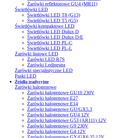
Żarówki reflektorowe GU4 (MR11)
Świetlówki LED
Świetlówki LED T8 (G13)
Świetlówki LED T5 (G5)
Świetlówki kompaktowe LED
Świetlówki LED Dulux D
Świetlówki LED Dulux D/E
Świetlówki LED PL-C
Świetlówki LED PL-L
Żarówki liniowe LED
Żarówki LED R7S
Żarówki Ledinestra
Żarówki specjalistyczne LED
Paski LED
Źródła tradycyjne
Żarówki halogenowe
Żarówki halogenowe GU10 230V
Żarówki halogenowe E27
Żarówki halogenowe E14
Żarówki halogenowe GU/GX5.3
Żarówki halogenowe GU4 12V
Żarówki halogenowe G53 (AR111) 12V
Żarówki halogenowe G9 230V
Żarówki halogenowe G4 12V
Żarówki halogenowe GY/GX6.35 12V