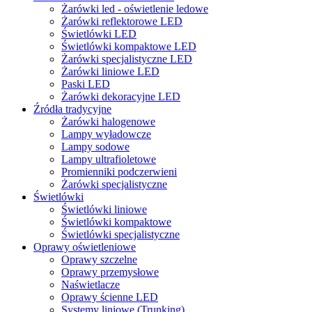
Żarówki led - oświetlenie ledowe
Żarówki reflektorowe LED
Świetlówki LED
Świetlówki kompaktowe LED
Żarówki specjalistyczne LED
Żarówki liniowe LED
Paski LED
Żarówki dekoracyjne LED
Źródła tradycyjne
Żarówki halogenowe
Lampy wyładowcze
Lampy sodowe
Lampy ultrafioletowe
Promienniki podczerwieni
Żarówki specjalistyczne
Świetlówki
Świetlówki liniowe
Świetlówki kompaktowe
Świetlówki specjalistyczne
Oprawy oświetleniowe
Oprawy szczelne
Oprawy przemysłowe
Naświetlacze
Oprawy ścienne LED
Systemy liniowe (Trunking)