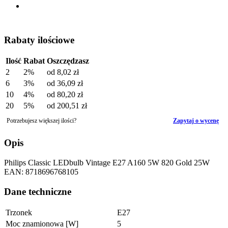
Rabaty ilościowe
Ilość
Rabat
Oszczędzasz
2
2%
od
8,02 zł
6
3%
od
36,09 zł
10
4%
od
80,20 zł
20
5%
od
200,51 zł
Potrzebujesz większej ilości?
Zapytaj o wycenę
Opis
Philips Classic LEDbulb Vintage E27 A160 5W 820 Gold 25W
EAN: 8718696768105
Dane techniczne
Trzonek
E27
Moc znamionowa [W]
5