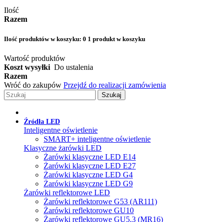
Ilość
Razem
Ilość produktów w koszyku:
0
1 produkt w koszyku
Wartość produktów
Koszt wysyłki
Do ustalenia
Razem
Wróć do zakupów
Przejdź do realizacji zamówienia
Szukaj
Źródła LED
Inteligentne oświetlenie
SMART+ inteligentne oświetlenie
Klasyczne żarówki LED
Żarówki klasyczne LED E14
Żarówki klasyczne LED E27
Żarówki klasyczne LED G4
Żarówki klasyczne LED G9
Żarówki reflektorowe LED
Żarówki reflektorowe G53 (AR111)
Żarówki reflektorowe GU10
Żarówki reflektorowe GU5.3 (MR16)