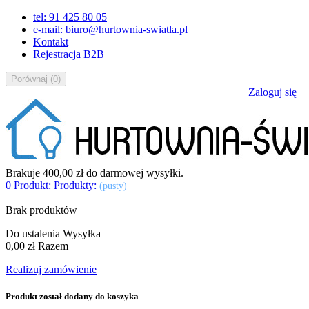
tel: 91 425 80 05
e-mail: biuro@hurtownia-swiatla.pl
Kontakt
Rejestracja B2B
Porównaj
(
0
)
Zaloguj się
Brakuje
400,00 zł
do darmowej wysyłki.
0
Produkt:
Produkty:
(pusty)
Brak produktów
Do ustalenia
Wysyłka
0,00 zł
Razem
Realizuj zamówienie
Produkt został dodany do koszyka