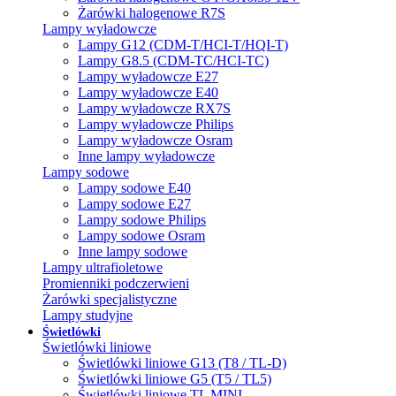
Żarówki halogenowe R7S
Lampy wyładowcze
Lampy G12 (CDM-T/HCI-T/HQI-T)
Lampy G8.5 (CDM-TC/HCI-TC)
Lampy wyładowcze E27
Lampy wyładowcze E40
Lampy wyładowcze RX7S
Lampy wyładowcze Philips
Lampy wyładowcze Osram
Inne lampy wyładowcze
Lampy sodowe
Lampy sodowe E40
Lampy sodowe E27
Lampy sodowe Philips
Lampy sodowe Osram
Inne lampy sodowe
Lampy ultrafioletowe
Promienniki podczerwieni
Żarówki specjalistyczne
Lampy studyjne
Świetlówki
Świetlówki liniowe
Świetlówki liniowe G13 (T8 / TL-D)
Świetlówki liniowe G5 (T5 / TL5)
Świetlówki liniowe TL MINI