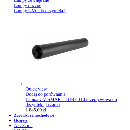
Lampy zewnętrzne
Lampy uliczne
Lampy UVC do dezynfekcji
Quick view
Dodaj do porównania
Lampa UV SMART TUBE 110 przepływowa do
dezynfekcji czarna
1 845,00 zł
Żarówki samochodowe
Osprzęt
Akcesoria