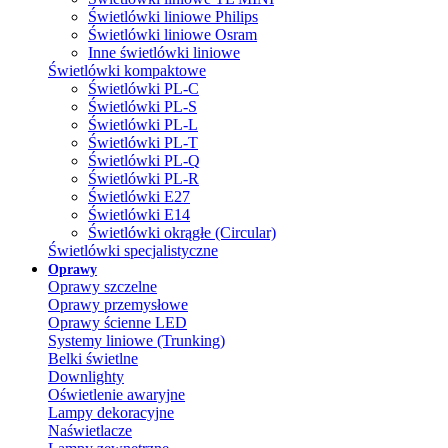
Świetlówki liniowe Philips
Świetlówki liniowe Osram
Inne świetlówki liniowe
Świetlówki kompaktowe
Świetlówki PL-C
Świetlówki PL-S
Świetlówki PL-L
Świetlówki PL-T
Świetlówki PL-Q
Świetlówki PL-R
Świetlówki E27
Świetlówki E14
Świetlówki okrągłe (Circular)
Świetlówki specjalistyczne
Oprawy
Oprawy szczelne
Oprawy przemysłowe
Oprawy ścienne LED
Systemy liniowe (Trunking)
Belki świetlne
Downlighty
Oświetlenie awaryjne
Lampy dekoracyjne
Naświetlacze