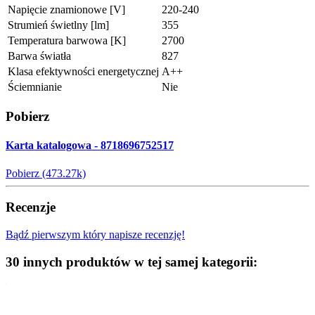
Napięcie znamionowe [V]
220-240
Strumień świetlny [lm]
355
Temperatura barwowa [K]
2700
Barwa światła
827
Klasa efektywności energetycznej
A++
Ściemnianie
Nie
Pobierz
Karta katalogowa - 8718696752517
Pobierz (473.27k)
Recenzje
Bądź pierwszym który napisze recenzję!
30 innych produktów w tej samej kategorii: