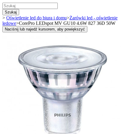
Szukaj
>
Oświetlenie led do biura i domu
>
Żarówki led - oświetlenie
ledowe
>
CorePro LEDspot MV GU10 4.6W 827 36D 50W
Naciśnij lub najedź kursorem, aby powiększyć