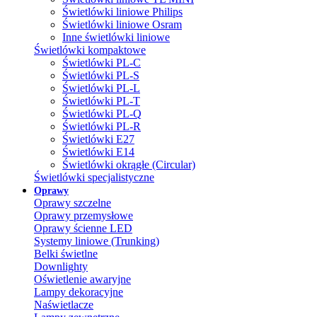
Świetlówki liniowe Philips
Świetlówki liniowe Osram
Inne świetlówki liniowe
Świetlówki kompaktowe
Świetlówki PL-C
Świetlówki PL-S
Świetlówki PL-L
Świetlówki PL-T
Świetlówki PL-Q
Świetlówki PL-R
Świetlówki E27
Świetlówki E14
Świetlówki okrągłe (Circular)
Świetlówki specjalistyczne
Oprawy
Oprawy szczelne
Oprawy przemysłowe
Oprawy ścienne LED
Systemy liniowe (Trunking)
Belki świetlne
Downlighty
Oświetlenie awaryjne
Lampy dekoracyjne
Naświetlacze