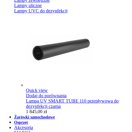
Lampy zewnętrzne
Lampy uliczne
Lampy UVC do dezynfekcji
Quick view
Dodaj do porównania
Lampa UV SMART TUBE 110 przepływowa do
dezynfekcji czarna
1 845,00 zł
Żarówki samochodowe
Osprzęt
Akcesoria