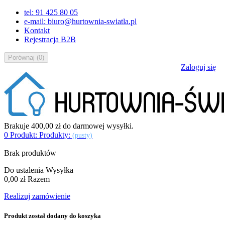
tel: 91 425 80 05
e-mail: biuro@hurtownia-swiatla.pl
Kontakt
Rejestracja B2B
Porównaj
(
0
)
Zaloguj się
Brakuje
400,00 zł
do darmowej wysyłki.
0
Produkt:
Produkty:
(pusty)
Brak produktów
Do ustalenia
Wysyłka
0,00 zł
Razem
Realizuj zamówienie
Produkt został dodany do koszyka