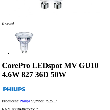
Rozwiń
CorePro LEDspot MV GU10
4.6W 827 36D 50W
Producent:
Philips
Symbol:
752517
EAN:
8718696752517