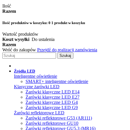
Ilość
Razem
Ilość produktów w koszyku:
0
1 produkt w koszyku
Wartość produktów
Koszt wysyłki
Do ustalenia
Razem
Wróć do zakupów
Przejdź do realizacji zamówienia
Szukaj
Źródła LED
Inteligentne oświetlenie
SMART+ inteligentne oświetlenie
Klasyczne żarówki LED
Żarówki klasyczne LED E14
Żarówki klasyczne LED E27
Żarówki klasyczne LED G4
Żarówki klasyczne LED G9
Żarówki reflektorowe LED
Żarówki reflektorowe G53 (AR111)
Żarówki reflektorowe GU10
Żarówki reflektorowe GU5.3 (MR16)