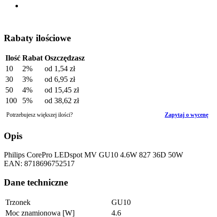
Rabaty ilościowe
Ilość
Rabat
Oszczędzasz
10
2%
od
1,54 zł
30
3%
od
6,95 zł
50
4%
od
15,45 zł
100
5%
od
38,62 zł
Potrzebujesz większej ilości?
Zapytaj o wycenę
Opis
Philips CorePro LEDspot MV GU10 4.6W 827 36D 50W
EAN: 8718696752517
Dane techniczne
Trzonek
GU10
Moc znamionowa [W]
4.6