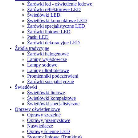
Żarówki led - oświetlenie ledowe
Żarówki reflektorowe LED
Świetlówki LED
Świetlówki kompaktowe LED
Żarówki specjalistyczne LED
Żarówki liniowe LED
Paski LED
Żarówki dekoracyjne LED
Źródła tradycyjne
Żarówki halogenowe
Lampy wyładowcze
Lampy sodowe
Lampy ultrafioletowe
Promienniki podczerwieni
Żarówki specjalistyczne
Świetlówki
Świetlówki liniowe
Świetlówki kompaktowe
Świetlówki specjalistyczne
Oprawy oświetleniowe
Oprawy szczelne
Oprawy przemysłowe
Naświetlacze
Oprawy ścienne LED
Systemy liniowe (Trunking)