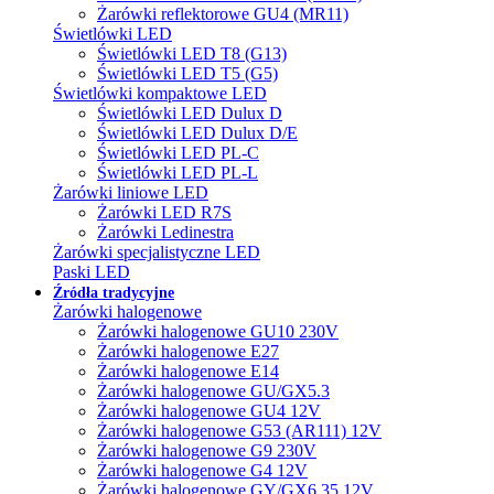
Żarówki reflektorowe GU4 (MR11)
Świetlówki LED
Świetlówki LED T8 (G13)
Świetlówki LED T5 (G5)
Świetlówki kompaktowe LED
Świetlówki LED Dulux D
Świetlówki LED Dulux D/E
Świetlówki LED PL-C
Świetlówki LED PL-L
Żarówki liniowe LED
Żarówki LED R7S
Żarówki Ledinestra
Żarówki specjalistyczne LED
Paski LED
Źródła tradycyjne
Żarówki halogenowe
Żarówki halogenowe GU10 230V
Żarówki halogenowe E27
Żarówki halogenowe E14
Żarówki halogenowe GU/GX5.3
Żarówki halogenowe GU4 12V
Żarówki halogenowe G53 (AR111) 12V
Żarówki halogenowe G9 230V
Żarówki halogenowe G4 12V
Żarówki halogenowe GY/GX6.35 12V