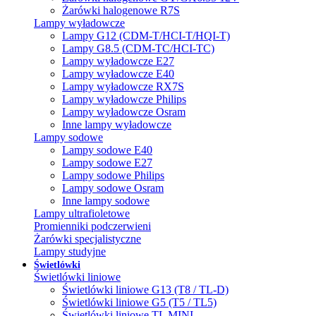
Żarówki halogenowe R7S
Lampy wyładowcze
Lampy G12 (CDM-T/HCI-T/HQI-T)
Lampy G8.5 (CDM-TC/HCI-TC)
Lampy wyładowcze E27
Lampy wyładowcze E40
Lampy wyładowcze RX7S
Lampy wyładowcze Philips
Lampy wyładowcze Osram
Inne lampy wyładowcze
Lampy sodowe
Lampy sodowe E40
Lampy sodowe E27
Lampy sodowe Philips
Lampy sodowe Osram
Inne lampy sodowe
Lampy ultrafioletowe
Promienniki podczerwieni
Żarówki specjalistyczne
Lampy studyjne
Świetlówki
Świetlówki liniowe
Świetlówki liniowe G13 (T8 / TL-D)
Świetlówki liniowe G5 (T5 / TL5)
Świetlówki liniowe TL MINI