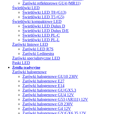
Żarówki reflektorowe GU4 (MR11)
Świetlówki LED
Świetlówki LED T8 (G13)
Świetlówki LED T5 (G5)
Świetlówki kompaktowe LED
Świetlówki LED Dulux D
Świetlówki LED Dulux D/E
Świetlówki LED PL-C
Świetlówki LED PL-L
Żarówki liniowe LED
Żarówki LED R7S
Żarówki Ledinestra
Żarówki specjalistyczne LED
Paski LED
Źródła tradycyjne
Żarówki halogenowe
Żarówki halogenowe GU10 230V
Żarówki halogenowe E27
Żarówki halogenowe E14
Żarówki halogenowe GU/GX5.3
Żarówki halogenowe GU4 12V
Żarówki halogenowe G53 (AR111) 12V
Żarówki halogenowe G9 230V
Żarówki halogenowe G4 12V
Żarówki halogenowe GY/GX6.35 12V