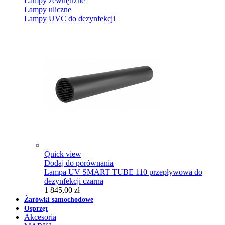
Lampy zewnętrzne
Lampy uliczne
Lampy UVC do dezynfekcji
Quick view
Dodaj do porównania
Lampa UV SMART TUBE 110 przepływowa do
dezynfekcji czarna
1 845,00 zł
Żarówki samochodowe
Osprzęt
Akcesoria