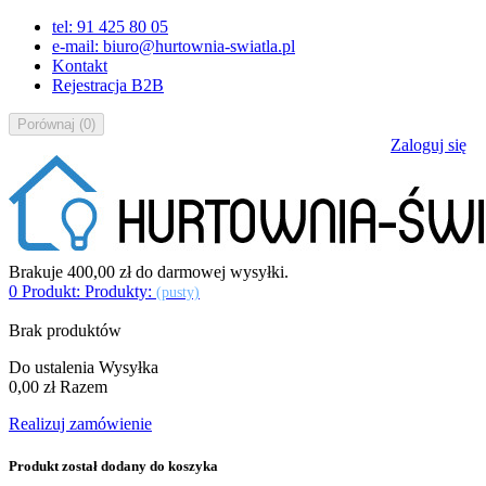
tel: 91 425 80 05
e-mail: biuro@hurtownia-swiatla.pl
Kontakt
Rejestracja B2B
Porównaj
(
0
)
Zaloguj się
Brakuje
400,00 zł
do darmowej wysyłki.
0
Produkt:
Produkty:
(pusty)
Brak produktów
Do ustalenia
Wysyłka
0,00 zł
Razem
Realizuj zamówienie
Produkt został dodany do koszyka