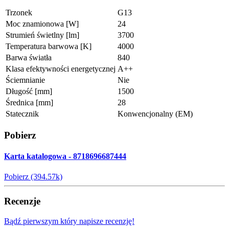
Trzonek
G13
Moc znamionowa [W]
24
Strumień świetlny [lm]
3700
Temperatura barwowa [K]
4000
Barwa światła
840
Klasa efektywności energetycznej
A++
Ściemnianie
Nie
Długość [mm]
1500
Średnica [mm]
28
Statecznik
Konwencjonalny (EM)
Pobierz
Karta katalogowa - 8718696687444
Pobierz (394.57k)
Recenzje
Bądź pierwszym który napisze recenzję!