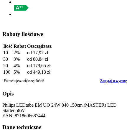
Rabaty ilościowe
Ilość
Rabat
Oszczędzasz
10
2%
od
17,97 zł
30
3%
od
80,84 zł
50
4%
od
179,65 zł
100
5%
od
449,13 zł
Potrzebujesz większej ilości?
Zapytaj o wycenę
Opis
Philips LEDtube EM UO 24W 840 150cm (MASTER) LED
Starter 58W
EAN: 8718696687444
Dane techniczne