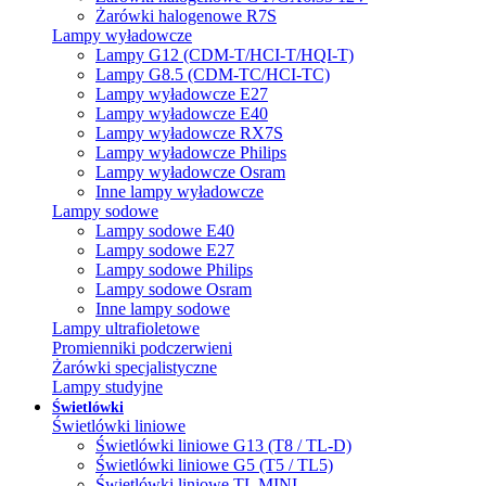
Żarówki halogenowe R7S
Lampy wyładowcze
Lampy G12 (CDM-T/HCI-T/HQI-T)
Lampy G8.5 (CDM-TC/HCI-TC)
Lampy wyładowcze E27
Lampy wyładowcze E40
Lampy wyładowcze RX7S
Lampy wyładowcze Philips
Lampy wyładowcze Osram
Inne lampy wyładowcze
Lampy sodowe
Lampy sodowe E40
Lampy sodowe E27
Lampy sodowe Philips
Lampy sodowe Osram
Inne lampy sodowe
Lampy ultrafioletowe
Promienniki podczerwieni
Żarówki specjalistyczne
Lampy studyjne
Świetlówki
Świetlówki liniowe
Świetlówki liniowe G13 (T8 / TL-D)
Świetlówki liniowe G5 (T5 / TL5)
Świetlówki liniowe TL MINI