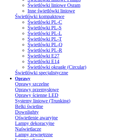
Świetlówki liniowe Osram
Inne świetlówki liniowe
Świetlówki kompaktowe
Świetlówki PL-C
Świetlówki PL-S
Świetlówki PL-L
Świetlówki PL-T
Świetlówki PL-Q
Świetlówki PL-R
Świetlówki E27
Świetlówki E14
Świetlówki okrągłe (Circular)
Świetlówki specjalistyczne
Oprawy
Oprawy szczelne
Oprawy przemysłowe
Oprawy ścienne LED
Systemy liniowe (Trunking)
Belki świetlne
Downlighty
Oświetlenie awaryjne
Lampy dekoracyjne
Naświetlacze
Lampy zewnętrzne