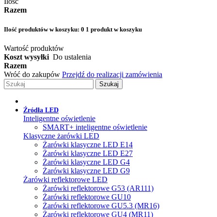
Ilość
Razem
Ilość produktów w koszyku:
0
1 produkt w koszyku
Wartość produktów
Koszt wysyłki
Do ustalenia
Razem
Wróć do zakupów
Przejdź do realizacji zamówienia
Szukaj
Źródła LED
Inteligentne oświetlenie
SMART+ inteligentne oświetlenie
Klasyczne żarówki LED
Żarówki klasyczne LED E14
Żarówki klasyczne LED E27
Żarówki klasyczne LED G4
Żarówki klasyczne LED G9
Żarówki reflektorowe LED
Żarówki reflektorowe G53 (AR111)
Żarówki reflektorowe GU10
Żarówki reflektorowe GU5.3 (MR16)
Żarówki reflektorowe GU4 (MR11)