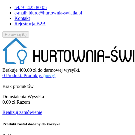
tel: 91 425 80 05
e-mail: biuro@hurtownia-swiatla.pl
Kontakt
Rejestracja B2B
Porównaj
(
0
)
Brakuje
400,00 zł
do darmowej wysyłki.
0
Produkt:
Produkty:
(pusty)
Brak produktów
Do ustalenia
Wysyłka
0,00 zł
Razem
Realizuj zamówienie
Produkt został dodany do koszyka