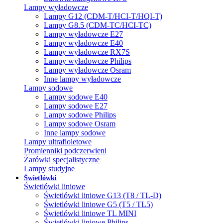
Lampy wyładowcze
Lampy G12 (CDM-T/HCI-T/HQI-T)
Lampy G8.5 (CDM-TC/HCI-TC)
Lampy wyładowcze E27
Lampy wyładowcze E40
Lampy wyładowcze RX7S
Lampy wyładowcze Philips
Lampy wyładowcze Osram
Inne lampy wyładowcze
Lampy sodowe
Lampy sodowe E40
Lampy sodowe E27
Lampy sodowe Philips
Lampy sodowe Osram
Inne lampy sodowe
Lampy ultrafioletowe
Promienniki podczerwieni
Żarówki specjalistyczne
Lampy studyjne
Świetlówki
Świetlówki liniowe
Świetlówki liniowe G13 (T8 / TL-D)
Świetlówki liniowe G5 (T5 / TL5)
Świetlówki liniowe TL MINI
Świetlówki liniowe Philips