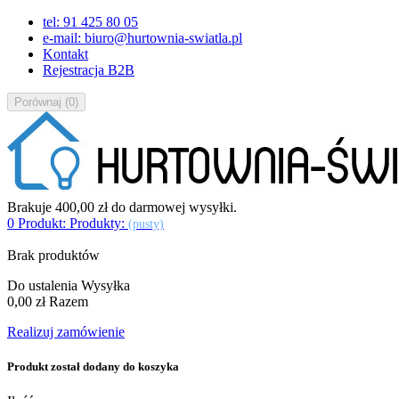
tel: 91 425 80 05
e-mail: biuro@hurtownia-swiatla.pl
Kontakt
Rejestracja B2B
Porównaj
(
0
)
Brakuje
400,00 zł
do darmowej wysyłki.
0
Produkt:
Produkty:
(pusty)
Brak produktów
Do ustalenia
Wysyłka
0,00 zł
Razem
Realizuj zamówienie
Produkt został dodany do koszyka