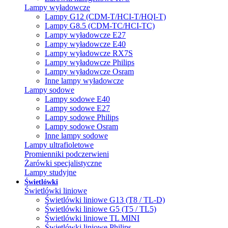
Lampy wyładowcze
Lampy G12 (CDM-T/HCI-T/HQI-T)
Lampy G8.5 (CDM-TC/HCI-TC)
Lampy wyładowcze E27
Lampy wyładowcze E40
Lampy wyładowcze RX7S
Lampy wyładowcze Philips
Lampy wyładowcze Osram
Inne lampy wyładowcze
Lampy sodowe
Lampy sodowe E40
Lampy sodowe E27
Lampy sodowe Philips
Lampy sodowe Osram
Inne lampy sodowe
Lampy ultrafioletowe
Promienniki podczerwieni
Żarówki specjalistyczne
Lampy studyjne
Świetlówki
Świetlówki liniowe
Świetlówki liniowe G13 (T8 / TL-D)
Świetlówki liniowe G5 (T5 / TL5)
Świetlówki liniowe TL MINI
Świetlówki liniowe Philips