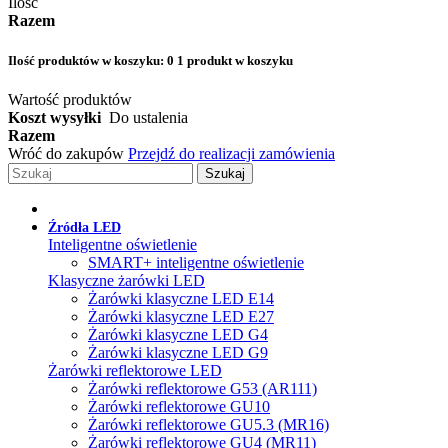
Ilość
Razem
Ilość produktów w koszyku:
0
1 produkt w koszyku
Wartość produktów
Koszt wysyłki
Do ustalenia
Razem
Wróć do zakupów
Przejdź do realizacji zamówienia
Szukaj
Źródła LED
Inteligentne oświetlenie
SMART+ inteligentne oświetlenie
Klasyczne żarówki LED
Żarówki klasyczne LED E14
Żarówki klasyczne LED E27
Żarówki klasyczne LED G4
Żarówki klasyczne LED G9
Żarówki reflektorowe LED
Żarówki reflektorowe G53 (AR111)
Żarówki reflektorowe GU10
Żarówki reflektorowe GU5.3 (MR16)
Żarówki reflektorowe GU4 (MR11)