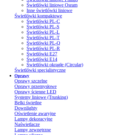
Świetlówki liniowe Osram
Inne świetlówki liniowe
Świetlówki kompaktowe
Świetlówki PL-C
Świetlówki PL-S
Świetlówki PL-L
Świetlówki PL-T
Świetlówki PL-Q
Świetlówki PL-R
Świetlówki E27
Świetlówki E14
Świetlówki okrągłe (Circular)
Świetlówki specjalistyczne
Oprawy
Oprawy szczelne
Oprawy przemysłowe
Oprawy ścienne LED
Systemy liniowe (Trunking)
Belki świetlne
Downlighty
Oświetlenie awaryjne
Lampy dekoracyjne
Naświetlacze
Lampy zewnętrzne