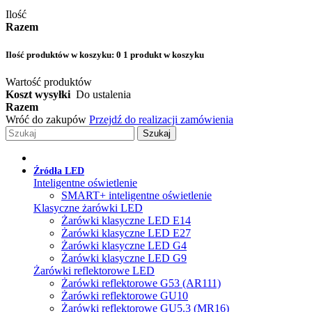
Ilość
Razem
Ilość produktów w koszyku:
0
1 produkt w koszyku
Wartość produktów
Koszt wysyłki
Do ustalenia
Razem
Wróć do zakupów
Przejdź do realizacji zamówienia
Szukaj
Źródła LED
Inteligentne oświetlenie
SMART+ inteligentne oświetlenie
Klasyczne żarówki LED
Żarówki klasyczne LED E14
Żarówki klasyczne LED E27
Żarówki klasyczne LED G4
Żarówki klasyczne LED G9
Żarówki reflektorowe LED
Żarówki reflektorowe G53 (AR111)
Żarówki reflektorowe GU10
Żarówki reflektorowe GU5.3 (MR16)