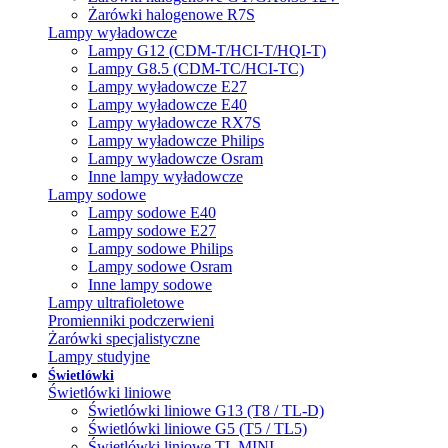
Żarówki halogenowe R7S
Lampy wyładowcze
Lampy G12 (CDM-T/HCI-T/HQI-T)
Lampy G8.5 (CDM-TC/HCI-TC)
Lampy wyładowcze E27
Lampy wyładowcze E40
Lampy wyładowcze RX7S
Lampy wyładowcze Philips
Lampy wyładowcze Osram
Inne lampy wyładowcze
Lampy sodowe
Lampy sodowe E40
Lampy sodowe E27
Lampy sodowe Philips
Lampy sodowe Osram
Inne lampy sodowe
Lampy ultrafioletowe
Promienniki podczerwieni
Żarówki specjalistyczne
Lampy studyjne
Świetlówki
Świetlówki liniowe
Świetlówki liniowe G13 (T8 / TL-D)
Świetlówki liniowe G5 (T5 / TL5)
Świetlówki liniowe TL MINI