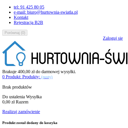
tel: 91 425 80 05
e-mail: biuro@hurtownia-swiatla.pl
Kontakt
Rejestracja B2B
Porównaj
(
0
)
Zaloguj się
Brakuje
400,00 zł
do darmowej wysyłki.
0
Produkt:
Produkty:
(pusty)
Brak produktów
Do ustalenia
Wysyłka
0,00 zł
Razem
Realizuj zamówienie
Produkt został dodany do koszyka