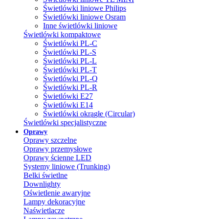
Świetlówki liniowe Philips
Świetlówki liniowe Osram
Inne świetlówki liniowe
Świetlówki kompaktowe
Świetlówki PL-C
Świetlówki PL-S
Świetlówki PL-L
Świetlówki PL-T
Świetlówki PL-Q
Świetlówki PL-R
Świetlówki E27
Świetlówki E14
Świetlówki okrągłe (Circular)
Świetlówki specjalistyczne
Oprawy
Oprawy szczelne
Oprawy przemysłowe
Oprawy ścienne LED
Systemy liniowe (Trunking)
Belki świetlne
Downlighty
Oświetlenie awaryjne
Lampy dekoracyjne
Naświetlacze