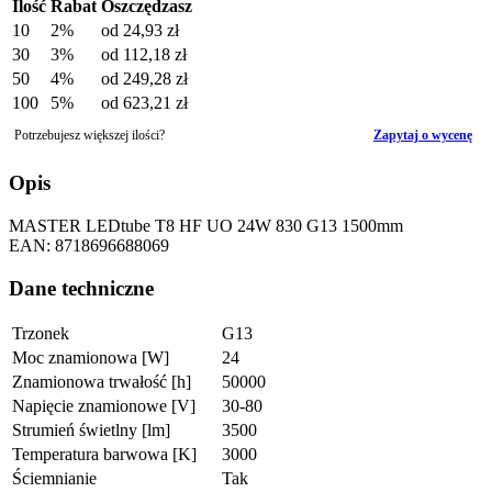
Ilość
Rabat
Oszczędzasz
10
2%
od
24,93 zł
30
3%
od
112,18 zł
50
4%
od
249,28 zł
100
5%
od
623,21 zł
Potrzebujesz większej ilości?
Zapytaj o wycenę
Opis
MASTER LEDtube T8 HF UO 24W 830 G13 1500mm
EAN: 8718696688069
Dane techniczne
Trzonek
G13
Moc znamionowa [W]
24
Znamionowa trwałość [h]
50000
Napięcie znamionowe [V]
30-80
Strumień świetlny [lm]
3500
Temperatura barwowa [K]
3000
Ściemnianie
Tak