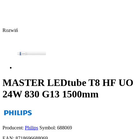
Rozwiń
MASTER LEDtube T8 HF UO
24W 830 G13 1500mm
Producent:
Philips
Symbol:
688069
EAN:
8718696688069