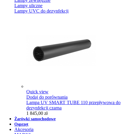
Lampy zewnętrzne
Lampy uliczne
Lampy UVC do dezynfekcji
Quick view
Dodaj do porównania
Lampa UV SMART TUBE 110 przepływowa do
dezynfekcji czarna
1 845,00 zł
Żarówki samochodowe
Osprzęt
Akcesoria