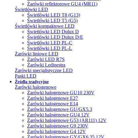
Żarówki reflektorowe GU4 (MR11)
Świetlówki LED
Świetlówki LED T8 (G13)
Świetlówki LED T5 (G5)
Świetlówki kompaktowe LED
Świetlówki LED Dulux D
Świetlówki LED Dulux D/E
Świetlówki LED PL-C
Świetlówki LED PL-L
Żarówki liniowe LED
Żarówki LED R7S
Żarówki Ledinestra
Żarówki specjalistyczne LED
Paski LED
Źródła tradycyjne
Żarówki halogenowe
Żarówki halogenowe GU10 230V
Żarówki halogenowe E27
Żarówki halogenowe E14
Żarówki halogenowe GU/GX5.3
Żarówki halogenowe GU4 12V
Żarówki halogenowe G53 (AR111) 12V
Żarówki halogenowe G9 230V
Żarówki halogenowe G4 12V
Żarówki halogenowe GY/GX6.35 12V