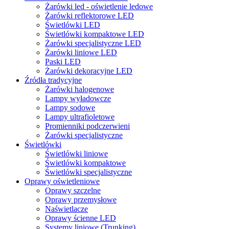
Żarówki led - oświetlenie ledowe
Żarówki reflektorowe LED
Świetlówki LED
Świetlówki kompaktowe LED
Żarówki specjalistyczne LED
Żarówki liniowe LED
Paski LED
Żarówki dekoracyjne LED
Źródła tradycyjne
Żarówki halogenowe
Lampy wyładowcze
Lampy sodowe
Lampy ultrafioletowe
Promienniki podczerwieni
Żarówki specjalistyczne
Świetlówki
Świetlówki liniowe
Świetlówki kompaktowe
Świetlówki specjalistyczne
Oprawy oświetleniowe
Oprawy szczelne
Oprawy przemysłowe
Naświetlacze
Oprawy ścienne LED
Systemy liniowe (Trunking)