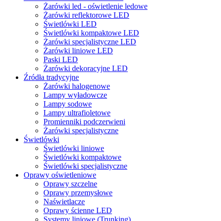
Żarówki led - oświetlenie ledowe
Żarówki reflektorowe LED
Świetlówki LED
Świetlówki kompaktowe LED
Żarówki specjalistyczne LED
Żarówki liniowe LED
Paski LED
Żarówki dekoracyjne LED
Źródła tradycyjne
Żarówki halogenowe
Lampy wyładowcze
Lampy sodowe
Lampy ultrafioletowe
Promienniki podczerwieni
Żarówki specjalistyczne
Świetlówki
Świetlówki liniowe
Świetlówki kompaktowe
Świetlówki specjalistyczne
Oprawy oświetleniowe
Oprawy szczelne
Oprawy przemysłowe
Naświetlacze
Oprawy ścienne LED
Systemy liniowe (Trunking)