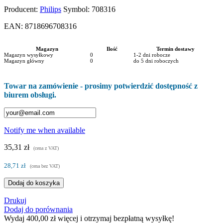
Producent:
Philips
Symbol:
708316
EAN:
8718696708316
Magazyn
Ilość
Termin dostawy
Magazyn wysyłkowy
0
1-2 dni robocze
Magazyn główny
0
do 5 dni roboczych
Towar na zamówienie - prosimy potwierdzić dostępność z
biurem obsługi.
Notify me when available
35,31 zł
(cena z VAT)
28,71 zł
(cena bez VAT)
Dodaj do koszyka
Drukuj
Dodaj do porównania
Wydaj
400,00 zł
więcej i otrzymaj bezpłatną wysyłkę!