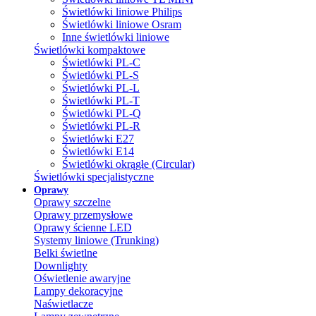
Świetlówki liniowe Philips
Świetlówki liniowe Osram
Inne świetlówki liniowe
Świetlówki kompaktowe
Świetlówki PL-C
Świetlówki PL-S
Świetlówki PL-L
Świetlówki PL-T
Świetlówki PL-Q
Świetlówki PL-R
Świetlówki E27
Świetlówki E14
Świetlówki okrągłe (Circular)
Świetlówki specjalistyczne
Oprawy
Oprawy szczelne
Oprawy przemysłowe
Oprawy ścienne LED
Systemy liniowe (Trunking)
Belki świetlne
Downlighty
Oświetlenie awaryjne
Lampy dekoracyjne
Naświetlacze