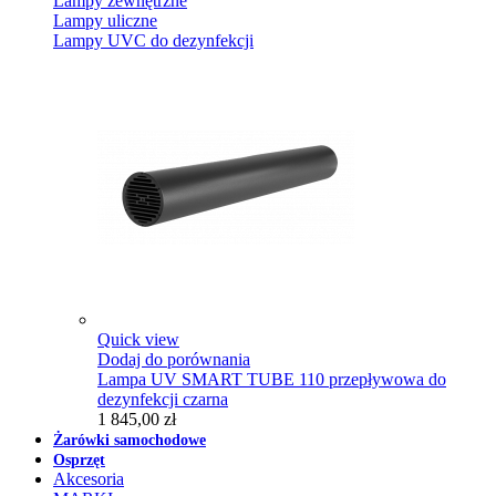
Lampy zewnętrzne
Lampy uliczne
Lampy UVC do dezynfekcji
Quick view
Dodaj do porównania
Lampa UV SMART TUBE 110 przepływowa do
dezynfekcji czarna
1 845,00 zł
Żarówki samochodowe
Osprzęt
Akcesoria