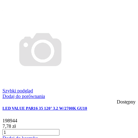
Szybki podgląd
Dodaj do porównania
Dostępny
LED VALUE PAR16 35 120° 3.2 W/2700K GU10
198944
7,78 zł