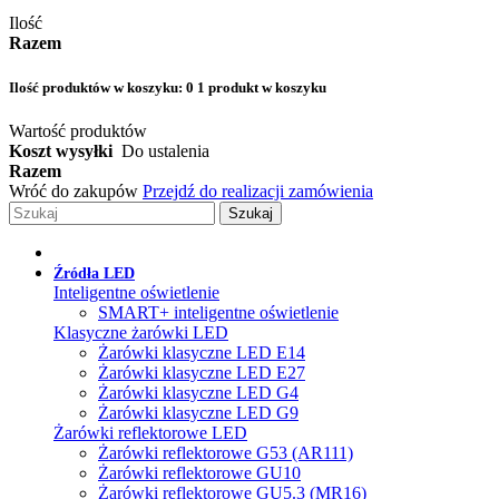
Ilość
Razem
Ilość produktów w koszyku:
0
1 produkt w koszyku
Wartość produktów
Koszt wysyłki
Do ustalenia
Razem
Wróć do zakupów
Przejdź do realizacji zamówienia
Szukaj
Źródła LED
Inteligentne oświetlenie
SMART+ inteligentne oświetlenie
Klasyczne żarówki LED
Żarówki klasyczne LED E14
Żarówki klasyczne LED E27
Żarówki klasyczne LED G4
Żarówki klasyczne LED G9
Żarówki reflektorowe LED
Żarówki reflektorowe G53 (AR111)
Żarówki reflektorowe GU10
Żarówki reflektorowe GU5.3 (MR16)