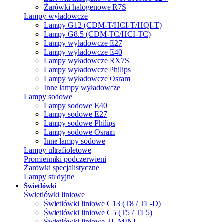
Żarówki halogenowe R7S
Lampy wyładowcze
Lampy G12 (CDM-T/HCI-T/HQI-T)
Lampy G8.5 (CDM-TC/HCI-TC)
Lampy wyładowcze E27
Lampy wyładowcze E40
Lampy wyładowcze RX7S
Lampy wyładowcze Philips
Lampy wyładowcze Osram
Inne lampy wyładowcze
Lampy sodowe
Lampy sodowe E40
Lampy sodowe E27
Lampy sodowe Philips
Lampy sodowe Osram
Inne lampy sodowe
Lampy ultrafioletowe
Promienniki podczerwieni
Żarówki specjalistyczne
Lampy studyjne
Świetlówki
Świetlówki liniowe
Świetlówki liniowe G13 (T8 / TL-D)
Świetlówki liniowe G5 (T5 / TL5)
Świetlówki liniowe TL MINI