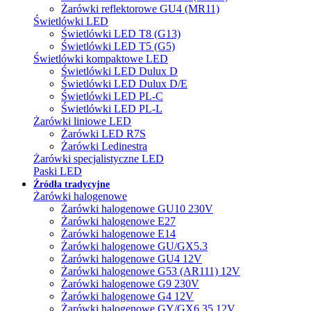
Żarówki reflektorowe GU4 (MR11)
Świetlówki LED
Świetlówki LED T8 (G13)
Świetlówki LED T5 (G5)
Świetlówki kompaktowe LED
Świetlówki LED Dulux D
Świetlówki LED Dulux D/E
Świetlówki LED PL-C
Świetlówki LED PL-L
Żarówki liniowe LED
Żarówki LED R7S
Żarówki Ledinestra
Żarówki specjalistyczne LED
Paski LED
Źródła tradycyjne
Żarówki halogenowe
Żarówki halogenowe GU10 230V
Żarówki halogenowe E27
Żarówki halogenowe E14
Żarówki halogenowe GU/GX5.3
Żarówki halogenowe GU4 12V
Żarówki halogenowe G53 (AR111) 12V
Żarówki halogenowe G9 230V
Żarówki halogenowe G4 12V
Żarówki halogenowe GY/GX6.35 12V