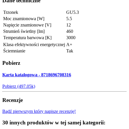
Dane techniczne
Trzonek
GU5.3
Moc znamionowa [W]
5.5
Napięcie znamionowe [V]
12
Strumień świetlny [lm]
460
Temperatura barwowa [K]
3000
Klasa efektywności energetycznej
A+
Ściemnianie
Tak
Pobierz
Karta katalogowa - 8718696708316
Pobierz (497.05k)
Recenzje
Bądź pierwszym który napisze recenzję!
30 innych produktów w tej samej kategorii: