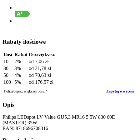
Rabaty ilościowe
Ilość
Rabat
Oszczędzasz
10
2%
od
7,06 zł
30
3%
od
31,78 zł
50
4%
od
70,63 zł
100
5%
od
176,57 zł
Potrzebujesz większej ilości?
Zapytaj o wycenę
Opis
Philips LEDspot LV Value GU5.3 MR16 5.5W 830 60D
(MASTER) 35W
EAN: 8718696708316