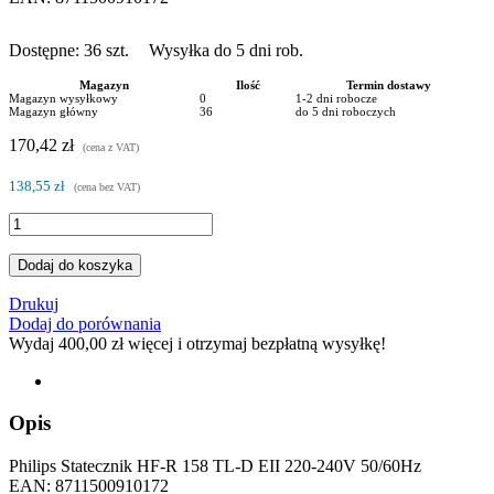
Dostępne:
36
szt.
Wysyłka do 5 dni rob.
Magazyn
Ilość
Termin dostawy
Magazyn wysyłkowy
0
1-2 dni robocze
Magazyn główny
36
do 5 dni roboczych
170,42 zł
(cena z VAT)
138,55 zł
(cena bez VAT)
Dodaj do koszyka
Drukuj
Dodaj do porównania
Wydaj
400,00 zł
więcej i otrzymaj bezpłatną wysyłkę!
Opis
Philips Statecznik HF-R 158 TL-D EII 220-240V 50/60Hz
EAN: 8711500910172