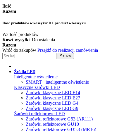
Ilość
Razem
Ilość produktów w koszyku:
0
1 produkt w koszyku
Wartość produktów
Koszt wysyłki
Do ustalenia
Razem
Wróć do zakupów
Przejdź do realizacji zamówienia
Szukaj
Źródła LED
Inteligentne oświetlenie
SMART+ inteligentne oświetlenie
Klasyczne żarówki LED
Żarówki klasyczne LED E14
Żarówki klasyczne LED E27
Żarówki klasyczne LED G4
Żarówki klasyczne LED G9
Żarówki reflektorowe LED
Żarówki reflektorowe G53 (AR111)
Żarówki reflektorowe GU10
Żarówki reflektorowe GU5.3 (MR16)