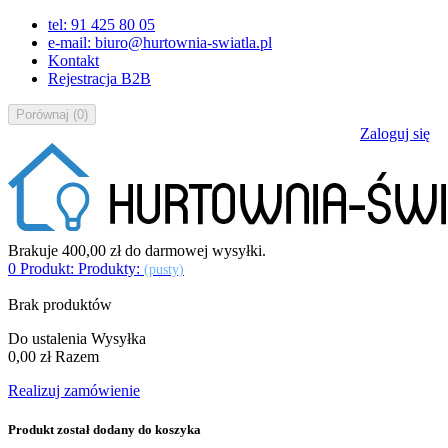
tel: 91 425 80 05
e-mail: biuro@hurtownia-swiatla.pl
Kontakt
Rejestracja B2B
Porównaj
(
0
)
Zaloguj się
Brakuje
400,00 zł
do darmowej wysyłki.
0
Produkt:
Produkty:
(pusty)
Brak produktów
Do ustalenia
Wysyłka
0,00 zł
Razem
Realizuj zamówienie
Produkt został dodany do koszyka