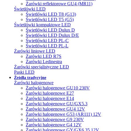
Żarówki reflektorowe GU4 (MR11)
Świetlówki LED
Świetlówki LED T8 (G13)
Świetlówki LED T5 (G5)
Świetlówki kompaktowe LED
Świetlówki LED Dulux D
Świetlówki LED Dulux D/E
Świetlówki LED PL-C
Świetlówki LED PL-L
Żarówki liniowe LED
Żarówki LED R7S
Żarówki Ledinestra
Żarówki specjalistyczne LED
Paski LED
Źródła tradycyjne
Żarówki halogenowe
Żarówki halogenowe GU10 230V
Żarówki halogenowe E27
Żarówki halogenowe E14
Żarówki halogenowe GU/GX5.3
Żarówki halogenowe GU4 12V
Żarówki halogenowe G53 (AR111) 12V
Żarówki halogenowe G9 230V
Żarówki halogenowe G4 12V
Żarówki halogenowe GY/GX6.35 12V