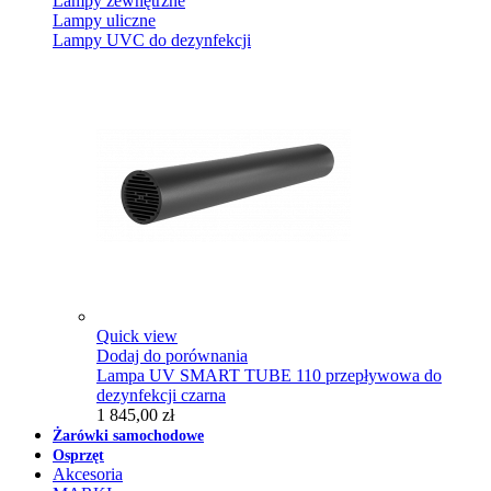
Lampy zewnętrzne
Lampy uliczne
Lampy UVC do dezynfekcji
Quick view
Dodaj do porównania
Lampa UV SMART TUBE 110 przepływowa do
dezynfekcji czarna
1 845,00 zł
Żarówki samochodowe
Osprzęt
Akcesoria