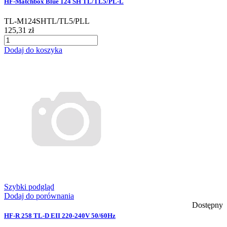
HF-Matchbox Blue 124 SH TL/TL5/PL-L
TL-M124SHTL/TL5/PLL
125,31 zł
Dodaj do koszyka
Szybki podgląd
Dodaj do porównania
Dostępny
HF-R 258 TL-D EII 220-240V 50/60Hz