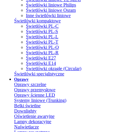
Świetlówki liniowe Philips
Świetlówki liniowe Osram
Inne świetlówki liniowe
Świetlówki kompaktowe
Świetlówki PL-C
Świetlówki PL-S
Świetlówki PL-L
Świetlówki PL-T
Świetlówki PL-Q
Świetlówki PL-R
Świetlówki E27
Świetlówki E14
Świetlówki okrągłe (Circular)
Świetlówki specjalistyczne
Oprawy
Oprawy szczelne
Oprawy przemysłowe
Oprawy ścienne LED
Systemy liniowe (Trunking)
Belki świetlne
Downlighty
Oświetlenie awaryjne
Lampy dekoracyjne
Naświetlacze