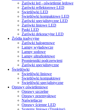
Żarówki led - oświetlenie ledowe
Żarówki reflektorowe LED
Świetlówki LED
Świetlówki kompaktowe LED
Żarówki specjalistyczne LED
Żarówki liniowe LED
Paski LED
Żarówki dekoracyjne LED
Źródła tradycyjne
Żarówki halogenowe
Lampy wyładowcze
Lampy sodowe
Lampy ultrafioletowe
Promienniki podczerwieni
Żarówki specjalistyczne
Świetlówki
Świetlówki liniowe
Świetlówki kompaktowe
Świetlówki specjalistyczne
Oprawy oświetleniowe
Oprawy szczelne
Oprawy przemysłowe
Naświetlacze
Oprawy ścienne LED
Systemy liniowe (Trunking)