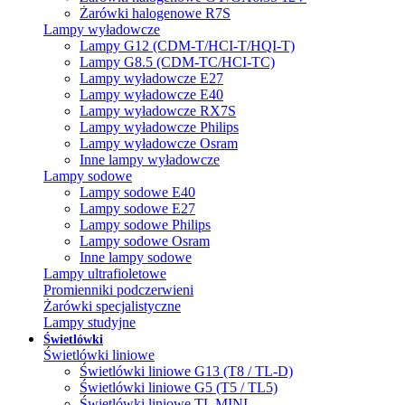
Żarówki halogenowe R7S
Lampy wyładowcze
Lampy G12 (CDM-T/HCI-T/HQI-T)
Lampy G8.5 (CDM-TC/HCI-TC)
Lampy wyładowcze E27
Lampy wyładowcze E40
Lampy wyładowcze RX7S
Lampy wyładowcze Philips
Lampy wyładowcze Osram
Inne lampy wyładowcze
Lampy sodowe
Lampy sodowe E40
Lampy sodowe E27
Lampy sodowe Philips
Lampy sodowe Osram
Inne lampy sodowe
Lampy ultrafioletowe
Promienniki podczerwieni
Żarówki specjalistyczne
Lampy studyjne
Świetlówki
Świetlówki liniowe
Świetlówki liniowe G13 (T8 / TL-D)
Świetlówki liniowe G5 (T5 / TL5)
Świetlówki liniowe TL MINI