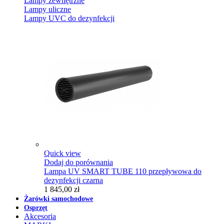
Lampy zewnętrzne
Lampy uliczne
Lampy UVC do dezynfekcji
Quick view
Dodaj do porównania
Lampa UV SMART TUBE 110 przepływowa do
dezynfekcji czarna
1 845,00 zł
Żarówki samochodowe
Osprzęt
Akcesoria