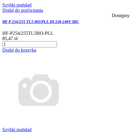
Szybki podgląd
Dodaj do porównania
Dostępny
HF-P 254/255 TL5 HO/PLL III 220-240V IDC
HF-P254/255TL5HO-PLL
85,47 zł
Dodaj do koszyka
Szybki podgląd