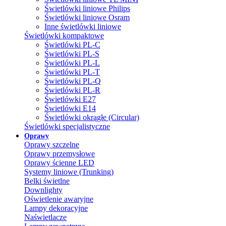
Świetlówki liniowe Philips
Świetlówki liniowe Osram
Inne świetlówki liniowe
Świetlówki kompaktowe
Świetlówki PL-C
Świetlówki PL-S
Świetlówki PL-L
Świetlówki PL-T
Świetlówki PL-Q
Świetlówki PL-R
Świetlówki E27
Świetlówki E14
Świetlówki okrągłe (Circular)
Świetlówki specjalistyczne
Oprawy
Oprawy szczelne
Oprawy przemysłowe
Oprawy ścienne LED
Systemy liniowe (Trunking)
Belki świetlne
Downlighty
Oświetlenie awaryjne
Lampy dekoracyjne
Naświetlacze