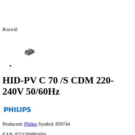
Rozwiń
HID-PV C 70 /S CDM 220-
240V 50/60Hz
Producent:
Philips
Symbol:
859744
EAN:
8711500881694