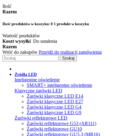
Ilość
Razem
Ilość produktów w koszyku:
0
1 produkt w koszyku
Wartość produktów
Koszt wysyłki
Do ustalenia
Razem
Wróć do zakupów
Przejdź do realizacji zamówienia
Szukaj
Źródła LED
Inteligentne oświetlenie
SMART+ inteligentne oświetlenie
Klasyczne żarówki LED
Żarówki klasyczne LED E14
Żarówki klasyczne LED E27
Żarówki klasyczne LED G4
Żarówki klasyczne LED G9
Żarówki reflektorowe LED
Żarówki reflektorowe G53 (AR111)
Żarówki reflektorowe GU10
Żarówki reflektorowe GU5.3 (MR16)