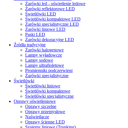
Żarówki led - oświetlenie ledowe
Żarówki reflektorowe LED
Świetlówki LED
Świetlówki kompaktowe LED
Żarówki specjalistyczne LED
Żarówki liniowe LED
Paski LED
Żarówki dekoracyjne LED
Źródła tradycyjne
Żarówki halogenowe
Lampy wyładowcze
Lampy sodowe
Lampy ultrafioletowe
Promienniki podczerwieni
Żarówki specjalistyczne
Świetlówki
Świetlówki liniowe
Świetlówki kompaktowe
Świetlówki specjalistyczne
Oprawy oświetleniowe
Oprawy szczelne
Oprawy przemysłowe
Naświetlacze
Oprawy ścienne LED
Systemy liniowe (Trunking)