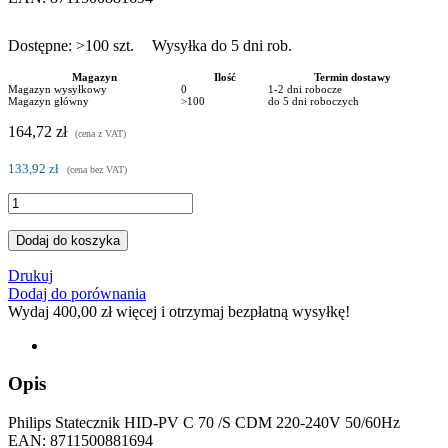
Dostępne:
>100
szt.
Wysyłka do 5 dni rob.
Magazyn
Ilość
Termin dostawy
Magazyn wysyłkowy
0
1-2 dni robocze
Magazyn główny
>100
do 5 dni roboczych
164,72 zł
(cena z VAT)
133,92 zł
(cena bez VAT)
Dodaj do koszyka
Drukuj
Dodaj do porównania
Wydaj
400,00 zł
więcej i otrzymaj bezpłatną wysyłkę!
Opis
Philips Statecznik HID-PV C 70 /S CDM 220-240V 50/60Hz
EAN: 8711500881694