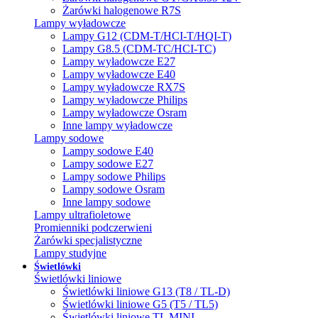
Żarówki halogenowe R7S
Lampy wyładowcze
Lampy G12 (CDM-T/HCI-T/HQI-T)
Lampy G8.5 (CDM-TC/HCI-TC)
Lampy wyładowcze E27
Lampy wyładowcze E40
Lampy wyładowcze RX7S
Lampy wyładowcze Philips
Lampy wyładowcze Osram
Inne lampy wyładowcze
Lampy sodowe
Lampy sodowe E40
Lampy sodowe E27
Lampy sodowe Philips
Lampy sodowe Osram
Inne lampy sodowe
Lampy ultrafioletowe
Promienniki podczerwieni
Żarówki specjalistyczne
Lampy studyjne
Świetlówki
Świetlówki liniowe
Świetlówki liniowe G13 (T8 / TL-D)
Świetlówki liniowe G5 (T5 / TL5)
Świetlówki liniowe TL MINI