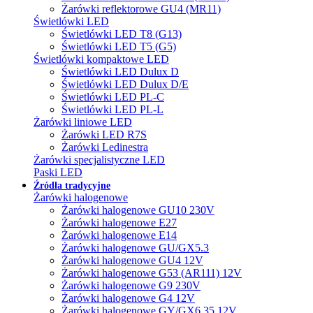
Żarówki reflektorowe GU4 (MR11)
Świetlówki LED
Świetlówki LED T8 (G13)
Świetlówki LED T5 (G5)
Świetlówki kompaktowe LED
Świetlówki LED Dulux D
Świetlówki LED Dulux D/E
Świetlówki LED PL-C
Świetlówki LED PL-L
Żarówki liniowe LED
Żarówki LED R7S
Żarówki Ledinestra
Żarówki specjalistyczne LED
Paski LED
Źródła tradycyjne
Żarówki halogenowe
Żarówki halogenowe GU10 230V
Żarówki halogenowe E27
Żarówki halogenowe E14
Żarówki halogenowe GU/GX5.3
Żarówki halogenowe GU4 12V
Żarówki halogenowe G53 (AR111) 12V
Żarówki halogenowe G9 230V
Żarówki halogenowe G4 12V
Żarówki halogenowe GY/GX6.35 12V