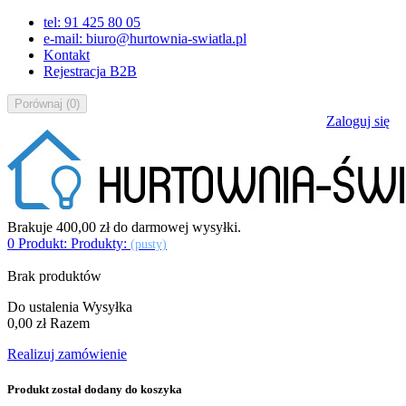
tel: 91 425 80 05
e-mail: biuro@hurtownia-swiatla.pl
Kontakt
Rejestracja B2B
Porównaj
(
0
)
Zaloguj się
Brakuje
400,00 zł
do darmowej wysyłki.
0
Produkt:
Produkty:
(pusty)
Brak produktów
Do ustalenia
Wysyłka
0,00 zł
Razem
Realizuj zamówienie
Produkt został dodany do koszyka