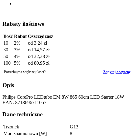
Rabaty ilościowe
Ilość
Rabat
Oszczędzasz
10
2%
od
3,24 zł
30
3%
od
14,57 zł
50
4%
od
32,38 zł
100
5%
od
80,95 zł
Potrzebujesz większej ilości?
Zapytaj o wycenę
Opis
Philips CorePro LEDtube EM 8W 865 60cm LED Starter 18W
EAN: 8718696711057
Dane techniczne
Trzonek
G13
Moc znamionowa [W]
8