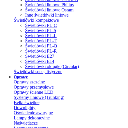
Świetlówki liniowe Philips
Świetlówki liniowe Osram
Inne świetlówki liniowe
Świetlówki kompaktowe
Świetlówki PL-C
Świetlówki PL-S
Świetlówki PL-L
Świetlówki PL-T
Świetlówki PL-Q
Świetlówki PL-R
Świetlówki E27
Świetlówki E14
Świetlówki okrągłe (Circular)
Świetlówki specjalistyczne
Oprawy
Oprawy szczelne
Oprawy przemysłowe
Oprawy ścienne LED
Systemy liniowe (Trunking)
Belki świetlne
Downlighty
Oświetlenie awaryjne
Lampy dekoracyjne
Naświetlacze