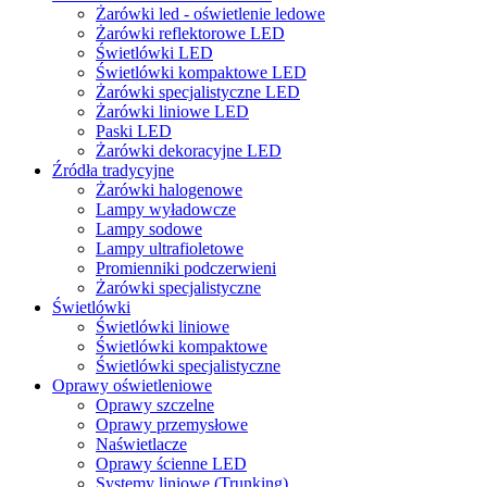
Żarówki led - oświetlenie ledowe
Żarówki reflektorowe LED
Świetlówki LED
Świetlówki kompaktowe LED
Żarówki specjalistyczne LED
Żarówki liniowe LED
Paski LED
Żarówki dekoracyjne LED
Źródła tradycyjne
Żarówki halogenowe
Lampy wyładowcze
Lampy sodowe
Lampy ultrafioletowe
Promienniki podczerwieni
Żarówki specjalistyczne
Świetlówki
Świetlówki liniowe
Świetlówki kompaktowe
Świetlówki specjalistyczne
Oprawy oświetleniowe
Oprawy szczelne
Oprawy przemysłowe
Naświetlacze
Oprawy ścienne LED
Systemy liniowe (Trunking)