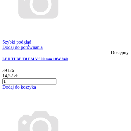
Szybki podgląd
Dodaj do porównania
Dostępny
LED TUBE T8 EM V 900 mm 10W 840
39126
14,52 zł
Dodaj do koszyka