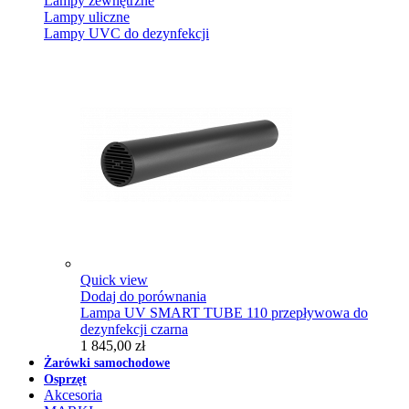
Lampy zewnętrzne
Lampy uliczne
Lampy UVC do dezynfekcji
Quick view
Dodaj do porównania
Lampa UV SMART TUBE 110 przepływowa do
dezynfekcji czarna
1 845,00 zł
Żarówki samochodowe
Osprzęt
Akcesoria