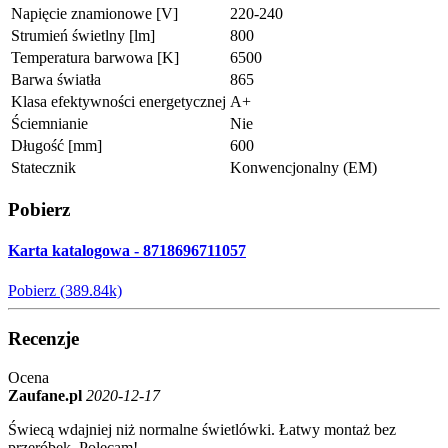
Napięcie znamionowe [V]
220-240
Strumień świetlny [lm]
800
Temperatura barwowa [K]
6500
Barwa światła
865
Klasa efektywności energetycznej
A+
Ściemnianie
Nie
Długość [mm]
600
Statecznik
Konwencjonalny (EM)
Pobierz
Karta katalogowa - 8718696711057
Pobierz (389.84k)
Recenzje
Ocena
Zaufane.pl
2020-12-17
Świecą wdajniej niż normalne świetlówki. Łatwy montaż bez
przeróbek. Polecam!