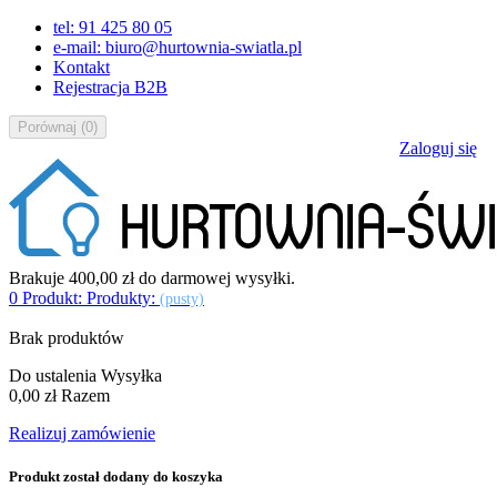
tel: 91 425 80 05
e-mail: biuro@hurtownia-swiatla.pl
Kontakt
Rejestracja B2B
Porównaj
(
0
)
Zaloguj się
Brakuje
400,00 zł
do darmowej wysyłki.
0
Produkt:
Produkty:
(pusty)
Brak produktów
Do ustalenia
Wysyłka
0,00 zł
Razem
Realizuj zamówienie
Produkt został dodany do koszyka