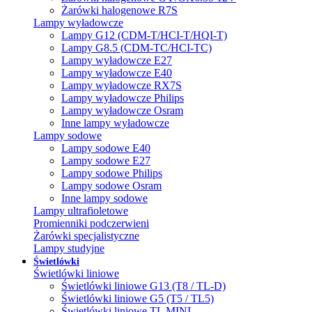
Żarówki halogenowe R7S
Lampy wyładowcze
Lampy G12 (CDM-T/HCI-T/HQI-T)
Lampy G8.5 (CDM-TC/HCI-TC)
Lampy wyładowcze E27
Lampy wyładowcze E40
Lampy wyładowcze RX7S
Lampy wyładowcze Philips
Lampy wyładowcze Osram
Inne lampy wyładowcze
Lampy sodowe
Lampy sodowe E40
Lampy sodowe E27
Lampy sodowe Philips
Lampy sodowe Osram
Inne lampy sodowe
Lampy ultrafioletowe
Promienniki podczerwieni
Żarówki specjalistyczne
Lampy studyjne
Świetlówki
Świetlówki liniowe
Świetlówki liniowe G13 (T8 / TL-D)
Świetlówki liniowe G5 (T5 / TL5)
Świetlówki liniowe TL MINI