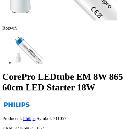
Rozwiń
CorePro LEDtube EM 8W 865
60cm LED Starter 18W
Producent:
Philips
Symbol:
711057
EAN:
8718696711057