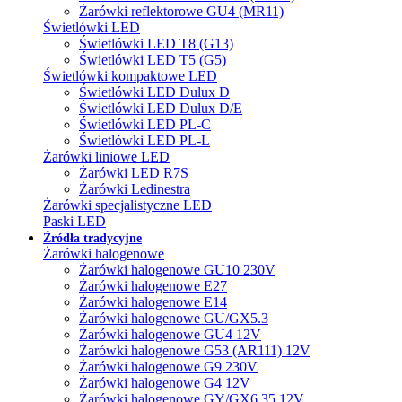
Żarówki reflektorowe GU4 (MR11)
Świetlówki LED
Świetlówki LED T8 (G13)
Świetlówki LED T5 (G5)
Świetlówki kompaktowe LED
Świetlówki LED Dulux D
Świetlówki LED Dulux D/E
Świetlówki LED PL-C
Świetlówki LED PL-L
Żarówki liniowe LED
Żarówki LED R7S
Żarówki Ledinestra
Żarówki specjalistyczne LED
Paski LED
Źródła tradycyjne
Żarówki halogenowe
Żarówki halogenowe GU10 230V
Żarówki halogenowe E27
Żarówki halogenowe E14
Żarówki halogenowe GU/GX5.3
Żarówki halogenowe GU4 12V
Żarówki halogenowe G53 (AR111) 12V
Żarówki halogenowe G9 230V
Żarówki halogenowe G4 12V
Żarówki halogenowe GY/GX6.35 12V