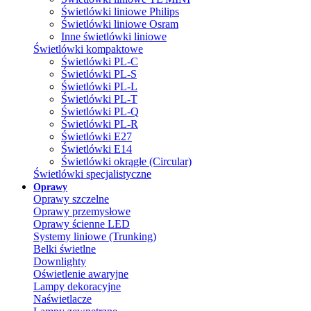
Świetlówki liniowe Philips
Świetlówki liniowe Osram
Inne świetlówki liniowe
Świetlówki kompaktowe
Świetlówki PL-C
Świetlówki PL-S
Świetlówki PL-L
Świetlówki PL-T
Świetlówki PL-Q
Świetlówki PL-R
Świetlówki E27
Świetlówki E14
Świetlówki okrągłe (Circular)
Świetlówki specjalistyczne
Oprawy
Oprawy szczelne
Oprawy przemysłowe
Oprawy ścienne LED
Systemy liniowe (Trunking)
Belki świetlne
Downlighty
Oświetlenie awaryjne
Lampy dekoracyjne
Naświetlacze