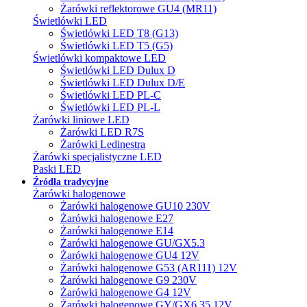
Żarówki reflektorowe GU4 (MR11)
Świetlówki LED
Świetlówki LED T8 (G13)
Świetlówki LED T5 (G5)
Świetlówki kompaktowe LED
Świetlówki LED Dulux D
Świetlówki LED Dulux D/E
Świetlówki LED PL-C
Świetlówki LED PL-L
Żarówki liniowe LED
Żarówki LED R7S
Żarówki Ledinestra
Żarówki specjalistyczne LED
Paski LED
Źródła tradycyjne
Żarówki halogenowe
Żarówki halogenowe GU10 230V
Żarówki halogenowe E27
Żarówki halogenowe E14
Żarówki halogenowe GU/GX5.3
Żarówki halogenowe GU4 12V
Żarówki halogenowe G53 (AR111) 12V
Żarówki halogenowe G9 230V
Żarówki halogenowe G4 12V
Żarówki halogenowe GY/GX6.35 12V