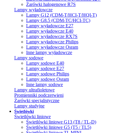
Żarówki halogenowe R7S
Lampy wyładowcze
Lampy G12 (CDM-T/HCI-T/HQI-T)
Lampy G8.5 (CDM-TC/HCI-TC)
Lampy wyładowcze E27
Lampy wyładowcze E40
Lampy wyładowcze RX7S
Lampy wyładowcze Philips
Lampy wyładowcze Osram
Inne lampy wyładowcze
Lampy sodowe
Lampy sodowe E40
Lampy sodowe E27
Lampy sodowe Philips
Lampy sodowe Osram
Inne lampy sodowe
Lampy ultrafioletowe
Promienniki podczerwieni
Żarówki specjalistyczne
Lampy studyjne
Świetlówki
Świetlówki liniowe
Świetlówki liniowe G13 (T8 / TL-D)
Świetlówki liniowe G5 (T5 / TL5)
Świetlówki liniowe TL MINI