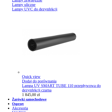
Lampy zewnętrzne
Lampy uliczne
Lampy UVC do dezynfekcji
Quick view
Dodaj do porównania
Lampa UV SMART TUBE 110 przepływowa do
dezynfekcji czarna
1 845,00 zł
Żarówki samochodowe
Osprzęt
Akcesoria