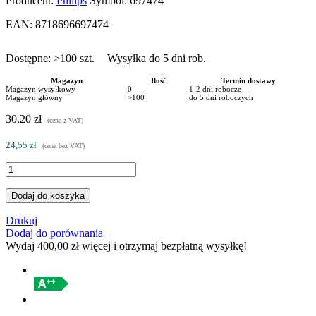
Producent:
Philips
Symbol:
697474
EAN:
8718696697474
Dostępne:
>100
szt.
Wysyłka do 5 dni rob.
Magazyn
Ilość
Termin dostawy
Magazyn wysyłkowy
0
1-2 dni robocze
Magazyn główny
>100
do 5 dni roboczych
30,20 zł
(cena z VAT)
24,55 zł
(cena bez VAT)
Dodaj do koszyka
Drukuj
Dodaj do porównania
Wydaj
400,00 zł
więcej i otrzymaj bezpłatną wysyłkę!