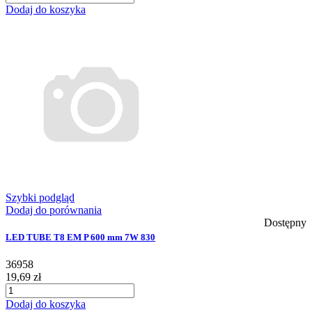
Dodaj do koszyka
Szybki podgląd
Dodaj do porównania
Dostępny
LED TUBE T8 EM P 600 mm 7W 830
36958
19,69 zł
Dodaj do koszyka