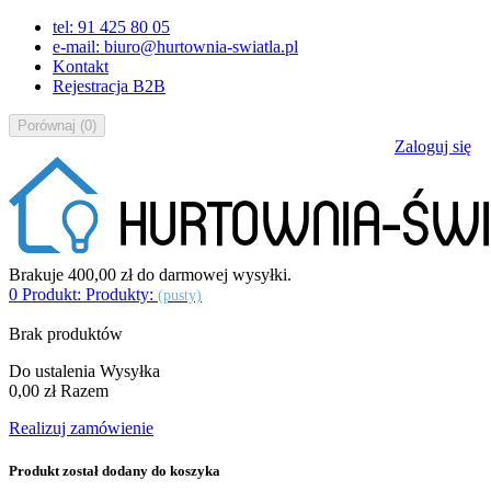
tel: 91 425 80 05
e-mail: biuro@hurtownia-swiatla.pl
Kontakt
Rejestracja B2B
Porównaj
(
0
)
Zaloguj się
Brakuje
400,00 zł
do darmowej wysyłki.
0
Produkt:
Produkty:
(pusty)
Brak produktów
Do ustalenia
Wysyłka
0,00 zł
Razem
Realizuj zamówienie
Produkt został dodany do koszyka