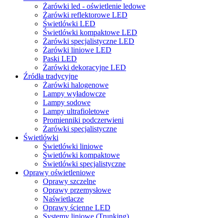
Żarówki led - oświetlenie ledowe
Żarówki reflektorowe LED
Świetlówki LED
Świetlówki kompaktowe LED
Żarówki specjalistyczne LED
Żarówki liniowe LED
Paski LED
Żarówki dekoracyjne LED
Źródła tradycyjne
Żarówki halogenowe
Lampy wyładowcze
Lampy sodowe
Lampy ultrafioletowe
Promienniki podczerwieni
Żarówki specjalistyczne
Świetlówki
Świetlówki liniowe
Świetlówki kompaktowe
Świetlówki specjalistyczne
Oprawy oświetleniowe
Oprawy szczelne
Oprawy przemysłowe
Naświetlacze
Oprawy ścienne LED
Systemy liniowe (Trunking)