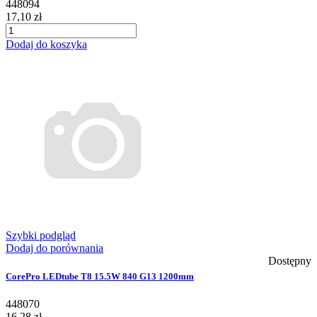
448094
17,10 zł
Dodaj do koszyka
Szybki podgląd
Dodaj do porównania
Dostępny
CorePro LEDtube T8 15.5W 840 G13 1200mm
448070
16,28 zł