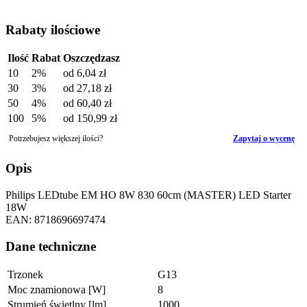
Rabaty ilościowe
Ilość
Rabat
Oszczędzasz
10
2%
od
6,04 zł
30
3%
od
27,18 zł
50
4%
od
60,40 zł
100
5%
od
150,99 zł
Potrzebujesz większej ilości?
Zapytaj o wycenę
Opis
Philips LEDtube EM HO 8W 830 60cm (MASTER) LED Starter
18W
EAN: 8718696697474
Dane techniczne
Trzonek
G13
Moc znamionowa [W]
8
Strumień świetlny [lm]
1000