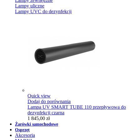
Lampy zewnętrzne
Lampy uliczne
Lampy UVC do dezynfekcji
Quick view
Dodaj do porównania
Lampa UV SMART TUBE 110 przepływowa do
dezynfekcji czarna
1 845,00 zł
Żarówki samochodowe
Osprzęt
Akcesoria