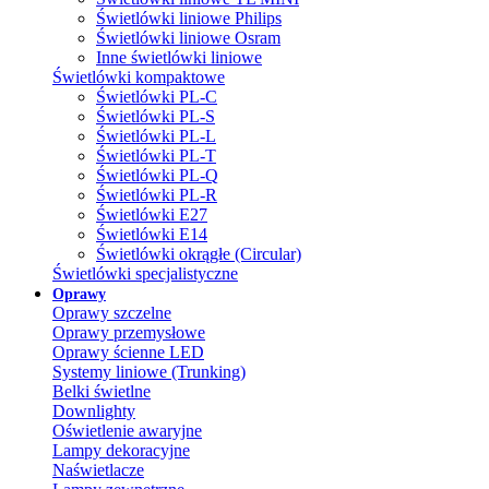
Świetlówki liniowe Philips
Świetlówki liniowe Osram
Inne świetlówki liniowe
Świetlówki kompaktowe
Świetlówki PL-C
Świetlówki PL-S
Świetlówki PL-L
Świetlówki PL-T
Świetlówki PL-Q
Świetlówki PL-R
Świetlówki E27
Świetlówki E14
Świetlówki okrągłe (Circular)
Świetlówki specjalistyczne
Oprawy
Oprawy szczelne
Oprawy przemysłowe
Oprawy ścienne LED
Systemy liniowe (Trunking)
Belki świetlne
Downlighty
Oświetlenie awaryjne
Lampy dekoracyjne
Naświetlacze