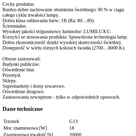
Cechy produktu:
Bardzo dobre zachowanie strumienia świetlnego: 90 % w ciągu
całego cyklu trwałości lampy.
Dobra klasa oddawania barw: 1B (Ra: 80…89).
Ściemnialne.
Wysokiej jakości trójpasmowy luminofor: LUMILUX©.
Korzyści ze stosowania produktu: Sprawdzona technologia lamp.
Dobra ekonomiczność dzięki wysokiej skuteczności świetlnej.
Dostępność w wielu różnych kolorach światła (2700…8000 K).
Obszar zastosowań:
Budynki publiczne.
Oświetlenie biur.
Przemysł.
Sklepy.
Supermarkety i domy towarowe.
Oświetlenie drogowe.
Zastosowania zewnętrzne - tylko w odpowiednich oprawach.
Dane techniczne
Trzonek
G13
Moc znamionowa [W]
18
Znamionowa trwałość [h]
20000