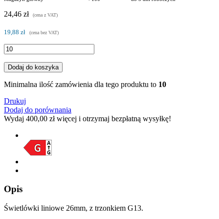
24,46 zł
(cena z VAT)
19,88 zł
(cena bez VAT)
Dodaj do koszyka
Minimalna ilość zamówienia dla tego produktu to
10
Drukuj
Dodaj do porównania
Wydaj
400,00 zł
więcej i otrzymaj bezpłatną wysyłkę!
Opis
Świetlówki liniowe 26mm, z trzonkiem G13.