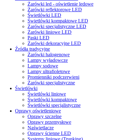
Żarówki led - oświetlenie ledowe
Żarówki reflektorowe LED
Świetlówki LED
Świetlówki kompaktowe LED
Żarówki specjalistyczne LED
Żarówki liniowe LED
Paski LED
Żarówki dekoracyjne LED
Źródła tradycyjne
Żarówki halogenowe
Lampy wyładowcze
Lampy sodowe
Lampy ultrafioletowe
Promienniki podczerwieni
Żarówki specjalistyczne
Świetlówki
Świetlówki liniowe
Świetlówki kompaktowe
Świetlówki specjalistyczne
Oprawy oświetleniowe
Oprawy szczelne
Oprawy przemysłowe
Naświetlacze
Oprawy ścienne LED
Systemy liniowe (Trunking)