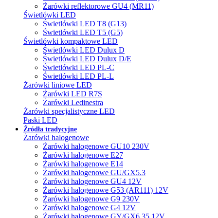
Żarówki reflektorowe GU4 (MR11)
Świetlówki LED
Świetlówki LED T8 (G13)
Świetlówki LED T5 (G5)
Świetlówki kompaktowe LED
Świetlówki LED Dulux D
Świetlówki LED Dulux D/E
Świetlówki LED PL-C
Świetlówki LED PL-L
Żarówki liniowe LED
Żarówki LED R7S
Żarówki Ledinestra
Żarówki specjalistyczne LED
Paski LED
Źródła tradycyjne
Żarówki halogenowe
Żarówki halogenowe GU10 230V
Żarówki halogenowe E27
Żarówki halogenowe E14
Żarówki halogenowe GU/GX5.3
Żarówki halogenowe GU4 12V
Żarówki halogenowe G53 (AR111) 12V
Żarówki halogenowe G9 230V
Żarówki halogenowe G4 12V
Żarówki halogenowe GY/GX6.35 12V