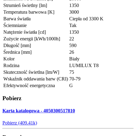
Strumień świetlny [lm]
1350
Temperatura barwowa [K]
3000
Barwa światła
Ciepła od 3300 K
Ściemnianie
Tak
Natężenie światła [cd]
1350
Zużycie energii [kWh/1000h]
22
Długość [mm]
590
Średnica [mm]
26
Kolor
Biały
Rodzina
LUMILUX T8
Skuteczność świetlna [lm/W]
75
Wskaźnik oddawania barw (CRI)
70-79
Efektywność energetyczna
G
Pobierz
Karta katalogowa - 4050300517810
Pobierz (409.41k)