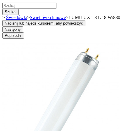
Szukaj
>
Świetlówki
>
Świetlówki liniowe
>
LUMILUX T8 L 18 W/830
Naciśnij lub najedź kursorem, aby powiększyć
Następny
Poprzedni