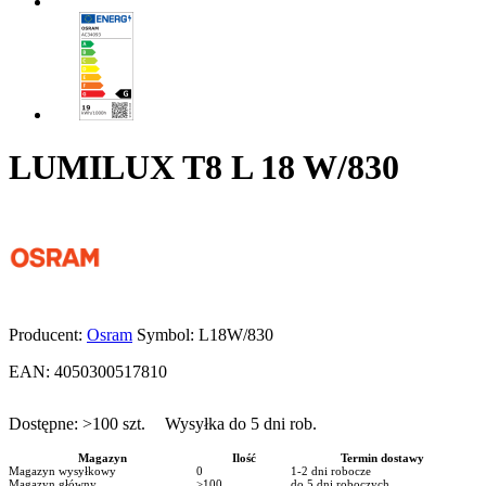
LUMILUX T8 L 18 W/830
Producent:
Osram
Symbol:
L18W/830
EAN:
4050300517810
Dostępne:
>100
szt.
Wysyłka do 5 dni rob.
Magazyn
Ilość
Termin dostawy
Magazyn wysyłkowy
0
1-2 dni robocze
Magazyn główny
>100
do 5 dni roboczych