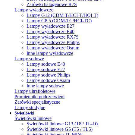
Żarówki halogenowe R7S
Lampy wyładowcze
Lampy G12 (CDM-T/HCI-T/HQI-T)
Lampy G8.5 (CDM-TC/HCI-TC)
Lampy wyładowcze E27
Lampy wyładowcze E40
Lampy wyładowcze RX7S
Lampy wyładowcze Philips
Lampy wyładowcze Osram
Inne lampy wyładowcze
Lampy sodowe
Lampy sodowe E40
Lampy sodowe E27
Lampy sodowe Philips
Lampy sodowe Osram
Inne lampy sodowe
Lampy ultrafioletowe
Promienniki podczerwieni
Żarówki specjalistyczne
Lampy studyjne
Świetlówki
Świetlówki liniowe
Świetlówki liniowe G13 (T8 / TL-D)
Świetlówki liniowe G5 (T5 / TL5)
Świetlówki liniowe TL MINI