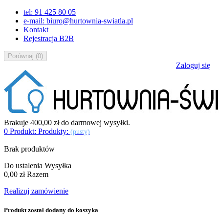
tel: 91 425 80 05
e-mail: biuro@hurtownia-swiatla.pl
Kontakt
Rejestracja B2B
Porównaj
(
0
)
Zaloguj się
Brakuje
400,00 zł
do darmowej wysyłki.
0
Produkt:
Produkty:
(pusty)
Brak produktów
Do ustalenia
Wysyłka
0,00 zł
Razem
Realizuj zamówienie
Produkt został dodany do koszyka