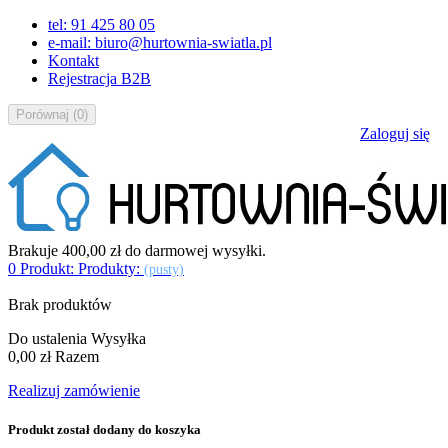
tel: 91 425 80 05
e-mail: biuro@hurtownia-swiatla.pl
Kontakt
Rejestracja B2B
Porównaj
(
0
)
Zaloguj się
Brakuje
400,00 zł
do darmowej wysyłki.
0
Produkt:
Produkty:
(pusty)
Brak produktów
Do ustalenia
Wysyłka
0,00 zł
Razem
Realizuj zamówienie
Produkt został dodany do koszyka