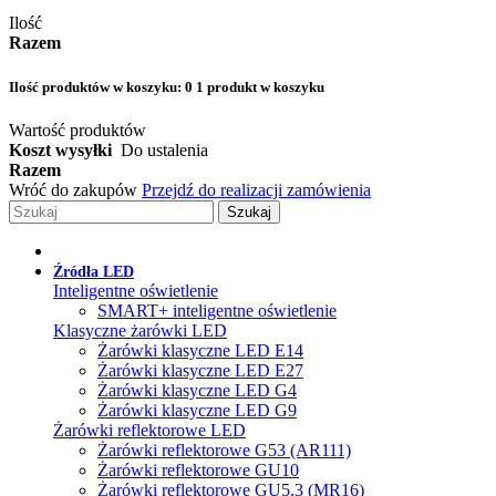
Ilość
Razem
Ilość produktów w koszyku:
0
1 produkt w koszyku
Wartość produktów
Koszt wysyłki
Do ustalenia
Razem
Wróć do zakupów
Przejdź do realizacji zamówienia
Szukaj
Źródła LED
Inteligentne oświetlenie
SMART+ inteligentne oświetlenie
Klasyczne żarówki LED
Żarówki klasyczne LED E14
Żarówki klasyczne LED E27
Żarówki klasyczne LED G4
Żarówki klasyczne LED G9
Żarówki reflektorowe LED
Żarówki reflektorowe G53 (AR111)
Żarówki reflektorowe GU10
Żarówki reflektorowe GU5.3 (MR16)