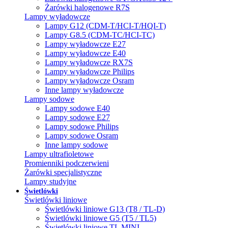
Żarówki halogenowe R7S
Lampy wyładowcze
Lampy G12 (CDM-T/HCI-T/HQI-T)
Lampy G8.5 (CDM-TC/HCI-TC)
Lampy wyładowcze E27
Lampy wyładowcze E40
Lampy wyładowcze RX7S
Lampy wyładowcze Philips
Lampy wyładowcze Osram
Inne lampy wyładowcze
Lampy sodowe
Lampy sodowe E40
Lampy sodowe E27
Lampy sodowe Philips
Lampy sodowe Osram
Inne lampy sodowe
Lampy ultrafioletowe
Promienniki podczerwieni
Żarówki specjalistyczne
Lampy studyjne
Świetlówki
Świetlówki liniowe
Świetlówki liniowe G13 (T8 / TL-D)
Świetlówki liniowe G5 (T5 / TL5)
Świetlówki liniowe TL MINI