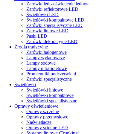
Żarówki led - oświetlenie ledowe
Żarówki reflektorowe LED
Świetlówki LED
Świetlówki kompaktowe LED
Żarówki specjalistyczne LED
Żarówki liniowe LED
Paski LED
Żarówki dekoracyjne LED
Źródła tradycyjne
Żarówki halogenowe
Lampy wyładowcze
Lampy sodowe
Lampy ultrafioletowe
Promienniki podczerwieni
Żarówki specjalistyczne
Świetlówki
Świetlówki liniowe
Świetlówki kompaktowe
Świetlówki specjalistyczne
Oprawy oświetleniowe
Oprawy szczelne
Oprawy przemysłowe
Naświetlacze
Oprawy ścienne LED
Systemy liniowe (Trunking)