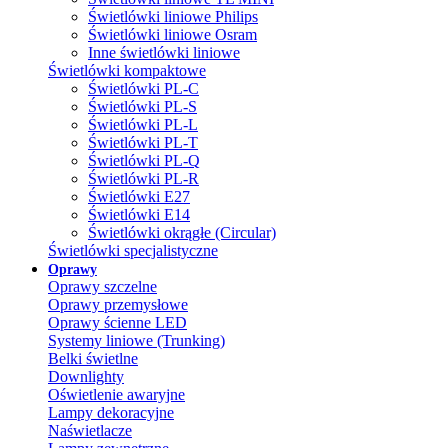
Świetlówki liniowe Philips
Świetlówki liniowe Osram
Inne świetlówki liniowe
Świetlówki kompaktowe
Świetlówki PL-C
Świetlówki PL-S
Świetlówki PL-L
Świetlówki PL-T
Świetlówki PL-Q
Świetlówki PL-R
Świetlówki E27
Świetlówki E14
Świetlówki okrągłe (Circular)
Świetlówki specjalistyczne
Oprawy
Oprawy szczelne
Oprawy przemysłowe
Oprawy ścienne LED
Systemy liniowe (Trunking)
Belki świetlne
Downlighty
Oświetlenie awaryjne
Lampy dekoracyjne
Naświetlacze