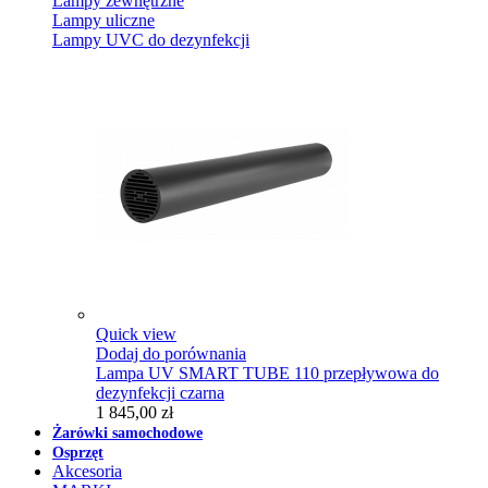
Lampy zewnętrzne
Lampy uliczne
Lampy UVC do dezynfekcji
Quick view
Dodaj do porównania
Lampa UV SMART TUBE 110 przepływowa do
dezynfekcji czarna
1 845,00 zł
Żarówki samochodowe
Osprzęt
Akcesoria