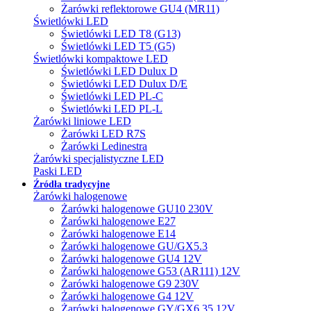
Żarówki reflektorowe GU4 (MR11)
Świetlówki LED
Świetlówki LED T8 (G13)
Świetlówki LED T5 (G5)
Świetlówki kompaktowe LED
Świetlówki LED Dulux D
Świetlówki LED Dulux D/E
Świetlówki LED PL-C
Świetlówki LED PL-L
Żarówki liniowe LED
Żarówki LED R7S
Żarówki Ledinestra
Żarówki specjalistyczne LED
Paski LED
Źródła tradycyjne
Żarówki halogenowe
Żarówki halogenowe GU10 230V
Żarówki halogenowe E27
Żarówki halogenowe E14
Żarówki halogenowe GU/GX5.3
Żarówki halogenowe GU4 12V
Żarówki halogenowe G53 (AR111) 12V
Żarówki halogenowe G9 230V
Żarówki halogenowe G4 12V
Żarówki halogenowe GY/GX6.35 12V