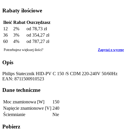
Rabaty ilościowe
Ilość
Rabat
Oszczędzasz
12
2%
od
78,73 zł
36
3%
od
354,27 zł
60
4%
od
787,27 zł
Potrzebujesz większej ilości?
Zapytaj o wycenę
Opis
Philips Statecznik HID-PV C 150 /S CDM 220-240V 50/60Hz
EAN: 8711500910523
Dane techniczne
Moc znamionowa [W]
150
Napięcie znamionowe [V]
240
Ściemnianie
Nie
Pobierz