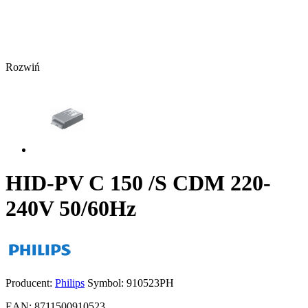
Rozwiń
HID-PV C 150 /S CDM 220-
240V 50/60Hz
Producent:
Philips
Symbol:
910523PH
EAN:
8711500910523