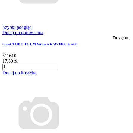
Szybki podgląd
Dodaj do porównania
Dostępny
SubstiTUBE T8 EM Value 6.6 W/3000 K 600
611610
17,69 zł
Dodaj do koszyka