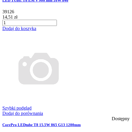
LED TUBE T8 EM V 900 mm 10W 840
39126
14,51 zł
Dodaj do koszyka
Szybki podgląd
Dodaj do porównania
Dostępny
CorePro LEDtube T8 15.5W 865 G13 1200mm