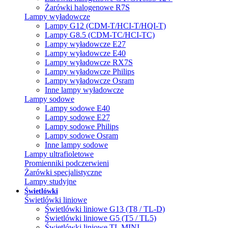
Żarówki halogenowe R7S
Lampy wyładowcze
Lampy G12 (CDM-T/HCI-T/HQI-T)
Lampy G8.5 (CDM-TC/HCI-TC)
Lampy wyładowcze E27
Lampy wyładowcze E40
Lampy wyładowcze RX7S
Lampy wyładowcze Philips
Lampy wyładowcze Osram
Inne lampy wyładowcze
Lampy sodowe
Lampy sodowe E40
Lampy sodowe E27
Lampy sodowe Philips
Lampy sodowe Osram
Inne lampy sodowe
Lampy ultrafioletowe
Promienniki podczerwieni
Żarówki specjalistyczne
Lampy studyjne
Świetlówki
Świetlówki liniowe
Świetlówki liniowe G13 (T8 / TL-D)
Świetlówki liniowe G5 (T5 / TL5)
Świetlówki liniowe TL MINI