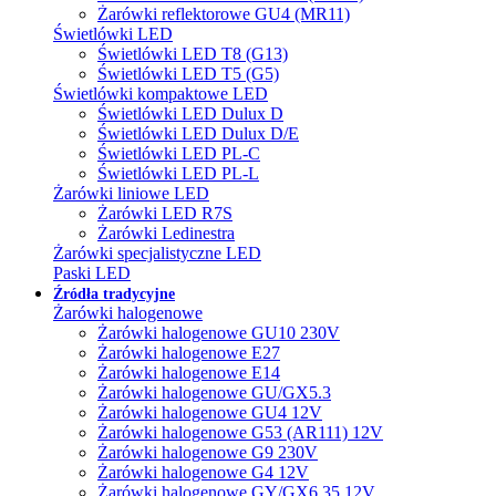
Żarówki reflektorowe GU4 (MR11)
Świetlówki LED
Świetlówki LED T8 (G13)
Świetlówki LED T5 (G5)
Świetlówki kompaktowe LED
Świetlówki LED Dulux D
Świetlówki LED Dulux D/E
Świetlówki LED PL-C
Świetlówki LED PL-L
Żarówki liniowe LED
Żarówki LED R7S
Żarówki Ledinestra
Żarówki specjalistyczne LED
Paski LED
Źródła tradycyjne
Żarówki halogenowe
Żarówki halogenowe GU10 230V
Żarówki halogenowe E27
Żarówki halogenowe E14
Żarówki halogenowe GU/GX5.3
Żarówki halogenowe GU4 12V
Żarówki halogenowe G53 (AR111) 12V
Żarówki halogenowe G9 230V
Żarówki halogenowe G4 12V
Żarówki halogenowe GY/GX6.35 12V