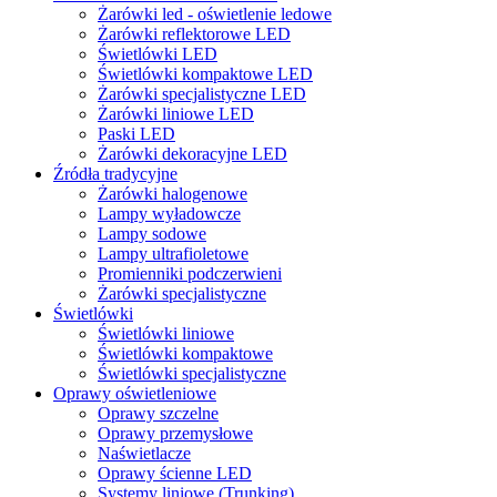
Żarówki led - oświetlenie ledowe
Żarówki reflektorowe LED
Świetlówki LED
Świetlówki kompaktowe LED
Żarówki specjalistyczne LED
Żarówki liniowe LED
Paski LED
Żarówki dekoracyjne LED
Źródła tradycyjne
Żarówki halogenowe
Lampy wyładowcze
Lampy sodowe
Lampy ultrafioletowe
Promienniki podczerwieni
Żarówki specjalistyczne
Świetlówki
Świetlówki liniowe
Świetlówki kompaktowe
Świetlówki specjalistyczne
Oprawy oświetleniowe
Oprawy szczelne
Oprawy przemysłowe
Naświetlacze
Oprawy ścienne LED
Systemy liniowe (Trunking)