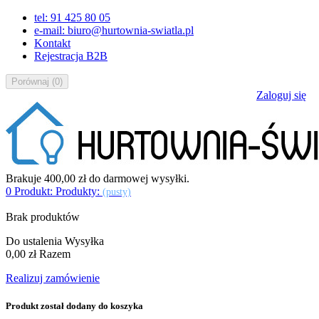
tel: 91 425 80 05
e-mail: biuro@hurtownia-swiatla.pl
Kontakt
Rejestracja B2B
Porównaj
(
0
)
Zaloguj się
Brakuje
400,00 zł
do darmowej wysyłki.
0
Produkt:
Produkty:
(pusty)
Brak produktów
Do ustalenia
Wysyłka
0,00 zł
Razem
Realizuj zamówienie
Produkt został dodany do koszyka