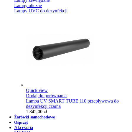
Lampy zewnętrzne
Lampy uliczne
Lampy UVC do dezynfekcji
Quick view
Dodaj do porównania
Lampa UV SMART TUBE 110 przepływowa do
dezynfekcji czarna
1 845,00 zł
Żarówki samochodowe
Osprzęt
Akcesoria