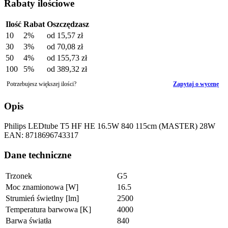
Rabaty ilościowe
Ilość
Rabat
Oszczędzasz
10
2%
od
15,57 zł
30
3%
od
70,08 zł
50
4%
od
155,73 zł
100
5%
od
389,32 zł
Potrzebujesz większej ilości?
Zapytaj o wycenę
Opis
Philips LEDtube T5 HF HE 16.5W 840 115cm (MASTER) 28W
EAN: 8718696743317
Dane techniczne
Trzonek
G5
Moc znamionowa [W]
16.5
Strumień świetlny [lm]
2500
Temperatura barwowa [K]
4000
Barwa światła
840