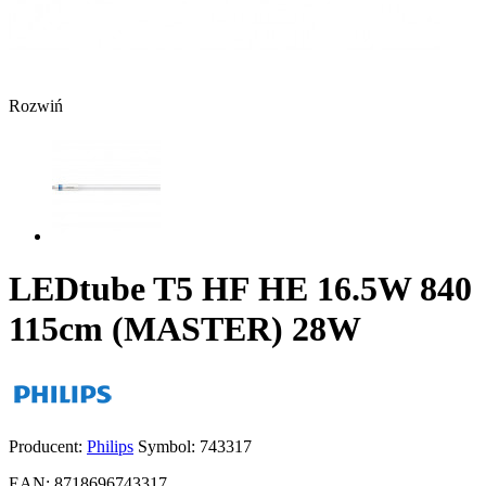
Rozwiń
LEDtube T5 HF HE 16.5W 840
115cm (MASTER) 28W
Producent:
Philips
Symbol:
743317
EAN:
8718696743317