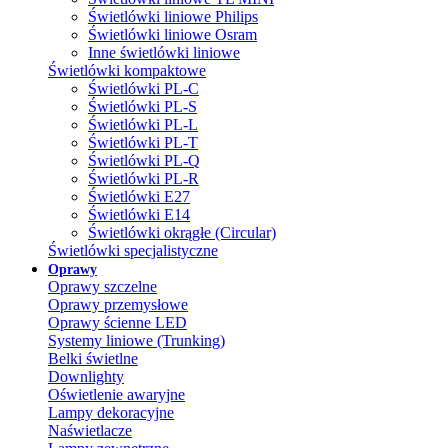
Świetlówki liniowe Philips
Świetlówki liniowe Osram
Inne świetlówki liniowe
Świetlówki kompaktowe
Świetlówki PL-C
Świetlówki PL-S
Świetlówki PL-L
Świetlówki PL-T
Świetlówki PL-Q
Świetlówki PL-R
Świetlówki E27
Świetlówki E14
Świetlówki okrągłe (Circular)
Świetlówki specjalistyczne
Oprawy
Oprawy szczelne
Oprawy przemysłowe
Oprawy ścienne LED
Systemy liniowe (Trunking)
Belki świetlne
Downlighty
Oświetlenie awaryjne
Lampy dekoracyjne
Naświetlacze