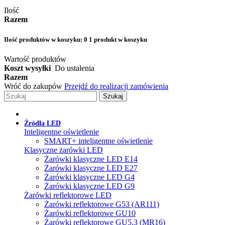
Ilość
Razem
Ilość produktów w koszyku:
0
1 produkt w koszyku
Wartość produktów
Koszt wysyłki
Do ustalenia
Razem
Wróć do zakupów
Przejdź do realizacji zamówienia
Szukaj
Źródła LED
Inteligentne oświetlenie
SMART+ inteligentne oświetlenie
Klasyczne żarówki LED
Żarówki klasyczne LED E14
Żarówki klasyczne LED E27
Żarówki klasyczne LED G4
Żarówki klasyczne LED G9
Żarówki reflektorowe LED
Żarówki reflektorowe G53 (AR111)
Żarówki reflektorowe GU10
Żarówki reflektorowe GU5.3 (MR16)