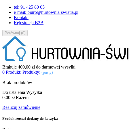
tel: 91 425 80 05
e-mail: biuro@hurtownia-swiatla.pl
Kontakt
Rejestracja B2B
Porównaj
(
0
)
Brakuje
400,00 zł
do darmowej wysyłki.
0
Produkt:
Produkty:
(pusty)
Brak produktów
Do ustalenia
Wysyłka
0,00 zł
Razem
Realizuj zamówienie
Produkt został dodany do koszyka