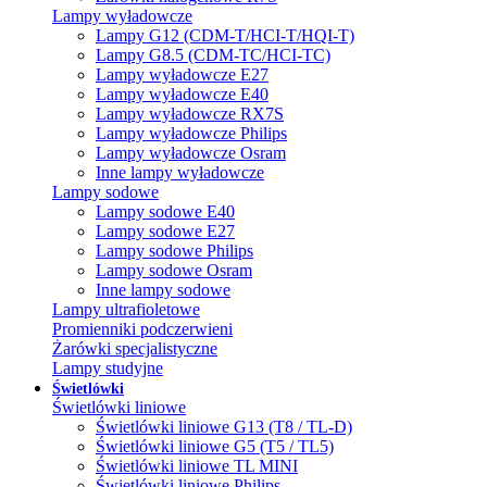
Lampy wyładowcze
Lampy G12 (CDM-T/HCI-T/HQI-T)
Lampy G8.5 (CDM-TC/HCI-TC)
Lampy wyładowcze E27
Lampy wyładowcze E40
Lampy wyładowcze RX7S
Lampy wyładowcze Philips
Lampy wyładowcze Osram
Inne lampy wyładowcze
Lampy sodowe
Lampy sodowe E40
Lampy sodowe E27
Lampy sodowe Philips
Lampy sodowe Osram
Inne lampy sodowe
Lampy ultrafioletowe
Promienniki podczerwieni
Żarówki specjalistyczne
Lampy studyjne
Świetlówki
Świetlówki liniowe
Świetlówki liniowe G13 (T8 / TL-D)
Świetlówki liniowe G5 (T5 / TL5)
Świetlówki liniowe TL MINI
Świetlówki liniowe Philips