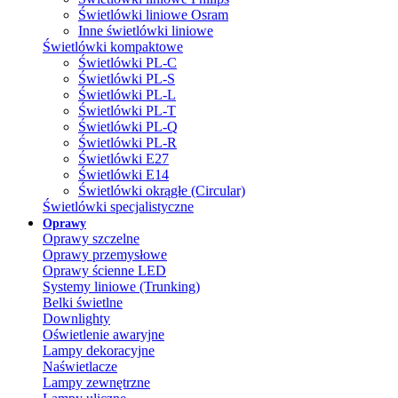
Świetlówki liniowe Osram
Inne świetlówki liniowe
Świetlówki kompaktowe
Świetlówki PL-C
Świetlówki PL-S
Świetlówki PL-L
Świetlówki PL-T
Świetlówki PL-Q
Świetlówki PL-R
Świetlówki E27
Świetlówki E14
Świetlówki okrągłe (Circular)
Świetlówki specjalistyczne
Oprawy
Oprawy szczelne
Oprawy przemysłowe
Oprawy ścienne LED
Systemy liniowe (Trunking)
Belki świetlne
Downlighty
Oświetlenie awaryjne
Lampy dekoracyjne
Naświetlacze
Lampy zewnętrzne