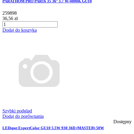
PARATHOM PRO PAR16 35 36° 3.7 W/4000K GU10
259898
36,56 zł
Dodaj do koszyka
Szybki podgląd
Dodaj do porównania
Dostępny
LEDspot ExpertColor GU10 5.5W 930 36D (MASTER) 50W