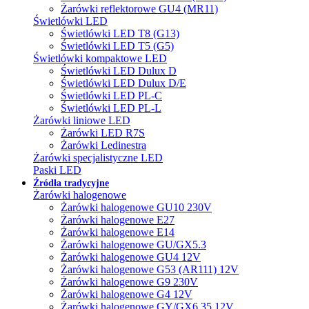
Żarówki reflektorowe GU4 (MR11)
Świetlówki LED
Świetlówki LED T8 (G13)
Świetlówki LED T5 (G5)
Świetlówki kompaktowe LED
Świetlówki LED Dulux D
Świetlówki LED Dulux D/E
Świetlówki LED PL-C
Świetlówki LED PL-L
Żarówki liniowe LED
Żarówki LED R7S
Żarówki Ledinestra
Żarówki specjalistyczne LED
Paski LED
Źródła tradycyjne
Żarówki halogenowe
Żarówki halogenowe GU10 230V
Żarówki halogenowe E27
Żarówki halogenowe E14
Żarówki halogenowe GU/GX5.3
Żarówki halogenowe GU4 12V
Żarówki halogenowe G53 (AR111) 12V
Żarówki halogenowe G9 230V
Żarówki halogenowe G4 12V
Żarówki halogenowe GY/GX6.35 12V