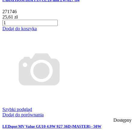
271746
25,61 zł
Dodaj do koszyka
Szybki podgląd
Dodaj do porównania
Dostępny
LEDspot MV Value GU10 4.9W 927 36D (MASTER) - 50W