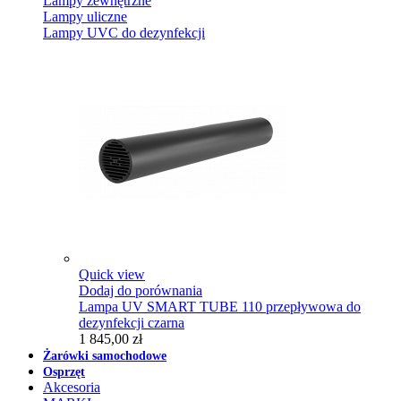
Lampy zewnętrzne
Lampy uliczne
Lampy UVC do dezynfekcji
Quick view
Dodaj do porównania
Lampa UV SMART TUBE 110 przepływowa do
dezynfekcji czarna
1 845,00 zł
Żarówki samochodowe
Osprzęt
Akcesoria