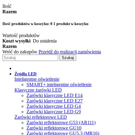
Ilość
Razem
Ilość produktów w koszyku:
0
1 produkt w koszyku
Wartość produktów
Koszt wysyłki
Do ustalenia
Razem
Wróć do zakupów
Przejdź do realizacji zamówienia
Szukaj
Źródła LED
Inteligentne oświetlenie
SMART+ inteligentne oświetlenie
Klasyczne żarówki LED
Żarówki klasyczne LED E14
Żarówki klasyczne LED E27
Żarówki klasyczne LED G4
Żarówki klasyczne LED G9
Żarówki reflektorowe LED
Żarówki reflektorowe G53 (AR111)
Żarówki reflektorowe GU10
Żarówki reflektorowe GU5.3 (MR16)