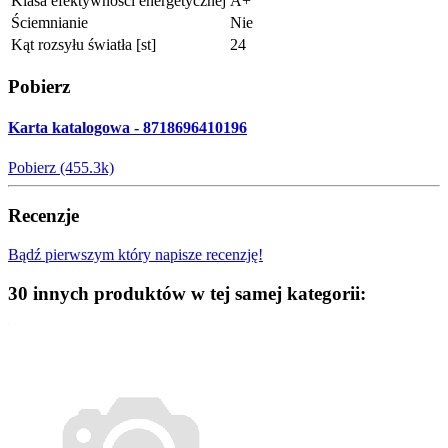
Klasa efektywności energetycznej
A+
Ściemnianie
Nie
Kąt rozsyłu światła [st]
24
Pobierz
Karta katalogowa - 8718696410196
Pobierz (455.3k)
Recenzje
Bądź pierwszym który napisze recenzję!
30 innych produktów w tej samej kategorii: