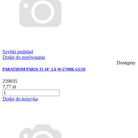
Szybki podgląd
Dodaj do porównania
Dostępny
PARATHOM PAR16 35 36° 2.6 W/2700K GU10
259935
7,77 zł
Dodaj do koszyka