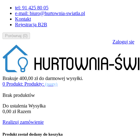
tel: 91 425 80 05
e-mail: biuro@hurtownia-swiatla.pl
Kontakt
Rejestracja B2B
Porównaj
(
0
)
Zaloguj się
Brakuje
400,00 zł
do darmowej wysyłki.
0
Produkt:
Produkty:
(pusty)
Brak produktów
Do ustalenia
Wysyłka
0,00 zł
Razem
Realizuj zamówienie
Produkt został dodany do koszyka