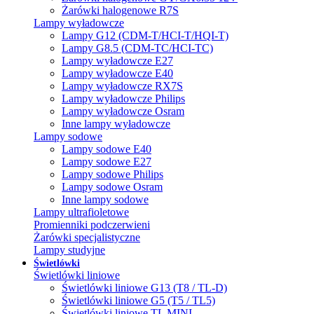
Żarówki halogenowe R7S
Lampy wyładowcze
Lampy G12 (CDM-T/HCI-T/HQI-T)
Lampy G8.5 (CDM-TC/HCI-TC)
Lampy wyładowcze E27
Lampy wyładowcze E40
Lampy wyładowcze RX7S
Lampy wyładowcze Philips
Lampy wyładowcze Osram
Inne lampy wyładowcze
Lampy sodowe
Lampy sodowe E40
Lampy sodowe E27
Lampy sodowe Philips
Lampy sodowe Osram
Inne lampy sodowe
Lampy ultrafioletowe
Promienniki podczerwieni
Żarówki specjalistyczne
Lampy studyjne
Świetlówki
Świetlówki liniowe
Świetlówki liniowe G13 (T8 / TL-D)
Świetlówki liniowe G5 (T5 / TL5)
Świetlówki liniowe TL MINI