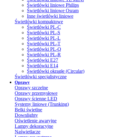
Świetlówki liniowe Philips
Świetlówki liniowe Osram
Inne świetlówki liniowe
Świetlówki kompaktowe
Świetlówki PL-C
Świetlówki PL-S
Świetlówki PL-L
Świetlówki PL-T
Świetlówki PL-Q
Świetlówki PL-R
Świetlówki E27
Świetlówki E14
Świetlówki okrągłe (Circular)
Świetlówki specjalistyczne
Oprawy
Oprawy szczelne
Oprawy przemysłowe
Oprawy ścienne LED
Systemy liniowe (Trunking)
Belki świetlne
Downlighty
Oświetlenie awaryjne
Lampy dekoracyjne
Naświetlacze