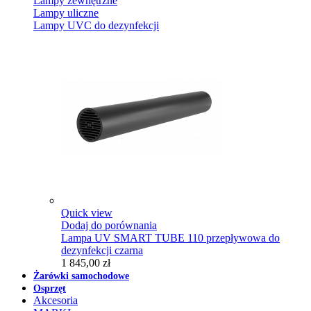
Lampy zewnętrzne
Lampy uliczne
Lampy UVC do dezynfekcji
Quick view
Dodaj do porównania
Lampa UV SMART TUBE 110 przepływowa do
dezynfekcji czarna
1 845,00 zł
Żarówki samochodowe
Osprzęt
Akcesoria