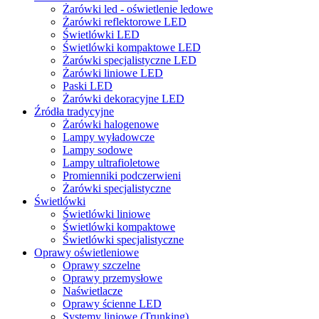
Żarówki led - oświetlenie ledowe
Żarówki reflektorowe LED
Świetlówki LED
Świetlówki kompaktowe LED
Żarówki specjalistyczne LED
Żarówki liniowe LED
Paski LED
Żarówki dekoracyjne LED
Źródła tradycyjne
Żarówki halogenowe
Lampy wyładowcze
Lampy sodowe
Lampy ultrafioletowe
Promienniki podczerwieni
Żarówki specjalistyczne
Świetlówki
Świetlówki liniowe
Świetlówki kompaktowe
Świetlówki specjalistyczne
Oprawy oświetleniowe
Oprawy szczelne
Oprawy przemysłowe
Naświetlacze
Oprawy ścienne LED
Systemy liniowe (Trunking)