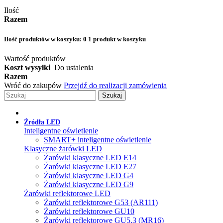
Ilość
Razem
Ilość produktów w koszyku:
0
1 produkt w koszyku
Wartość produktów
Koszt wysyłki
Do ustalenia
Razem
Wróć do zakupów
Przejdź do realizacji zamówienia
Szukaj
Źródła LED
Inteligentne oświetlenie
SMART+ inteligentne oświetlenie
Klasyczne żarówki LED
Żarówki klasyczne LED E14
Żarówki klasyczne LED E27
Żarówki klasyczne LED G4
Żarówki klasyczne LED G9
Żarówki reflektorowe LED
Żarówki reflektorowe G53 (AR111)
Żarówki reflektorowe GU10
Żarówki reflektorowe GU5.3 (MR16)