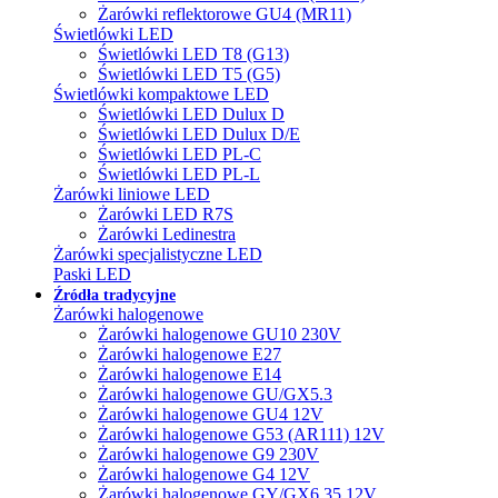
Żarówki reflektorowe GU4 (MR11)
Świetlówki LED
Świetlówki LED T8 (G13)
Świetlówki LED T5 (G5)
Świetlówki kompaktowe LED
Świetlówki LED Dulux D
Świetlówki LED Dulux D/E
Świetlówki LED PL-C
Świetlówki LED PL-L
Żarówki liniowe LED
Żarówki LED R7S
Żarówki Ledinestra
Żarówki specjalistyczne LED
Paski LED
Źródła tradycyjne
Żarówki halogenowe
Żarówki halogenowe GU10 230V
Żarówki halogenowe E27
Żarówki halogenowe E14
Żarówki halogenowe GU/GX5.3
Żarówki halogenowe GU4 12V
Żarówki halogenowe G53 (AR111) 12V
Żarówki halogenowe G9 230V
Żarówki halogenowe G4 12V
Żarówki halogenowe GY/GX6.35 12V