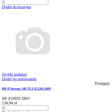
Dodaj do koszyka
Szybki podgląd
Dodaj do porównania
Dostępny
HF-P Xtreme 249 TL5 II 220-240V
HF-P249TL5HO
156,94 zł