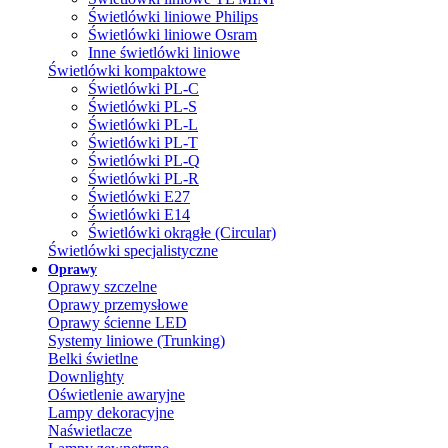
Świetlówki liniowe Philips
Świetlówki liniowe Osram
Inne świetlówki liniowe
Świetlówki kompaktowe
Świetlówki PL-C
Świetlówki PL-S
Świetlówki PL-L
Świetlówki PL-T
Świetlówki PL-Q
Świetlówki PL-R
Świetlówki E27
Świetlówki E14
Świetlówki okrągłe (Circular)
Świetlówki specjalistyczne
Oprawy
Oprawy szczelne
Oprawy przemysłowe
Oprawy ścienne LED
Systemy liniowe (Trunking)
Belki świetlne
Downlighty
Oświetlenie awaryjne
Lampy dekoracyjne
Naświetlacze