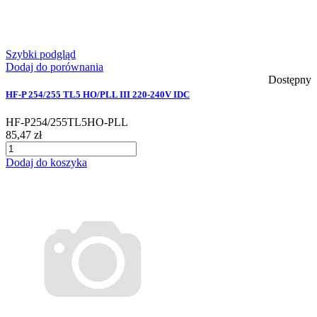
Szybki podgląd
Dodaj do porównania
Dostępny
HF-P 254/255 TL5 HO/PLL III 220-240V IDC
HF-P254/255TL5HO-PLL
85,47 zł
Dodaj do koszyka