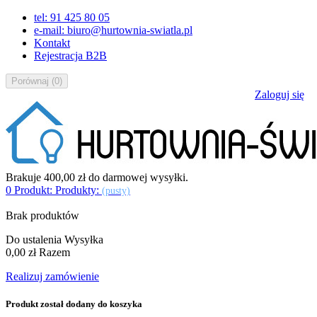
tel: 91 425 80 05
e-mail: biuro@hurtownia-swiatla.pl
Kontakt
Rejestracja B2B
Porównaj
(
0
)
Zaloguj się
Brakuje
400,00 zł
do darmowej wysyłki.
0
Produkt:
Produkty:
(pusty)
Brak produktów
Do ustalenia
Wysyłka
0,00 zł
Razem
Realizuj zamówienie
Produkt został dodany do koszyka