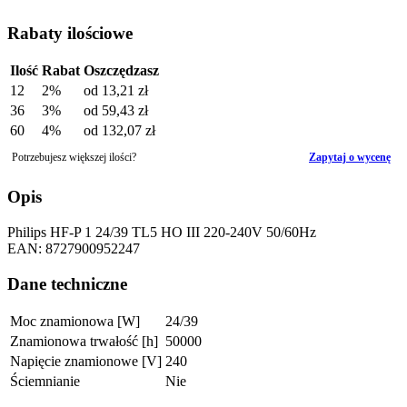
Rabaty ilościowe
Ilość
Rabat
Oszczędzasz
12
2%
od
13,21 zł
36
3%
od
59,43 zł
60
4%
od
132,07 zł
Potrzebujesz większej ilości?
Zapytaj o wycenę
Opis
Philips HF-P 1 24/39 TL5 HO III 220-240V 50/60Hz
EAN: 8727900952247
Dane techniczne
Moc znamionowa [W]
24/39
Znamionowa trwałość [h]
50000
Napięcie znamionowe [V]
240
Ściemnianie
Nie