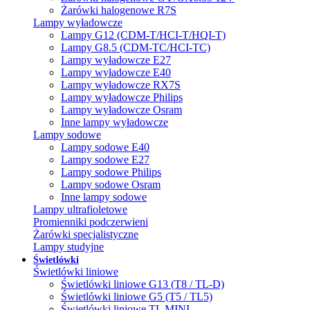
Żarówki halogenowe R7S
Lampy wyładowcze
Lampy G12 (CDM-T/HCI-T/HQI-T)
Lampy G8.5 (CDM-TC/HCI-TC)
Lampy wyładowcze E27
Lampy wyładowcze E40
Lampy wyładowcze RX7S
Lampy wyładowcze Philips
Lampy wyładowcze Osram
Inne lampy wyładowcze
Lampy sodowe
Lampy sodowe E40
Lampy sodowe E27
Lampy sodowe Philips
Lampy sodowe Osram
Inne lampy sodowe
Lampy ultrafioletowe
Promienniki podczerwieni
Żarówki specjalistyczne
Lampy studyjne
Świetlówki
Świetlówki liniowe
Świetlówki liniowe G13 (T8 / TL-D)
Świetlówki liniowe G5 (T5 / TL5)
Świetlówki liniowe TL MINI