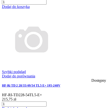
Dodaj do koszyka
Szybki podgląd
Dodaj do porównania
Dostępny
HF-Ri TD 2 28/35/49/54 TL5 E+ 195-240V
HF-RI-TD228-54TL5-E+
215,75 zł