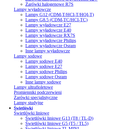
Żarówki halogenowe R7S
Lampy wyładowcze
Lampy G12 (CDM-T/HCI-T/HQI-T)
Lampy G8.5 (CDM-TC/HCI-TC)
Lampy wyładowcze E27
Lampy wyładowcze E40
Lampy wyładowcze RX7S
Lampy wyładowcze Philips
Lampy wyładowcze Osram
Inne lampy wyładowcze
Lampy sodowe
Lampy sodowe E40
Lampy sodowe E27
Lampy sodowe Philips
Lampy sodowe Osram
Inne lampy sodowe
Lampy ultrafioletowe
Promienniki podczerwieni
Żarówki specjalistyczne
Lampy studyjne
Świetlówki
Świetlówki liniowe
Świetlówki liniowe G13 (T8 / TL-D)
Świetlówki liniowe G5 (T5 / TL5)
Świetlówki liniowe TL MINI