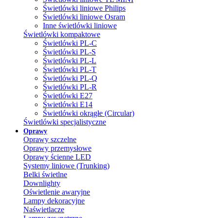
Świetlówki liniowe Philips
Świetlówki liniowe Osram
Inne świetlówki liniowe
Świetlówki kompaktowe
Świetlówki PL-C
Świetlówki PL-S
Świetlówki PL-L
Świetlówki PL-T
Świetlówki PL-Q
Świetlówki PL-R
Świetlówki E27
Świetlówki E14
Świetlówki okrągłe (Circular)
Świetlówki specjalistyczne
Oprawy
Oprawy szczelne
Oprawy przemysłowe
Oprawy ścienne LED
Systemy liniowe (Trunking)
Belki świetlne
Downlighty
Oświetlenie awaryjne
Lampy dekoracyjne
Naświetlacze