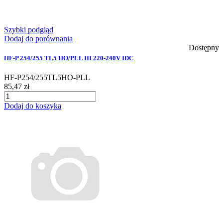
Szybki podgląd
Dodaj do porównania
Dostępny
HF-P 254/255 TL5 HO/PLL III 220-240V IDC
HF-P254/255TL5HO-PLL
85,47 zł
Dodaj do koszyka