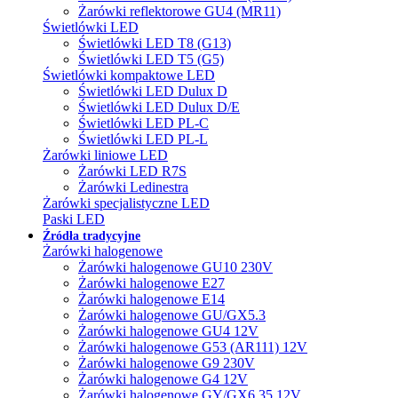
Żarówki reflektorowe GU4 (MR11)
Świetlówki LED
Świetlówki LED T8 (G13)
Świetlówki LED T5 (G5)
Świetlówki kompaktowe LED
Świetlówki LED Dulux D
Świetlówki LED Dulux D/E
Świetlówki LED PL-C
Świetlówki LED PL-L
Żarówki liniowe LED
Żarówki LED R7S
Żarówki Ledinestra
Żarówki specjalistyczne LED
Paski LED
Źródła tradycyjne
Żarówki halogenowe
Żarówki halogenowe GU10 230V
Żarówki halogenowe E27
Żarówki halogenowe E14
Żarówki halogenowe GU/GX5.3
Żarówki halogenowe GU4 12V
Żarówki halogenowe G53 (AR111) 12V
Żarówki halogenowe G9 230V
Żarówki halogenowe G4 12V
Żarówki halogenowe GY/GX6.35 12V