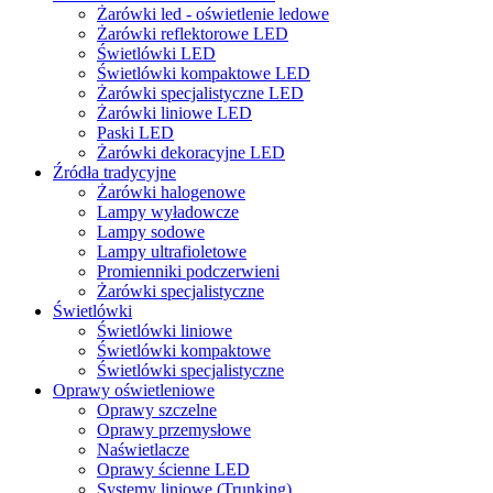
Żarówki led - oświetlenie ledowe
Żarówki reflektorowe LED
Świetlówki LED
Świetlówki kompaktowe LED
Żarówki specjalistyczne LED
Żarówki liniowe LED
Paski LED
Żarówki dekoracyjne LED
Źródła tradycyjne
Żarówki halogenowe
Lampy wyładowcze
Lampy sodowe
Lampy ultrafioletowe
Promienniki podczerwieni
Żarówki specjalistyczne
Świetlówki
Świetlówki liniowe
Świetlówki kompaktowe
Świetlówki specjalistyczne
Oprawy oświetleniowe
Oprawy szczelne
Oprawy przemysłowe
Naświetlacze
Oprawy ścienne LED
Systemy liniowe (Trunking)