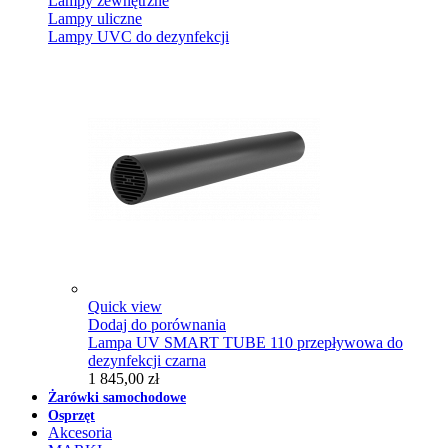
Lampy zewnętrzne
Lampy uliczne
Lampy UVC do dezynfekcji
Quick view
Dodaj do porównania
Lampa UV SMART TUBE 110 przepływowa do
dezynfekcji czarna
1 845,00 zł
Żarówki samochodowe
Osprzęt
Akcesoria