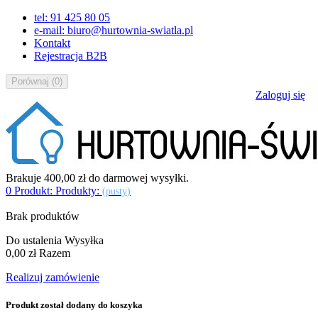
tel: 91 425 80 05
e-mail: biuro@hurtownia-swiatla.pl
Kontakt
Rejestracja B2B
Porównaj
(
0
)
Zaloguj się
Brakuje
400,00 zł
do darmowej wysyłki.
0
Produkt:
Produkty:
(pusty)
Brak produktów
Do ustalenia
Wysyłka
0,00 zł
Razem
Realizuj zamówienie
Produkt został dodany do koszyka