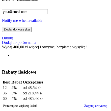
Notify me when available
Dodaj do koszyka
Drukuj
Dodaj do porównania
Wydaj
400,00 zł
więcej i otrzymaj bezpłatną wysyłkę!
Rabaty ilościowe
Ilość
Rabat
Oszczędzasz
12
2%
od
48,54 zł
36
3%
od
218,44 zł
60
4%
od
485,43 zł
Potrzebujesz większej ilości?
Zapytaj o wycenę