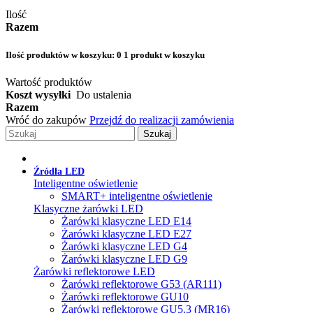
Ilość
Razem
Ilość produktów w koszyku:
0
1 produkt w koszyku
Wartość produktów
Koszt wysyłki
Do ustalenia
Razem
Wróć do zakupów
Przejdź do realizacji zamówienia
Szukaj
Źródła LED
Inteligentne oświetlenie
SMART+ inteligentne oświetlenie
Klasyczne żarówki LED
Żarówki klasyczne LED E14
Żarówki klasyczne LED E27
Żarówki klasyczne LED G4
Żarówki klasyczne LED G9
Żarówki reflektorowe LED
Żarówki reflektorowe G53 (AR111)
Żarówki reflektorowe GU10
Żarówki reflektorowe GU5.3 (MR16)