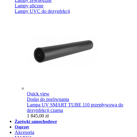
Lampy zewnętrzne
Lampy uliczne
Lampy UVC do dezynfekcji
Quick view
Dodaj do porównania
Lampa UV SMART TUBE 110 przepływowa do
dezynfekcji czarna
1 845,00 zł
Żarówki samochodowe
Osprzęt
Akcesoria