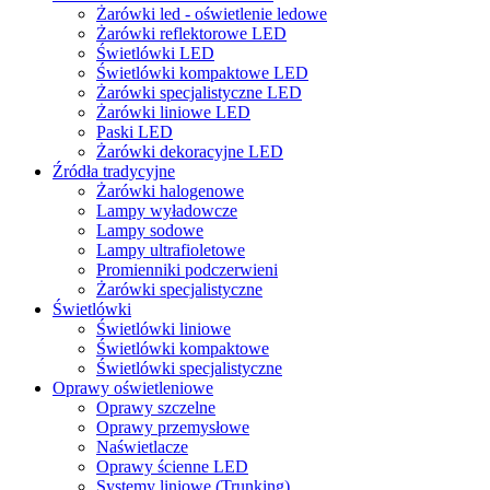
Żarówki led - oświetlenie ledowe
Żarówki reflektorowe LED
Świetlówki LED
Świetlówki kompaktowe LED
Żarówki specjalistyczne LED
Żarówki liniowe LED
Paski LED
Żarówki dekoracyjne LED
Źródła tradycyjne
Żarówki halogenowe
Lampy wyładowcze
Lampy sodowe
Lampy ultrafioletowe
Promienniki podczerwieni
Żarówki specjalistyczne
Świetlówki
Świetlówki liniowe
Świetlówki kompaktowe
Świetlówki specjalistyczne
Oprawy oświetleniowe
Oprawy szczelne
Oprawy przemysłowe
Naświetlacze
Oprawy ścienne LED
Systemy liniowe (Trunking)