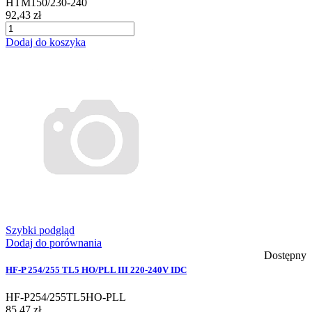
HTM150/230-240
92,43 zł
Dodaj do koszyka
Szybki podgląd
Dodaj do porównania
Dostępny
HF-P 254/255 TL5 HO/PLL III 220-240V IDC
HF-P254/255TL5HO-PLL
85,47 zł