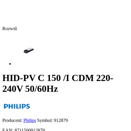
Rozwiń
HID-PV C 150 /I CDM 220-
240V 50/60Hz
Producent:
Philips
Symbol:
912879
EAN:
8711500912879