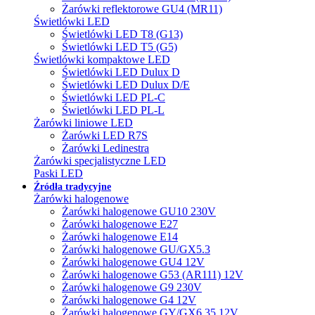
Żarówki reflektorowe GU4 (MR11)
Świetlówki LED
Świetlówki LED T8 (G13)
Świetlówki LED T5 (G5)
Świetlówki kompaktowe LED
Świetlówki LED Dulux D
Świetlówki LED Dulux D/E
Świetlówki LED PL-C
Świetlówki LED PL-L
Żarówki liniowe LED
Żarówki LED R7S
Żarówki Ledinestra
Żarówki specjalistyczne LED
Paski LED
Źródła tradycyjne
Żarówki halogenowe
Żarówki halogenowe GU10 230V
Żarówki halogenowe E27
Żarówki halogenowe E14
Żarówki halogenowe GU/GX5.3
Żarówki halogenowe GU4 12V
Żarówki halogenowe G53 (AR111) 12V
Żarówki halogenowe G9 230V
Żarówki halogenowe G4 12V
Żarówki halogenowe GY/GX6.35 12V