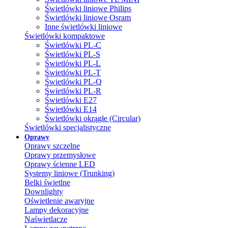
Świetlówki liniowe Philips
Świetlówki liniowe Osram
Inne świetlówki liniowe
Świetlówki kompaktowe
Świetlówki PL-C
Świetlówki PL-S
Świetlówki PL-L
Świetlówki PL-T
Świetlówki PL-Q
Świetlówki PL-R
Świetlówki E27
Świetlówki E14
Świetlówki okrągłe (Circular)
Świetlówki specjalistyczne
Oprawy
Oprawy szczelne
Oprawy przemysłowe
Oprawy ścienne LED
Systemy liniowe (Trunking)
Belki świetlne
Downlighty
Oświetlenie awaryjne
Lampy dekoracyjne
Naświetlacze