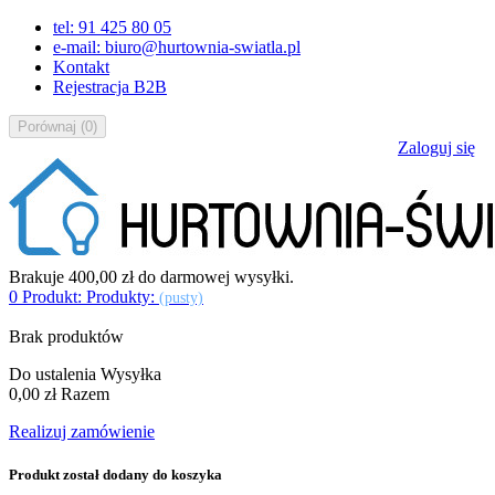
tel: 91 425 80 05
e-mail: biuro@hurtownia-swiatla.pl
Kontakt
Rejestracja B2B
Porównaj
(
0
)
Zaloguj się
Brakuje
400,00 zł
do darmowej wysyłki.
0
Produkt:
Produkty:
(pusty)
Brak produktów
Do ustalenia
Wysyłka
0,00 zł
Razem
Realizuj zamówienie
Produkt został dodany do koszyka