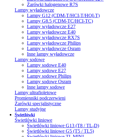
Żarówki halogenowe R7S
Lampy wyładowcze
Lampy G12 (CDM-T/HCI-T/HQI-T)
Lampy G8.5 (CDM-TC/HCI-TC)
Lampy wyładowcze E27
Lampy wyładowcze E40
Lampy wyładowcze RX7S
Lampy wyładowcze Philips
Lampy wyładowcze Osram
Inne lampy wyładowcze
Lampy sodowe
Lampy sodowe E40
Lampy sodowe E27
Lampy sodowe Philips
Lampy sodowe Osram
Inne lampy sodowe
Lampy ultrafioletowe
Promienniki podczerwieni
Żarówki specjalistyczne
Lampy studyjne
Świetlówki
Świetlówki liniowe
Świetlówki liniowe G13 (T8 / TL-D)
Świetlówki liniowe G5 (T5 / TL5)
Świetlówki liniowe TL MINI