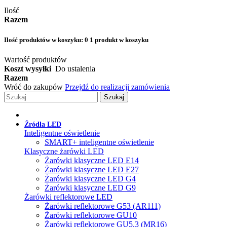
Ilość
Razem
Ilość produktów w koszyku:
0
1 produkt w koszyku
Wartość produktów
Koszt wysyłki
Do ustalenia
Razem
Wróć do zakupów
Przejdź do realizacji zamówienia
Szukaj
Źródła LED
Inteligentne oświetlenie
SMART+ inteligentne oświetlenie
Klasyczne żarówki LED
Żarówki klasyczne LED E14
Żarówki klasyczne LED E27
Żarówki klasyczne LED G4
Żarówki klasyczne LED G9
Żarówki reflektorowe LED
Żarówki reflektorowe G53 (AR111)
Żarówki reflektorowe GU10
Żarówki reflektorowe GU5.3 (MR16)