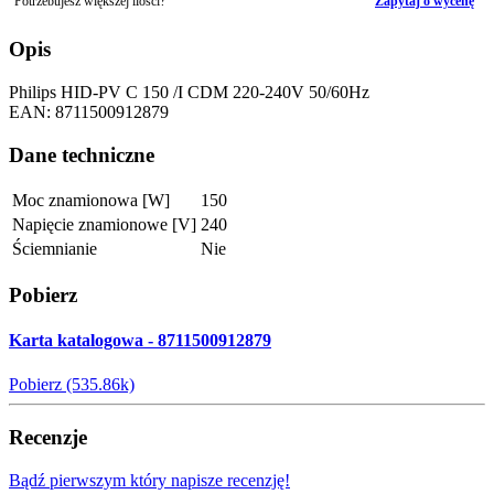
Potrzebujesz większej ilości?
Zapytaj o wycenę
Opis
Philips HID-PV C 150 /I CDM 220-240V 50/60Hz
EAN: 8711500912879
Dane techniczne
Moc znamionowa [W]
150
Napięcie znamionowe [V]
240
Ściemnianie
Nie
Pobierz
Karta katalogowa - 8711500912879
Pobierz (535.86k)
Recenzje
Bądź pierwszym który napisze recenzję!