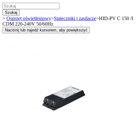
Szukaj
>
Osprzęt oświetleniowy
>
Stateczniki i zasilacze
>
HID-PV C 150 /I
CDM 220-240V 50/60Hz
Naciśnij lub najedź kursorem, aby powiększyć