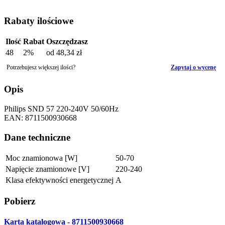
Rabaty ilościowe
Ilość
Rabat
Oszczędzasz
48
2%
od
48,34 zł
Potrzebujesz większej ilości?
Zapytaj o wycenę
Opis
Philips SND 57 220-240V 50/60Hz
EAN: 8711500930668
Dane techniczne
Moc znamionowa [W]
50-70
Napięcie znamionowe [V]
220-240
Klasa efektywności energetycznej
A
Pobierz
Karta katalogowa - 8711500930668