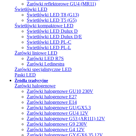
Żarówki reflektorowe GU4 (MR11)
Świetlówki LED
Świetlówki LED T8 (G13)
Świetlówki LED T5 (G5)
Świetlówki kompaktowe LED
Świetlówki LED Dulux D
Świetlówki LED Dulux D/E
Świetlówki LED PL-C
Świetlówki LED PL-L
Żarówki liniowe LED
Żarówki LED R7S
Żarówki Ledinestra
Żarówki specjalistyczne LED
Paski LED
Źródła tradycyjne
Żarówki halogenowe
Żarówki halogenowe GU10 230V
Żarówki halogenowe E27
Żarówki halogenowe E14
Żarówki halogenowe GU/GX5.3
Żarówki halogenowe GU4 12V
Żarówki halogenowe G53 (AR111) 12V
Żarówki halogenowe G9 230V
Żarówki halogenowe G4 12V
Żarówki halogenowe GY/GX6.35 12V