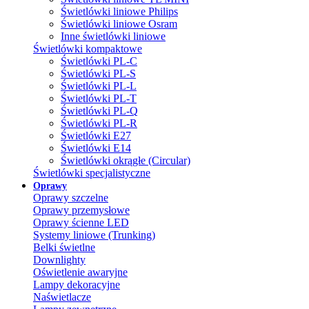
Świetlówki liniowe Philips
Świetlówki liniowe Osram
Inne świetlówki liniowe
Świetlówki kompaktowe
Świetlówki PL-C
Świetlówki PL-S
Świetlówki PL-L
Świetlówki PL-T
Świetlówki PL-Q
Świetlówki PL-R
Świetlówki E27
Świetlówki E14
Świetlówki okrągłe (Circular)
Świetlówki specjalistyczne
Oprawy
Oprawy szczelne
Oprawy przemysłowe
Oprawy ścienne LED
Systemy liniowe (Trunking)
Belki świetlne
Downlighty
Oświetlenie awaryjne
Lampy dekoracyjne
Naświetlacze