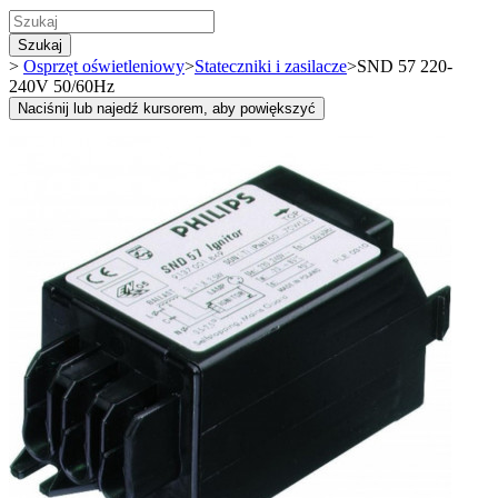
Szukaj
>
Osprzęt oświetleniowy
>
Stateczniki i zasilacze
>
SND 57 220-
240V 50/60Hz
Naciśnij lub najedź kursorem, aby powiększyć