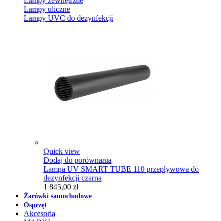
Lampy zewnętrzne
Lampy uliczne
Lampy UVC do dezynfekcji
Quick view
Dodaj do porównania
Lampa UV SMART TUBE 110 przepływowa do
dezynfekcji czarna
1 845,00 zł
Żarówki samochodowe
Osprzęt
Akcesoria