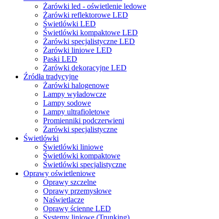
Żarówki led - oświetlenie ledowe
Żarówki reflektorowe LED
Świetlówki LED
Świetlówki kompaktowe LED
Żarówki specjalistyczne LED
Żarówki liniowe LED
Paski LED
Żarówki dekoracyjne LED
Źródła tradycyjne
Żarówki halogenowe
Lampy wyładowcze
Lampy sodowe
Lampy ultrafioletowe
Promienniki podczerwieni
Żarówki specjalistyczne
Świetlówki
Świetlówki liniowe
Świetlówki kompaktowe
Świetlówki specjalistyczne
Oprawy oświetleniowe
Oprawy szczelne
Oprawy przemysłowe
Naświetlacze
Oprawy ścienne LED
Systemy liniowe (Trunking)