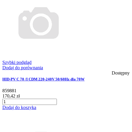
Szybki podgląd
Dodaj do porównania
Dostępny
HID-PV C 70 /I CDM 220-240V 50/60Hz dla 70W
859881
170,42 zł
Dodaj do koszyka