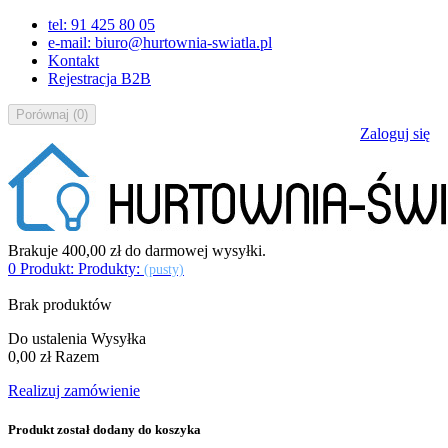
tel: 91 425 80 05
e-mail: biuro@hurtownia-swiatla.pl
Kontakt
Rejestracja B2B
Porównaj
(
0
)
Zaloguj się
Brakuje
400,00 zł
do darmowej wysyłki.
0
Produkt:
Produkty:
(pusty)
Brak produktów
Do ustalenia
Wysyłka
0,00 zł
Razem
Realizuj zamówienie
Produkt został dodany do koszyka