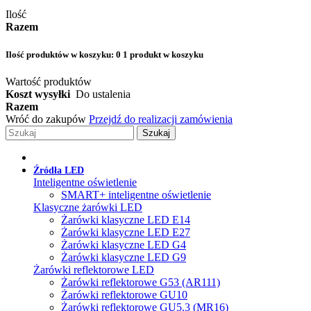
Ilość
Razem
Ilość produktów w koszyku:
0
1 produkt w koszyku
Wartość produktów
Koszt wysyłki
Do ustalenia
Razem
Wróć do zakupów
Przejdź do realizacji zamówienia
Szukaj
Źródła LED
Inteligentne oświetlenie
SMART+ inteligentne oświetlenie
Klasyczne żarówki LED
Żarówki klasyczne LED E14
Żarówki klasyczne LED E27
Żarówki klasyczne LED G4
Żarówki klasyczne LED G9
Żarówki reflektorowe LED
Żarówki reflektorowe G53 (AR111)
Żarówki reflektorowe GU10
Żarówki reflektorowe GU5.3 (MR16)