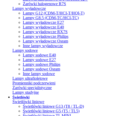
Żarówki halogenowe R7S
Lampy wyładowcze
Lampy G12 (CDM-T/HCI-T/HQI-T)
Lampy G8.5 (CDM-TC/HCI-TC)
Lampy wyładowcze E27
Lampy wyładowcze E40
Lampy wyładowcze RX7S
Lampy wyładowcze Philips
Lampy wyładowcze Osram
Inne lampy wyładowcze
Lampy sodowe
Lampy sodowe E40
Lampy sodowe E27
Lampy sodowe Philips
Lampy sodowe Osram
Inne lampy sodowe
Lampy ultrafioletowe
Promienniki podczerwieni
Żarówki specjalistyczne
Lampy studyjne
Świetlówki
Świetlówki liniowe
Świetlówki liniowe G13 (T8 / TL-D)
Świetlówki liniowe G5 (T5 / TL5)
Świetlówki liniowe TL MINI