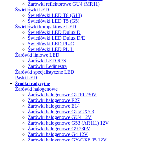
Żarówki reflektorowe GU4 (MR11)
Świetlówki LED
Świetlówki LED T8 (G13)
Świetlówki LED T5 (G5)
Świetlówki kompaktowe LED
Świetlówki LED Dulux D
Świetlówki LED Dulux D/E
Świetlówki LED PL-C
Świetlówki LED PL-L
Żarówki liniowe LED
Żarówki LED R7S
Żarówki Ledinestra
Żarówki specjalistyczne LED
Paski LED
Źródła tradycyjne
Żarówki halogenowe
Żarówki halogenowe GU10 230V
Żarówki halogenowe E27
Żarówki halogenowe E14
Żarówki halogenowe GU/GX5.3
Żarówki halogenowe GU4 12V
Żarówki halogenowe G53 (AR111) 12V
Żarówki halogenowe G9 230V
Żarówki halogenowe G4 12V
Żarówki halogenowe GY/GX6.35 12V