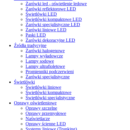
Żarówki led - oświetlenie ledowe
Żarówki reflektorowe LED
Świetlówki LED
Świetlówki kompaktowe LED
Żarówki specjalistyczne LED
Żarówki liniowe LED
Paski LED
Żarówki dekoracyjne LED
Źródła tradycyjne
Żarówki halogenowe
Lampy wyładowcze
Lampy sodowe
Lampy ultrafioletowe
Promienniki podczerwieni
Żarówki specjalistyczne
Świetlówki
Świetlówki liniowe
Świetlówki kompaktowe
Świetlówki specjalistyczne
Oprawy oświetleniowe
Oprawy szczelne
Oprawy przemysłowe
Naświetlacze
Oprawy ścienne LED
Systemy liniowe (Trunking)