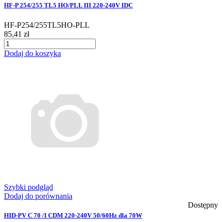
HF-P 254/255 TL5 HO/PLL III 220-240V IDC
HF-P254/255TL5HO-PLL
85,41 zł
Dodaj do koszyka
Szybki podgląd
Dodaj do porównania
Dostępny
HID-PV C 70 /I CDM 220-240V 50/60Hz dla 70W