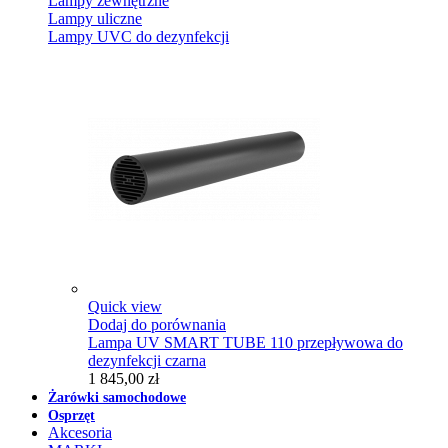
Lampy zewnętrzne
Lampy uliczne
Lampy UVC do dezynfekcji
Quick view
Dodaj do porównania
Lampa UV SMART TUBE 110 przepływowa do
dezynfekcji czarna
1 845,00 zł
Żarówki samochodowe
Osprzęt
Akcesoria