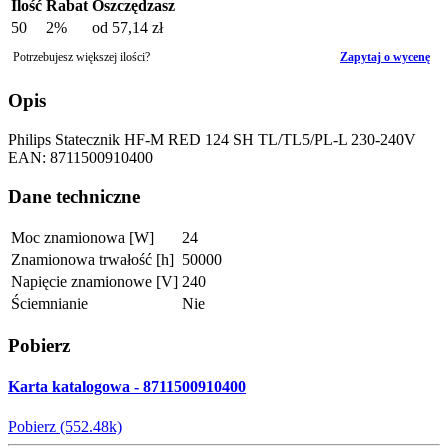
Ilość
Rabat
Oszczędzasz
50
2%
od
57,14 zł
Potrzebujesz większej ilości?
Zapytaj o wycenę
Opis
Philips Statecznik HF-M RED 124 SH TL/TL5/PL-L 230-240V
EAN: 8711500910400
Dane techniczne
Moc znamionowa [W]
24
Znamionowa trwałość [h]
50000
Napięcie znamionowe [V]
240
Ściemnianie
Nie
Pobierz
Karta katalogowa - 8711500910400
Pobierz (552.48k)