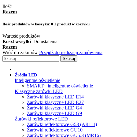
Ilość
Razem
Ilość produktów w koszyku:
0
1 produkt w koszyku
Wartość produktów
Koszt wysyłki
Do ustalenia
Razem
Wróć do zakupów
Przejdź do realizacji zamówienia
Szukaj
Źródła LED
Inteligentne oświetlenie
SMART+ inteligentne oświetlenie
Klasyczne żarówki LED
Żarówki klasyczne LED E14
Żarówki klasyczne LED E27
Żarówki klasyczne LED G4
Żarówki klasyczne LED G9
Żarówki reflektorowe LED
Żarówki reflektorowe G53 (AR111)
Żarówki reflektorowe GU10
Żarówki reflektorowe GU5.3 (MR16)