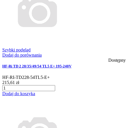
Szybki podgląd
Dodaj do porównania
Dostępny
HF-Ri TD 2 28/35/49/54 TL5 E+ 195-240V
HF-RI-TD228-54TL5-E+
215,61 zł
Dodaj do koszyka