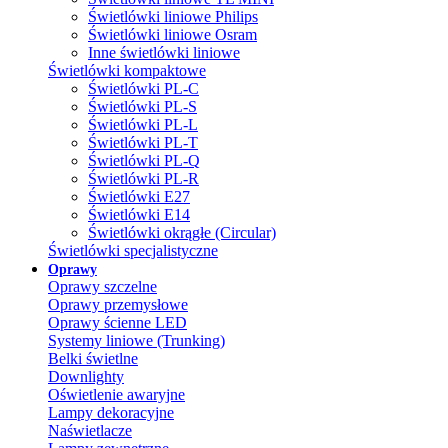
Świetlówki liniowe Philips
Świetlówki liniowe Osram
Inne świetlówki liniowe
Świetlówki kompaktowe
Świetlówki PL-C
Świetlówki PL-S
Świetlówki PL-L
Świetlówki PL-T
Świetlówki PL-Q
Świetlówki PL-R
Świetlówki E27
Świetlówki E14
Świetlówki okrągłe (Circular)
Świetlówki specjalistyczne
Oprawy
Oprawy szczelne
Oprawy przemysłowe
Oprawy ścienne LED
Systemy liniowe (Trunking)
Belki świetlne
Downlighty
Oświetlenie awaryjne
Lampy dekoracyjne
Naświetlacze