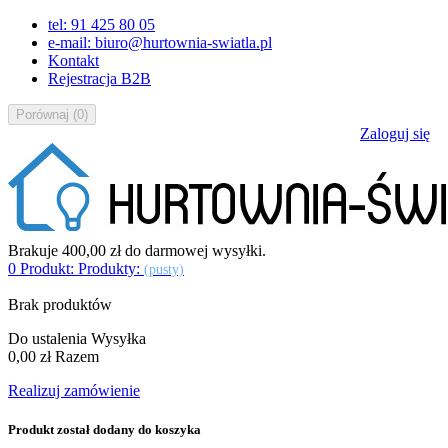
tel: 91 425 80 05
e-mail: biuro@hurtownia-swiatla.pl
Kontakt
Rejestracja B2B
Porównaj
(
0
)
Zaloguj się
Brakuje
400,00 zł
do darmowej wysyłki.
0
Produkt:
Produkty:
(pusty)
Brak produktów
Do ustalenia
Wysyłka
0,00 zł
Razem
Realizuj zamówienie
Produkt został dodany do koszyka