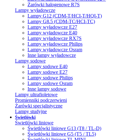
Żarówki halogenowe R7S
Lampy wyładowcze
Lampy G12 (CDM-T/HCI-T/HQI-T)
Lampy G8.5 (CDM-TC/HCI-TC)
Lampy wyładowcze E27
Lampy wyładowcze E40
Lampy wyładowcze RX7S
Lampy wyładowcze Philips
Lampy wyładowcze Osram
Inne lampy wyładowcze
Lampy sodowe
Lampy sodowe E40
Lampy sodowe E27
Lampy sodowe Philips
Lampy sodowe Osram
Inne lampy sodowe
Lampy ultrafioletowe
Promienniki podczerwieni
Żarówki specjalistyczne
Lampy studyjne
Świetlówki
Świetlówki liniowe
Świetlówki liniowe G13 (T8 / TL-D)
Świetlówki liniowe G5 (T5 / TL5)
Świetlówki liniowe TL MINI