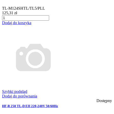
TL-M124SHTL/TL5/PLL
125,31 zł
Dodaj do koszyka
Szybki podgląd
Dodaj do porównania
Dostępny
HF-R 258 TL-D EII 220-240V 50/60Hz