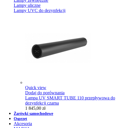
Lampy zewnętrzne
Lampy uliczne
Lampy UVC do dezynfekcji
Quick view
Dodaj do porównania
Lampa UV SMART TUBE 110 przepływowa do
dezynfekcji czarna
1 845,00 zł
Żarówki samochodowe
Osprzęt
Akcesoria