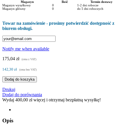
Magazyn
Ilość
Termin dostawy
Magazyn wysyłkowy
0
1-2 dni robocze
Magazyn główny
0
do 5 dni roboczych
Towar na zamówienie - prosimy potwierdzić dostępność z
biurem obsługi.
Notify me when available
175,04 zł
(cena z VAT)
142,30 zł
(cena bez VAT)
Dodaj do koszyka
Drukuj
Dodaj do porównania
Wydaj
400,00 zł
więcej i otrzymaj bezpłatną wysyłkę!
Opis