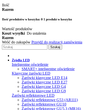
Ilość
Razem
Ilość produktów w koszyku:
0
1 produkt w koszyku
Wartość produktów
Koszt wysyłki
Do ustalenia
Razem
Wróć do zakupów
Przejdź do realizacji zamówienia
Szukaj
Źródła LED
Inteligentne oświetlenie
SMART+ inteligentne oświetlenie
Klasyczne żarówki LED
Żarówki klasyczne LED E14
Żarówki klasyczne LED E27
Żarówki klasyczne LED G4
Żarówki klasyczne LED G9
Żarówki reflektorowe LED
Żarówki reflektorowe G53 (AR111)
Żarówki reflektorowe GU10
Żarówki reflektorowe GU5.3 (MR16)