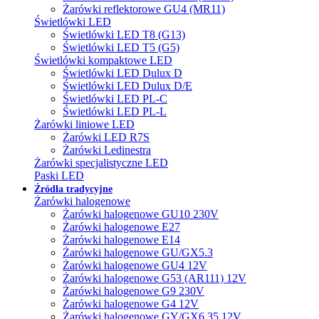
Żarówki reflektorowe GU4 (MR11)
Świetlówki LED
Świetlówki LED T8 (G13)
Świetlówki LED T5 (G5)
Świetlówki kompaktowe LED
Świetlówki LED Dulux D
Świetlówki LED Dulux D/E
Świetlówki LED PL-C
Świetlówki LED PL-L
Żarówki liniowe LED
Żarówki LED R7S
Żarówki Ledinestra
Żarówki specjalistyczne LED
Paski LED
Źródła tradycyjne
Żarówki halogenowe
Żarówki halogenowe GU10 230V
Żarówki halogenowe E27
Żarówki halogenowe E14
Żarówki halogenowe GU/GX5.3
Żarówki halogenowe GU4 12V
Żarówki halogenowe G53 (AR111) 12V
Żarówki halogenowe G9 230V
Żarówki halogenowe G4 12V
Żarówki halogenowe GY/GX6.35 12V