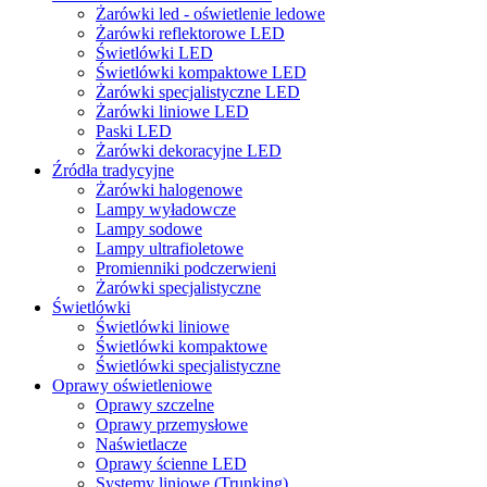
Żarówki led - oświetlenie ledowe
Żarówki reflektorowe LED
Świetlówki LED
Świetlówki kompaktowe LED
Żarówki specjalistyczne LED
Żarówki liniowe LED
Paski LED
Żarówki dekoracyjne LED
Źródła tradycyjne
Żarówki halogenowe
Lampy wyładowcze
Lampy sodowe
Lampy ultrafioletowe
Promienniki podczerwieni
Żarówki specjalistyczne
Świetlówki
Świetlówki liniowe
Świetlówki kompaktowe
Świetlówki specjalistyczne
Oprawy oświetleniowe
Oprawy szczelne
Oprawy przemysłowe
Naświetlacze
Oprawy ścienne LED
Systemy liniowe (Trunking)