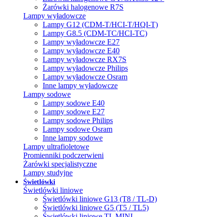
Żarówki halogenowe R7S
Lampy wyładowcze
Lampy G12 (CDM-T/HCI-T/HQI-T)
Lampy G8.5 (CDM-TC/HCI-TC)
Lampy wyładowcze E27
Lampy wyładowcze E40
Lampy wyładowcze RX7S
Lampy wyładowcze Philips
Lampy wyładowcze Osram
Inne lampy wyładowcze
Lampy sodowe
Lampy sodowe E40
Lampy sodowe E27
Lampy sodowe Philips
Lampy sodowe Osram
Inne lampy sodowe
Lampy ultrafioletowe
Promienniki podczerwieni
Żarówki specjalistyczne
Lampy studyjne
Świetlówki
Świetlówki liniowe
Świetlówki liniowe G13 (T8 / TL-D)
Świetlówki liniowe G5 (T5 / TL5)
Świetlówki liniowe TL MINI