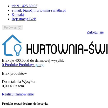
tel: 91 425 80 05
e-mail: biuro@hurtownia-swiatla.pl
Kontakt
Rejestracja B2B
Porównaj
(
0
)
Zaloguj się
Brakuje
400,00 zł
do darmowej wysyłki.
0
Produkt:
Produkty:
(pusty)
Brak produktów
Do ustalenia
Wysyłka
0,00 zł
Razem
Realizuj zamówienie
Produkt został dodany do koszyka