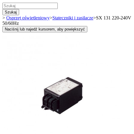
Szukaj
>
Osprzęt oświetleniowy
>
Stateczniki i zasilacze
>
SX 131 220-240V
50/60Hz
Naciśnij lub najedź kursorem, aby powiększyć