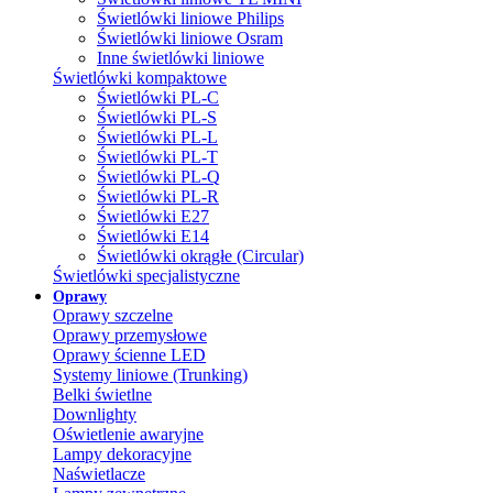
Świetlówki liniowe Philips
Świetlówki liniowe Osram
Inne świetlówki liniowe
Świetlówki kompaktowe
Świetlówki PL-C
Świetlówki PL-S
Świetlówki PL-L
Świetlówki PL-T
Świetlówki PL-Q
Świetlówki PL-R
Świetlówki E27
Świetlówki E14
Świetlówki okrągłe (Circular)
Świetlówki specjalistyczne
Oprawy
Oprawy szczelne
Oprawy przemysłowe
Oprawy ścienne LED
Systemy liniowe (Trunking)
Belki świetlne
Downlighty
Oświetlenie awaryjne
Lampy dekoracyjne
Naświetlacze