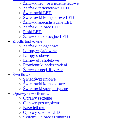
Żarówki led - oświetlenie ledowe
Żarówki reflektorowe LED
Świetlówki LED
Świetlówki kompaktowe LED
Żarówki specjalistyczne LED
Żarówki liniowe LED
Paski LED
Żarówki dekoracyjne LED
Źródła tradycyjne
Żarówki halogenowe
Lampy wyładowcze
Lampy sodowe
Lampy ultrafioletowe
Promienniki podczerwieni
Żarówki specjalistyczne
Świetlówki
Świetlówki liniowe
Świetlówki kompaktowe
Świetlówki specjalistyczne
Oprawy oświetleniowe
Oprawy szczelne
Oprawy przemysłowe
Naświetlacze
Oprawy ścienne LED
Systemy liniowe (Trunking)