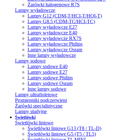
Żarówki halogenowe R7S
Lampy wyładowcze
Lampy G12 (CDM-T/HCI-T/HQI-T)
Lampy G8.5 (CDM-TC/HCI-TC)
Lampy wyładowcze E27
Lampy wyładowcze E40
Lampy wyładowcze RX7S
Lampy wyładowcze Philips
Lampy wyładowcze Osram
Inne lampy wyładowcze
Lampy sodowe
Lampy sodowe E40
Lampy sodowe E27
Lampy sodowe Philips
Lampy sodowe Osram
Inne lampy sodowe
Lampy ultrafioletowe
Promienniki podczerwieni
Żarówki specjalistyczne
Lampy studyjne
Świetlówki
Świetlówki liniowe
Świetlówki liniowe G13 (T8 / TL-D)
Świetlówki liniowe G5 (T5 / TL5)
Świetlówki liniowe TL MINI