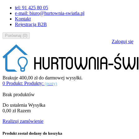
tel: 91 425 80 05
e-mail: biuro@hurtownia-swiatla.pl
Kontakt
Rejestracja B2B
Porównaj
(
0
)
Zaloguj się
Brakuje
400,00 zł
do darmowej wysyłki.
0
Produkt:
Produkty:
(pusty)
Brak produktów
Do ustalenia
Wysyłka
0,00 zł
Razem
Realizuj zamówienie
Produkt został dodany do koszyka