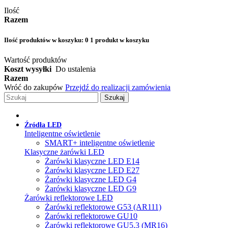
Ilość
Razem
Ilość produktów w koszyku:
0
1 produkt w koszyku
Wartość produktów
Koszt wysyłki
Do ustalenia
Razem
Wróć do zakupów
Przejdź do realizacji zamówienia
Szukaj
Źródła LED
Inteligentne oświetlenie
SMART+ inteligentne oświetlenie
Klasyczne żarówki LED
Żarówki klasyczne LED E14
Żarówki klasyczne LED E27
Żarówki klasyczne LED G4
Żarówki klasyczne LED G9
Żarówki reflektorowe LED
Żarówki reflektorowe G53 (AR111)
Żarówki reflektorowe GU10
Żarówki reflektorowe GU5.3 (MR16)