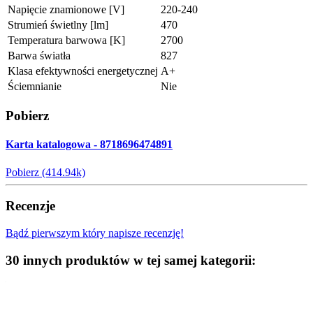
Napięcie znamionowe [V]
220-240
Strumień świetlny [lm]
470
Temperatura barwowa [K]
2700
Barwa światła
827
Klasa efektywności energetycznej
A+
Ściemnianie
Nie
Pobierz
Karta katalogowa - 8718696474891
Pobierz (414.94k)
Recenzje
Bądź pierwszym który napisze recenzję!
30 innych produktów w tej samej kategorii: