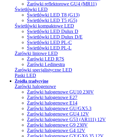
Żarówki reflektorowe GU4 (MR11)
Świetlówki LED
Świetlówki LED T8 (G13)
Świetlówki LED T5 (G5)
Świetlówki kompaktowe LED
Świetlówki LED Dulux D
Świetlówki LED Dulux D/E
Świetlówki LED PL-C
Świetlówki LED PL-L
Żarówki liniowe LED
Żarówki LED R7S
Żarówki Ledinestra
Żarówki specjalistyczne LED
Paski LED
Źródła tradycyjne
Żarówki halogenowe
Żarówki halogenowe GU10 230V
Żarówki halogenowe E27
Żarówki halogenowe E14
Żarówki halogenowe GU/GX5.3
Żarówki halogenowe GU4 12V
Żarówki halogenowe G53 (AR111) 12V
Żarówki halogenowe G9 230V
Żarówki halogenowe G4 12V
Żarówki halogenowe GY/GX6.35 12V