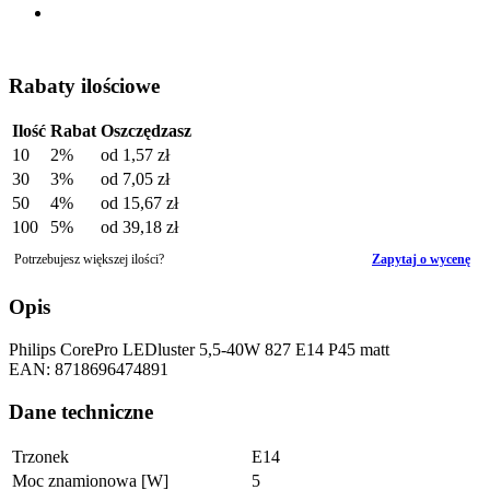
Rabaty ilościowe
Ilość
Rabat
Oszczędzasz
10
2%
od
1,57 zł
30
3%
od
7,05 zł
50
4%
od
15,67 zł
100
5%
od
39,18 zł
Potrzebujesz większej ilości?
Zapytaj o wycenę
Opis
Philips CorePro LEDluster 5,5-40W 827 E14 P45 matt
EAN: 8718696474891
Dane techniczne
Trzonek
E14
Moc znamionowa [W]
5