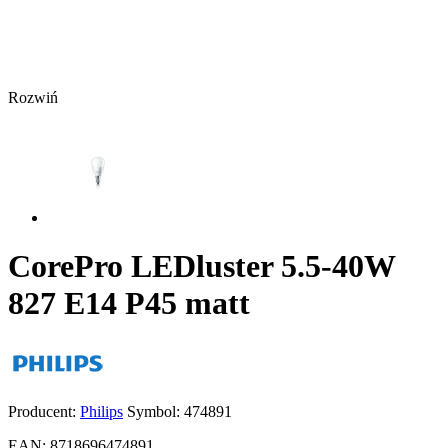
Rozwiń
CorePro LEDluster 5.5-40W
827 E14 P45 matt
Producent:
Philips
Symbol:
474891
EAN:
8718696474891