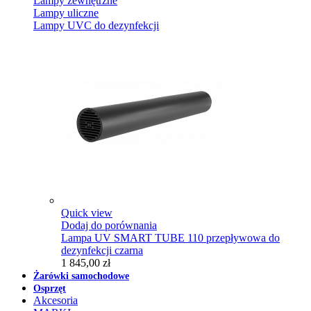
Lampy zewnętrzne
Lampy uliczne
Lampy UVC do dezynfekcji
Quick view
Dodaj do porównania
Lampa UV SMART TUBE 110 przepływowa do
dezynfekcji czarna
1 845,00 zł
Żarówki samochodowe
Osprzęt
Akcesoria