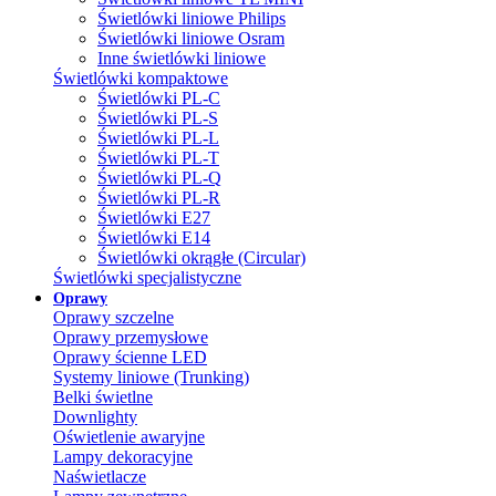
Świetlówki liniowe Philips
Świetlówki liniowe Osram
Inne świetlówki liniowe
Świetlówki kompaktowe
Świetlówki PL-C
Świetlówki PL-S
Świetlówki PL-L
Świetlówki PL-T
Świetlówki PL-Q
Świetlówki PL-R
Świetlówki E27
Świetlówki E14
Świetlówki okrągłe (Circular)
Świetlówki specjalistyczne
Oprawy
Oprawy szczelne
Oprawy przemysłowe
Oprawy ścienne LED
Systemy liniowe (Trunking)
Belki świetlne
Downlighty
Oświetlenie awaryjne
Lampy dekoracyjne
Naświetlacze