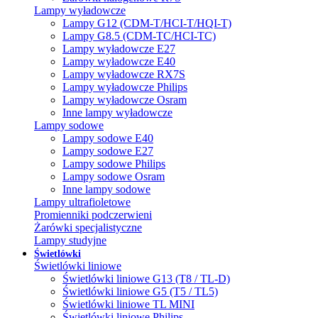
Lampy wyładowcze
Lampy G12 (CDM-T/HCI-T/HQI-T)
Lampy G8.5 (CDM-TC/HCI-TC)
Lampy wyładowcze E27
Lampy wyładowcze E40
Lampy wyładowcze RX7S
Lampy wyładowcze Philips
Lampy wyładowcze Osram
Inne lampy wyładowcze
Lampy sodowe
Lampy sodowe E40
Lampy sodowe E27
Lampy sodowe Philips
Lampy sodowe Osram
Inne lampy sodowe
Lampy ultrafioletowe
Promienniki podczerwieni
Żarówki specjalistyczne
Lampy studyjne
Świetlówki
Świetlówki liniowe
Świetlówki liniowe G13 (T8 / TL-D)
Świetlówki liniowe G5 (T5 / TL5)
Świetlówki liniowe TL MINI
Świetlówki liniowe Philips