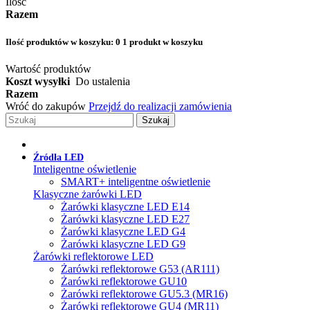
Ilość
Razem
Ilość produktów w koszyku:
0
1 produkt w koszyku
Wartość produktów
Koszt wysyłki
Do ustalenia
Razem
Wróć do zakupów
Przejdź do realizacji zamówienia
Szukaj
Źródła LED
Inteligentne oświetlenie
SMART+ inteligentne oświetlenie
Klasyczne żarówki LED
Żarówki klasyczne LED E14
Żarówki klasyczne LED E27
Żarówki klasyczne LED G4
Żarówki klasyczne LED G9
Żarówki reflektorowe LED
Żarówki reflektorowe G53 (AR111)
Żarówki reflektorowe GU10
Żarówki reflektorowe GU5.3 (MR16)
Żarówki reflektorowe GU4 (MR11)