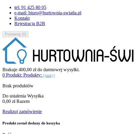
tel: 91 425 80 05
e-mail: biuro@hurtownia-swiatla.pl
Kontakt
Rejestracja B2B
Porównaj
(
0
)
Brakuje
400,00 zł
do darmowej wysyłki.
0
Produkt:
Produkty:
(pusty)
Brak produktów
Do ustalenia
Wysyłka
0,00 zł
Razem
Realizuj zamówienie
Produkt został dodany do koszyka