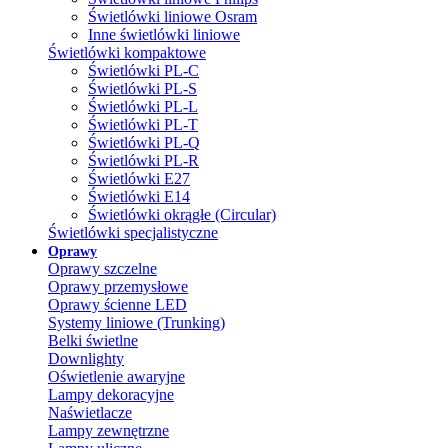
Świetlówki liniowe Osram
Inne świetlówki liniowe
Świetlówki kompaktowe
Świetlówki PL-C
Świetlówki PL-S
Świetlówki PL-L
Świetlówki PL-T
Świetlówki PL-Q
Świetlówki PL-R
Świetlówki E27
Świetlówki E14
Świetlówki okrągłe (Circular)
Świetlówki specjalistyczne
Oprawy
Oprawy szczelne
Oprawy przemysłowe
Oprawy ścienne LED
Systemy liniowe (Trunking)
Belki świetlne
Downlighty
Oświetlenie awaryjne
Lampy dekoracyjne
Naświetlacze
Lampy zewnętrzne