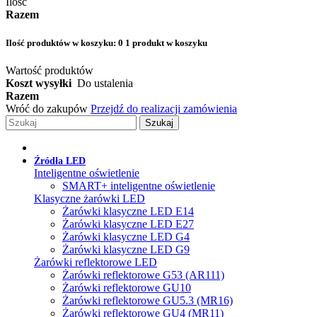
Ilość
Razem
Ilość produktów w koszyku:
0
1 produkt w koszyku
Wartość produktów
Koszt wysyłki
Do ustalenia
Razem
Wróć do zakupów
Przejdź do realizacji zamówienia
Szukaj
Źródła LED
Inteligentne oświetlenie
SMART+ inteligentne oświetlenie
Klasyczne żarówki LED
Żarówki klasyczne LED E14
Żarówki klasyczne LED E27
Żarówki klasyczne LED G4
Żarówki klasyczne LED G9
Żarówki reflektorowe LED
Żarówki reflektorowe G53 (AR111)
Żarówki reflektorowe GU10
Żarówki reflektorowe GU5.3 (MR16)
Żarówki reflektorowe GU4 (MR11)