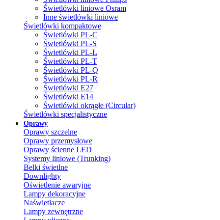
Świetlówki liniowe Osram
Inne świetlówki liniowe
Świetlówki kompaktowe
Świetlówki PL-C
Świetlówki PL-S
Świetlówki PL-L
Świetlówki PL-T
Świetlówki PL-Q
Świetlówki PL-R
Świetlówki E27
Świetlówki E14
Świetlówki okrągłe (Circular)
Świetlówki specjalistyczne
Oprawy
Oprawy szczelne
Oprawy przemysłowe
Oprawy ścienne LED
Systemy liniowe (Trunking)
Belki świetlne
Downlighty
Oświetlenie awaryjne
Lampy dekoracyjne
Naświetlacze
Lampy zewnętrzne