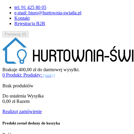
tel: 91 425 80 05
e-mail: biuro@hurtownia-swiatla.pl
Kontakt
Rejestracja B2B
Porównaj
(
0
)
Brakuje
400,00 zł
do darmowej wysyłki.
0
Produkt:
Produkty:
(pusty)
Brak produktów
Do ustalenia
Wysyłka
0,00 zł
Razem
Realizuj zamówienie
Produkt został dodany do koszyka