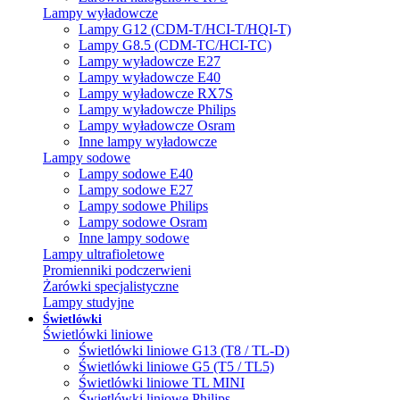
Lampy wyładowcze
Lampy G12 (CDM-T/HCI-T/HQI-T)
Lampy G8.5 (CDM-TC/HCI-TC)
Lampy wyładowcze E27
Lampy wyładowcze E40
Lampy wyładowcze RX7S
Lampy wyładowcze Philips
Lampy wyładowcze Osram
Inne lampy wyładowcze
Lampy sodowe
Lampy sodowe E40
Lampy sodowe E27
Lampy sodowe Philips
Lampy sodowe Osram
Inne lampy sodowe
Lampy ultrafioletowe
Promienniki podczerwieni
Żarówki specjalistyczne
Lampy studyjne
Świetlówki
Świetlówki liniowe
Świetlówki liniowe G13 (T8 / TL-D)
Świetlówki liniowe G5 (T5 / TL5)
Świetlówki liniowe TL MINI
Świetlówki liniowe Philips