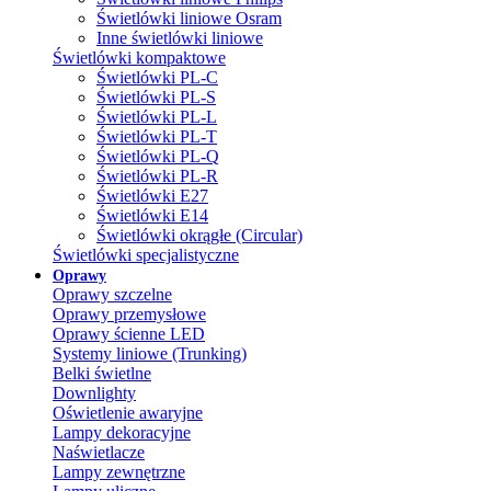
Świetlówki liniowe Osram
Inne świetlówki liniowe
Świetlówki kompaktowe
Świetlówki PL-C
Świetlówki PL-S
Świetlówki PL-L
Świetlówki PL-T
Świetlówki PL-Q
Świetlówki PL-R
Świetlówki E27
Świetlówki E14
Świetlówki okrągłe (Circular)
Świetlówki specjalistyczne
Oprawy
Oprawy szczelne
Oprawy przemysłowe
Oprawy ścienne LED
Systemy liniowe (Trunking)
Belki świetlne
Downlighty
Oświetlenie awaryjne
Lampy dekoracyjne
Naświetlacze
Lampy zewnętrzne