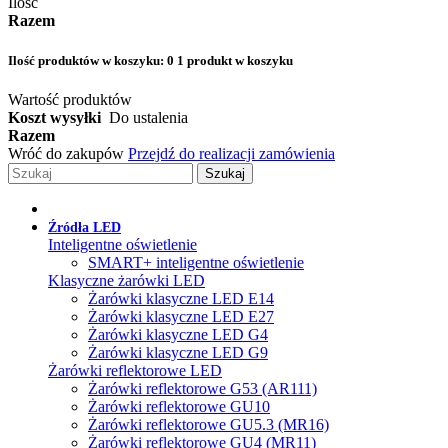
Ilość
Razem
Ilość produktów w koszyku:
0
1 produkt w koszyku
Wartość produktów
Koszt wysyłki
Do ustalenia
Razem
Wróć do zakupów
Przejdź do realizacji zamówienia
Szukaj
Źródła LED
Inteligentne oświetlenie
SMART+ inteligentne oświetlenie
Klasyczne żarówki LED
Żarówki klasyczne LED E14
Żarówki klasyczne LED E27
Żarówki klasyczne LED G4
Żarówki klasyczne LED G9
Żarówki reflektorowe LED
Żarówki reflektorowe G53 (AR111)
Żarówki reflektorowe GU10
Żarówki reflektorowe GU5.3 (MR16)
Żarówki reflektorowe GU4 (MR11)