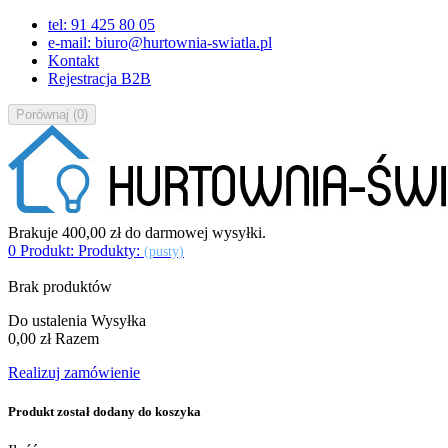
tel: 91 425 80 05
e-mail: biuro@hurtownia-swiatla.pl
Kontakt
Rejestracja B2B
Porównaj
(
0
)
Brakuje
400,00 zł
do darmowej wysyłki.
0
Produkt:
Produkty:
(pusty)
Brak produktów
Do ustalenia
Wysyłka
0,00 zł
Razem
Realizuj zamówienie
Produkt został dodany do koszyka