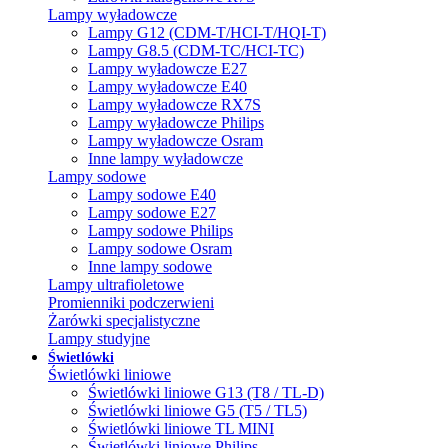
Lampy wyładowcze
Lampy G12 (CDM-T/HCI-T/HQI-T)
Lampy G8.5 (CDM-TC/HCI-TC)
Lampy wyładowcze E27
Lampy wyładowcze E40
Lampy wyładowcze RX7S
Lampy wyładowcze Philips
Lampy wyładowcze Osram
Inne lampy wyładowcze
Lampy sodowe
Lampy sodowe E40
Lampy sodowe E27
Lampy sodowe Philips
Lampy sodowe Osram
Inne lampy sodowe
Lampy ultrafioletowe
Promienniki podczerwieni
Żarówki specjalistyczne
Lampy studyjne
Świetlówki
Świetlówki liniowe
Świetlówki liniowe G13 (T8 / TL-D)
Świetlówki liniowe G5 (T5 / TL5)
Świetlówki liniowe TL MINI
Świetlówki liniowe Philips