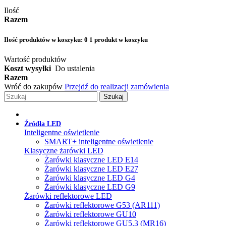
Ilość
Razem
Ilość produktów w koszyku:
0
1 produkt w koszyku
Wartość produktów
Koszt wysyłki
Do ustalenia
Razem
Wróć do zakupów
Przejdź do realizacji zamówienia
Szukaj
Źródła LED
Inteligentne oświetlenie
SMART+ inteligentne oświetlenie
Klasyczne żarówki LED
Żarówki klasyczne LED E14
Żarówki klasyczne LED E27
Żarówki klasyczne LED G4
Żarówki klasyczne LED G9
Żarówki reflektorowe LED
Żarówki reflektorowe G53 (AR111)
Żarówki reflektorowe GU10
Żarówki reflektorowe GU5.3 (MR16)