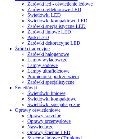
Żarówki led - oświetlenie ledowe
Żarówki reflektorowe LED
Świetlówki LED
Świetlówki kompaktowe LED
Żarówki specjalistyczne LED
Żarówki liniowe LED
Paski LED
Żarówki dekoracyjne LED
Źródła tradycyjne
Żarówki halogenowe
Lampy wyładowcze
Lampy sodowe
Lampy ultrafioletowe
Promienniki podczerwieni
Żarówki specjalistyczne
Świetlówki
Świetlówki liniowe
Świetlówki kompaktowe
Świetlówki specjalistyczne
Oprawy oświetleniowe
Oprawy szczelne
Oprawy przemysłowe
Naświetlacze
Oprawy ścienne LED
Systemy liniowe (Trunking)