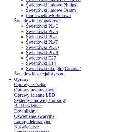
Świetlówki liniowe Philips
Świetlówki liniowe Osram
Inne świetlówki liniowe
Świetlówki kompaktowe
Świetlówki PL-C
Świetlówki PL-S
Świetlówki PL-L
Świetlówki PL-T
Świetlówki PL-Q
Świetlówki PL-R
Świetlówki E27
Świetlówki E14
Świetlówki okrągłe (Circular)
Świetlówki specjalistyczne
Oprawy
Oprawy szczelne
Oprawy przemysłowe
Oprawy ścienne LED
Systemy liniowe (Trunking)
Belki świetlne
Downlighty
Oświetlenie awaryjne
Lampy dekoracyjne
Naświetlacze