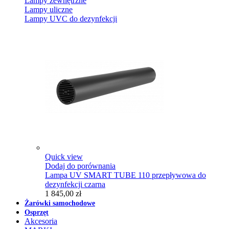
Lampy zewnętrzne
Lampy uliczne
Lampy UVC do dezynfekcji
Quick view
Dodaj do porównania
Lampa UV SMART TUBE 110 przepływowa do
dezynfekcji czarna
1 845,00 zł
Żarówki samochodowe
Osprzęt
Akcesoria