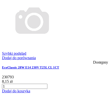
Szybki podgląd
Dodaj do porównania
Dostępny
EcoClassic 28W E14 230V T25L CL 1CT
230793
8,15 zł
Dodaj do koszyka