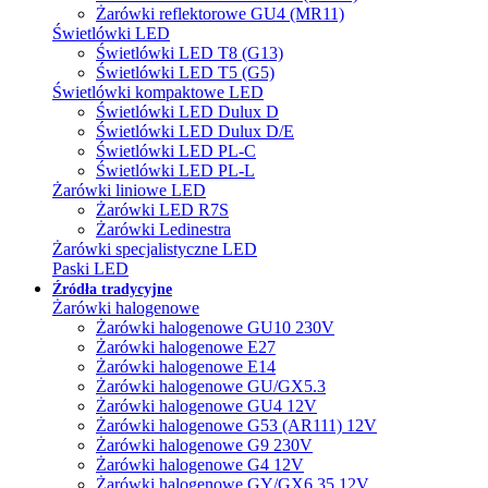
Żarówki reflektorowe GU4 (MR11)
Świetlówki LED
Świetlówki LED T8 (G13)
Świetlówki LED T5 (G5)
Świetlówki kompaktowe LED
Świetlówki LED Dulux D
Świetlówki LED Dulux D/E
Świetlówki LED PL-C
Świetlówki LED PL-L
Żarówki liniowe LED
Żarówki LED R7S
Żarówki Ledinestra
Żarówki specjalistyczne LED
Paski LED
Źródła tradycyjne
Żarówki halogenowe
Żarówki halogenowe GU10 230V
Żarówki halogenowe E27
Żarówki halogenowe E14
Żarówki halogenowe GU/GX5.3
Żarówki halogenowe GU4 12V
Żarówki halogenowe G53 (AR111) 12V
Żarówki halogenowe G9 230V
Żarówki halogenowe G4 12V
Żarówki halogenowe GY/GX6.35 12V