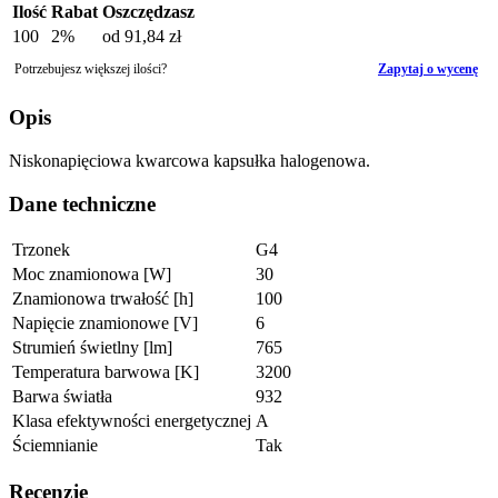
Ilość
Rabat
Oszczędzasz
100
2%
od
91,84 zł
Potrzebujesz większej ilości?
Zapytaj o wycenę
Opis
Niskonapięciowa kwarcowa kapsułka halogenowa.
Dane techniczne
Trzonek
G4
Moc znamionowa [W]
30
Znamionowa trwałość [h]
100
Napięcie znamionowe [V]
6
Strumień świetlny [lm]
765
Temperatura barwowa [K]
3200
Barwa światła
932
Klasa efektywności energetycznej
A
Ściemnianie
Tak
Recenzje