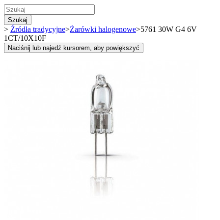
Szukaj
>
Źródła tradycyjne
>
Żarówki halogenowe
>
5761 30W G4 6V
1CT/10X10F
Naciśnij lub najedź kursorem, aby powiększyć