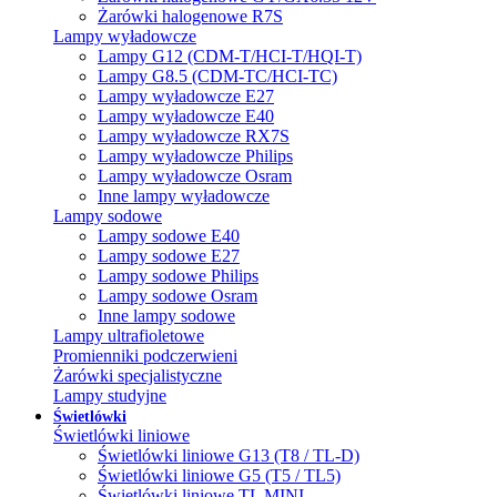
Żarówki halogenowe R7S
Lampy wyładowcze
Lampy G12 (CDM-T/HCI-T/HQI-T)
Lampy G8.5 (CDM-TC/HCI-TC)
Lampy wyładowcze E27
Lampy wyładowcze E40
Lampy wyładowcze RX7S
Lampy wyładowcze Philips
Lampy wyładowcze Osram
Inne lampy wyładowcze
Lampy sodowe
Lampy sodowe E40
Lampy sodowe E27
Lampy sodowe Philips
Lampy sodowe Osram
Inne lampy sodowe
Lampy ultrafioletowe
Promienniki podczerwieni
Żarówki specjalistyczne
Lampy studyjne
Świetlówki
Świetlówki liniowe
Świetlówki liniowe G13 (T8 / TL-D)
Świetlówki liniowe G5 (T5 / TL5)
Świetlówki liniowe TL MINI