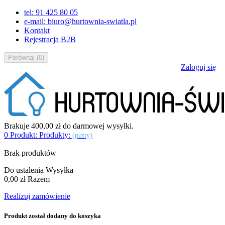
tel: 91 425 80 05
e-mail: biuro@hurtownia-swiatla.pl
Kontakt
Rejestracja B2B
Porównaj
(
0
)
Zaloguj się
Brakuje
400,00 zł
do darmowej wysyłki.
0
Produkt:
Produkty:
(pusty)
Brak produktów
Do ustalenia
Wysyłka
0,00 zł
Razem
Realizuj zamówienie
Produkt został dodany do koszyka