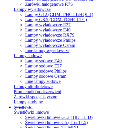
Żarówki halogenowe R7S
Lampy wyładowcze
Lampy G12 (CDM-T/HCI-T/HQI-T)
Lampy G8.5 (CDM-TC/HCI-TC)
Lampy wyładowcze E27
Lampy wyładowcze E40
Lampy wyładowcze RX7S
Lampy wyładowcze Philips
Lampy wyładowcze Osram
Inne lampy wyładowcze
Lampy sodowe
Lampy sodowe E40
Lampy sodowe E27
Lampy sodowe Philips
Lampy sodowe Osram
Inne lampy sodowe
Lampy ultrafioletowe
Promienniki podczerwieni
Żarówki specjalistyczne
Lampy studyjne
Świetlówki
Świetlówki liniowe
Świetlówki liniowe G13 (T8 / TL-D)
Świetlówki liniowe G5 (T5 / TL5)
Świetlówki liniowe TL MINI