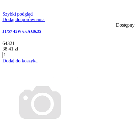
Szybki podgląd
Dodaj do porównania
Dostępny
J1/57 45W 6.6A G6.35
64321
38,41 zł
Dodaj do koszyka