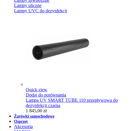
Lampy zewnętrzne
Lampy uliczne
Lampy UVC do dezynfekcji
Quick view
Dodaj do porównania
Lampa UV SMART TUBE 110 przepływowa do
dezynfekcji czarna
1 845,00 zł
Żarówki samochodowe
Osprzęt
Akcesoria