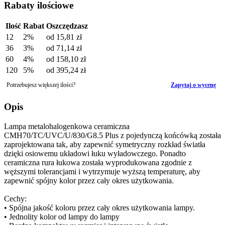
Rabaty ilościowe
Ilość
Rabat
Oszczędzasz
12
2%
od
15,81 zł
36
3%
od
71,14 zł
60
4%
od
158,10 zł
120
5%
od
395,24 zł
Potrzebujesz większej ilości?
Zapytaj o wycenę
Opis
Lampa metalohalogenkowa ceramiczna
CMH70/TC/UVC/U/830/G8.5 Plus z pojedynczą końcówką została
zaprojektowana tak, aby zapewnić symetryczny rozkład światła
dzięki osiowemu układowi łuku wyładowczego. Ponadto
ceramiczna rura łukowa została wyprodukowana zgodnie z
węższymi tolerancjami i wytrzymuje wyższą temperaturę, aby
zapewnić spójny kolor przez cały okres użytkowania.
Cechy:
• Spójna jakość koloru przez cały okres użytkowania lampy.
• Jednolity kolor od lampy do lampy