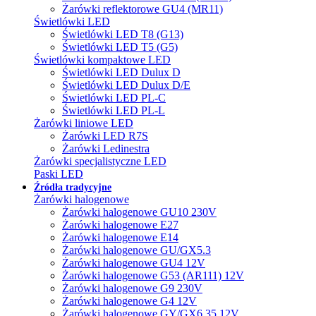
Żarówki reflektorowe GU4 (MR11)
Świetlówki LED
Świetlówki LED T8 (G13)
Świetlówki LED T5 (G5)
Świetlówki kompaktowe LED
Świetlówki LED Dulux D
Świetlówki LED Dulux D/E
Świetlówki LED PL-C
Świetlówki LED PL-L
Żarówki liniowe LED
Żarówki LED R7S
Żarówki Ledinestra
Żarówki specjalistyczne LED
Paski LED
Źródła tradycyjne
Żarówki halogenowe
Żarówki halogenowe GU10 230V
Żarówki halogenowe E27
Żarówki halogenowe E14
Żarówki halogenowe GU/GX5.3
Żarówki halogenowe GU4 12V
Żarówki halogenowe G53 (AR111) 12V
Żarówki halogenowe G9 230V
Żarówki halogenowe G4 12V
Żarówki halogenowe GY/GX6.35 12V