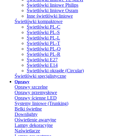
Świetlówki liniowe Philips
Świetlówki liniowe Osram
Inne świetlówki liniowe
Świetlówki kompaktowe
Świetlówki PL-C
Świetlówki PL-S
Świetlówki PL-L
Świetlówki PL-T
Świetlówki PL-Q
Świetlówki PL-R
Świetlówki E27
Świetlówki E14
Świetlówki okrągłe (Circular)
Świetlówki specjalistyczne
Oprawy
Oprawy szczelne
Oprawy przemysłowe
Oprawy ścienne LED
Systemy liniowe (Trunking)
Belki świetlne
Downlighty
Oświetlenie awaryjne
Lampy dekoracyjne
Naświetlacze