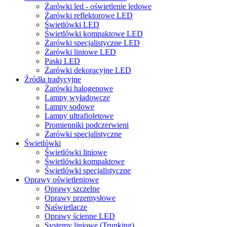
Żarówki led - oświetlenie ledowe
Żarówki reflektorowe LED
Świetlówki LED
Świetlówki kompaktowe LED
Żarówki specjalistyczne LED
Żarówki liniowe LED
Paski LED
Żarówki dekoracyjne LED
Źródła tradycyjne
Żarówki halogenowe
Lampy wyładowcze
Lampy sodowe
Lampy ultrafioletowe
Promienniki podczerwieni
Żarówki specjalistyczne
Świetlówki
Świetlówki liniowe
Świetlówki kompaktowe
Świetlówki specjalistyczne
Oprawy oświetleniowe
Oprawy szczelne
Oprawy przemysłowe
Naświetlacze
Oprawy ścienne LED
Systemy liniowe (Trunking)