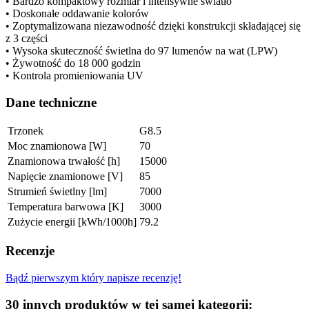
• Bardzo kompaktowy rozmiar i intensywne światło
• Doskonałe oddawanie kolorów
• Zoptymalizowana niezawodność dzięki konstrukcji składającej się
z 3 części
• Wysoka skuteczność świetlna do 97 lumenów na wat (LPW)
• Żywotność do 18 000 godzin
• Kontrola promieniowania UV
Dane techniczne
Trzonek
G8.5
Moc znamionowa [W]
70
Znamionowa trwałość [h]
15000
Napięcie znamionowe [V]
85
Strumień świetlny [lm]
7000
Temperatura barwowa [K]
3000
Zużycie energii [kWh/1000h]
79.2
Recenzje
Bądź pierwszym który napisze recenzję!
30 innych produktów w tej samej kategorii: