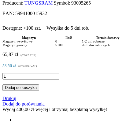
Producent:
TUNGSRAM
Symbol:
93095265
EAN:
5994100015932
Dostępne:
>100
szt.
Wysyłka do 5 dni rob.
Magazyn
Ilość
Termin dostawy
Magazyn wysyłkowy
0
1-2 dni robocze
Magazyn główny
>100
do 5 dni roboczych
65,87 zł
(cena z VAT)
53,56 zł
(cena bez VAT)
Dodaj do koszyka
Drukuj
Dodaj do porównania
Wydaj
400,00 zł
więcej i otrzymaj bezpłatną wysyłkę!