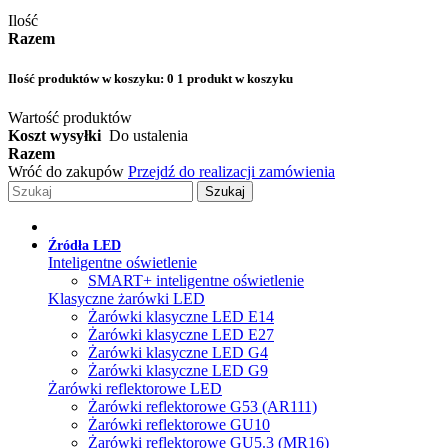
Ilość
Razem
Ilość produktów w koszyku:
0
1 produkt w koszyku
Wartość produktów
Koszt wysyłki
Do ustalenia
Razem
Wróć do zakupów
Przejdź do realizacji zamówienia
Szukaj
Źródła LED
Inteligentne oświetlenie
SMART+ inteligentne oświetlenie
Klasyczne żarówki LED
Żarówki klasyczne LED E14
Żarówki klasyczne LED E27
Żarówki klasyczne LED G4
Żarówki klasyczne LED G9
Żarówki reflektorowe LED
Żarówki reflektorowe G53 (AR111)
Żarówki reflektorowe GU10
Żarówki reflektorowe GU5.3 (MR16)