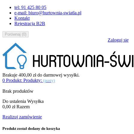
tel: 91 425 80 05
e-mail: biuro@hurtownia-swiatla.pl
Kontakt
Rejestracja B2B
Porównaj
(
0
)
Zaloguj się
Brakuje
400,00 zł
do darmowej wysyłki.
0
Produkt:
Produkty:
(pusty)
Brak produktów
Do ustalenia
Wysyłka
0,00 zł
Razem
Realizuj zamówienie
Produkt został dodany do koszyka