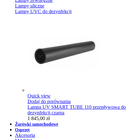
Lampy zewnętrzne
Lampy uliczne
Lampy UVC do dezynfekcji
Quick view
Dodaj do porównania
Lampa UV SMART TUBE 110 przepływowa do
dezynfekcji czarna
1 845,00 zł
Żarówki samochodowe
Osprzęt
Akcesoria