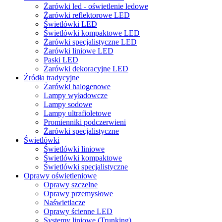
Żarówki led - oświetlenie ledowe
Żarówki reflektorowe LED
Świetlówki LED
Świetlówki kompaktowe LED
Żarówki specjalistyczne LED
Żarówki liniowe LED
Paski LED
Żarówki dekoracyjne LED
Źródła tradycyjne
Żarówki halogenowe
Lampy wyładowcze
Lampy sodowe
Lampy ultrafioletowe
Promienniki podczerwieni
Żarówki specjalistyczne
Świetlówki
Świetlówki liniowe
Świetlówki kompaktowe
Świetlówki specjalistyczne
Oprawy oświetleniowe
Oprawy szczelne
Oprawy przemysłowe
Naświetlacze
Oprawy ścienne LED
Systemy liniowe (Trunking)