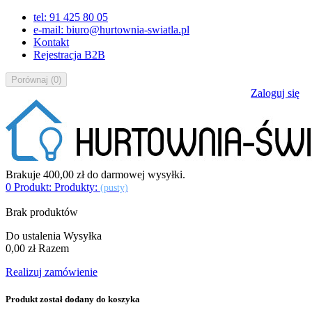
tel: 91 425 80 05
e-mail: biuro@hurtownia-swiatla.pl
Kontakt
Rejestracja B2B
Porównaj
(
0
)
Zaloguj się
Brakuje
400,00 zł
do darmowej wysyłki.
0
Produkt:
Produkty:
(pusty)
Brak produktów
Do ustalenia
Wysyłka
0,00 zł
Razem
Realizuj zamówienie
Produkt został dodany do koszyka