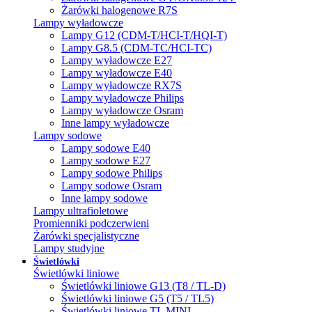
Żarówki halogenowe R7S
Lampy wyładowcze
Lampy G12 (CDM-T/HCI-T/HQI-T)
Lampy G8.5 (CDM-TC/HCI-TC)
Lampy wyładowcze E27
Lampy wyładowcze E40
Lampy wyładowcze RX7S
Lampy wyładowcze Philips
Lampy wyładowcze Osram
Inne lampy wyładowcze
Lampy sodowe
Lampy sodowe E40
Lampy sodowe E27
Lampy sodowe Philips
Lampy sodowe Osram
Inne lampy sodowe
Lampy ultrafioletowe
Promienniki podczerwieni
Żarówki specjalistyczne
Lampy studyjne
Świetlówki
Świetlówki liniowe
Świetlówki liniowe G13 (T8 / TL-D)
Świetlówki liniowe G5 (T5 / TL5)
Świetlówki liniowe TL MINI