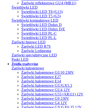
Żarówki reflektorowe GU4 (MR11)
Świetlówki LED
Świetlówki LED T8 (G13)
Świetlówki LED T5 (G5)
Świetlówki kompaktowe LED
Świetlówki LED Dulux D
Świetlówki LED Dulux D/E
Świetlówki LED PL-C
Świetlówki LED PL-L
Żarówki liniowe LED
Żarówki LED R7S
Żarówki Ledinestra
Żarówki specjalistyczne LED
Paski LED
Źródła tradycyjne
Żarówki halogenowe
Żarówki halogenowe GU10 230V
Żarówki halogenowe E27
Żarówki halogenowe E14
Żarówki halogenowe GU/GX5.3
Żarówki halogenowe GU4 12V
Żarówki halogenowe G53 (AR111) 12V
Żarówki halogenowe G9 230V
Żarówki halogenowe G4 12V
Żarówki halogenowe GY/GX6.35 12V