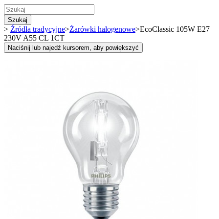
Szukaj
>
Źródła tradycyjne
>
Żarówki halogenowe
>
EcoClassic 105W E27
230V A55 CL 1CT
Naciśnij lub najedź kursorem, aby powiększyć