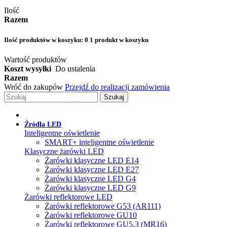
Ilość
Razem
Ilość produktów w koszyku:
0
1 produkt w koszyku
Wartość produktów
Koszt wysyłki
Do ustalenia
Razem
Wróć do zakupów
Przejdź do realizacji zamówienia
Szukaj
Źródła LED
Inteligentne oświetlenie
SMART+ inteligentne oświetlenie
Klasyczne żarówki LED
Żarówki klasyczne LED E14
Żarówki klasyczne LED E27
Żarówki klasyczne LED G4
Żarówki klasyczne LED G9
Żarówki reflektorowe LED
Żarówki reflektorowe G53 (AR111)
Żarówki reflektorowe GU10
Żarówki reflektorowe GU5.3 (MR16)