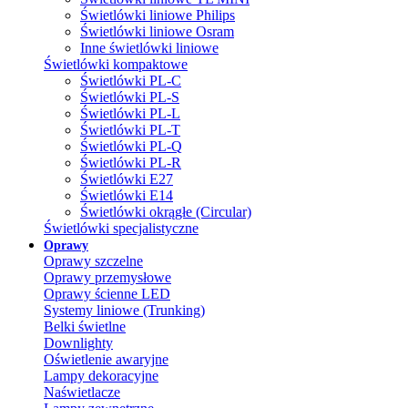
Świetlówki liniowe Philips
Świetlówki liniowe Osram
Inne świetlówki liniowe
Świetlówki kompaktowe
Świetlówki PL-C
Świetlówki PL-S
Świetlówki PL-L
Świetlówki PL-T
Świetlówki PL-Q
Świetlówki PL-R
Świetlówki E27
Świetlówki E14
Świetlówki okrągłe (Circular)
Świetlówki specjalistyczne
Oprawy
Oprawy szczelne
Oprawy przemysłowe
Oprawy ścienne LED
Systemy liniowe (Trunking)
Belki świetlne
Downlighty
Oświetlenie awaryjne
Lampy dekoracyjne
Naświetlacze