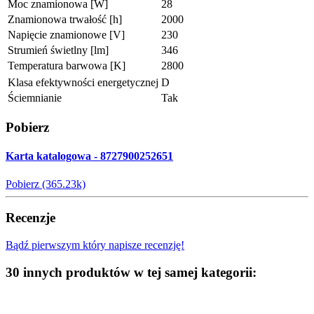
Moc znamionowa [W]
28
Znamionowa trwałość [h]
2000
Napięcie znamionowe [V]
230
Strumień świetlny [lm]
346
Temperatura barwowa [K]
2800
Klasa efektywności energetycznej
D
Ściemnianie
Tak
Pobierz
Karta katalogowa - 8727900252651
Pobierz (365.23k)
Recenzje
Bądź pierwszym który napisze recenzję!
30 innych produktów w tej samej kategorii: