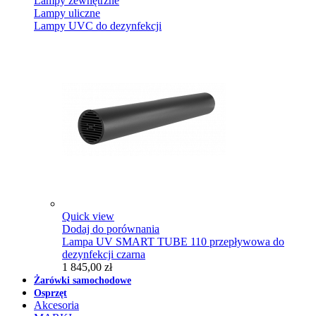
Lampy zewnętrzne
Lampy uliczne
Lampy UVC do dezynfekcji
Quick view
Dodaj do porównania
Lampa UV SMART TUBE 110 przepływowa do
dezynfekcji czarna
1 845,00 zł
Żarówki samochodowe
Osprzęt
Akcesoria