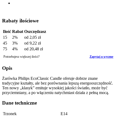
Rabaty ilościowe
Ilość
Rabat
Oszczędzasz
15
2%
od
2,05 zł
45
3%
od
9,22 zł
75
4%
od
20,48 zł
Potrzebujesz większej ilości?
Zapytaj o wycenę
Opis
Żarówka Philips EcoClassic Candle oferuje dobrze znane
tradycyjne kształty, ale bez porównania lepszą energooszczędność.
Ten nowy „klasyk” emituje wysokiej jakości światło, może być
przyciemniany, a po włączeniu natychmiast działa z pełną mocą.
Dane techniczne
Trzonek
E14