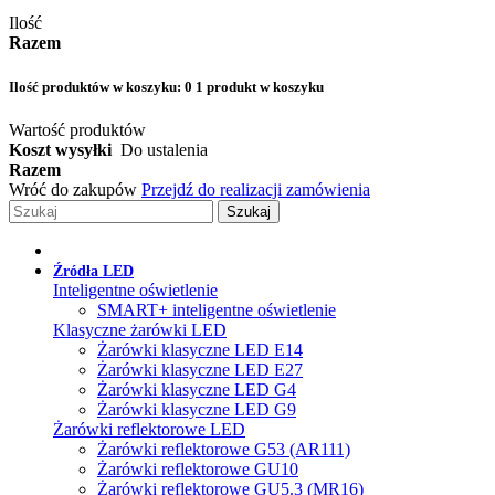
Ilość
Razem
Ilość produktów w koszyku:
0
1 produkt w koszyku
Wartość produktów
Koszt wysyłki
Do ustalenia
Razem
Wróć do zakupów
Przejdź do realizacji zamówienia
Szukaj
Źródła LED
Inteligentne oświetlenie
SMART+ inteligentne oświetlenie
Klasyczne żarówki LED
Żarówki klasyczne LED E14
Żarówki klasyczne LED E27
Żarówki klasyczne LED G4
Żarówki klasyczne LED G9
Żarówki reflektorowe LED
Żarówki reflektorowe G53 (AR111)
Żarówki reflektorowe GU10
Żarówki reflektorowe GU5.3 (MR16)