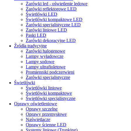
Żarówki led - oświetlenie ledowe
Żarówki reflektorowe LED
Świetlówki LED
Świetlówki kompaktowe LED
Żarówki specjalistyczne LED
Żarówki liniowe LED
Paski LED
Żarówki dekoracyjne LED
Źródła tradycyjne
Żarówki halogenowe
Lampy wyładowcze
Lampy sodowe
Lampy ultrafioletowe
Promienniki podczerwieni
Żarówki specjalistyczne
Świetlówki
Świetlówki liniowe
Świetlówki kompaktowe
Świetlówki specjalistyczne
Oprawy oświetleniowe
Oprawy szczelne
Oprawy przemysłowe
Naświetlacze
Oprawy ścienne LED
Systemy liniowe (Trunking)