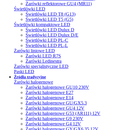
Żarówki reflektorowe GU4 (MR11)
Świetlówki LED
Świetlówki LED T8 (G13)
Świetlówki LED T5 (G5)
Świetlówki kompaktowe LED
Świetlówki LED Dulux D
Świetlówki LED Dulux D/E
Świetlówki LED PL-C
Świetlówki LED PL-L
Żarówki liniowe LED
Żarówki LED R7S
Żarówki Ledinestra
Żarówki specjalistyczne LED
Paski LED
Źródła tradycyjne
Żarówki halogenowe
Żarówki halogenowe GU10 230V
Żarówki halogenowe E27
Żarówki halogenowe E14
Żarówki halogenowe GU/GX5.3
Żarówki halogenowe GU4 12V
Żarówki halogenowe G53 (AR111) 12V
Żarówki halogenowe G9 230V
Żarówki halogenowe G4 12V
Żarówki halogenowe GY/GX6.35 12V