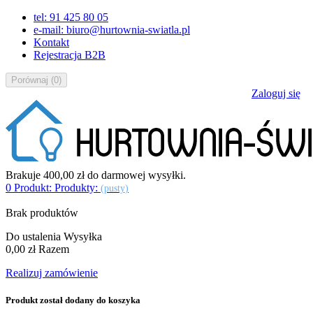
tel: 91 425 80 05
e-mail: biuro@hurtownia-swiatla.pl
Kontakt
Rejestracja B2B
Porównaj
(
0
)
Zaloguj się
Brakuje
400,00 zł
do darmowej wysyłki.
0
Produkt:
Produkty:
(pusty)
Brak produktów
Do ustalenia
Wysyłka
0,00 zł
Razem
Realizuj zamówienie
Produkt został dodany do koszyka