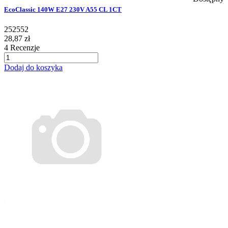
EcoClassic 140W E27 230V A55 CL 1CT
252552
28,87 zł
4
Recenzje
Dodaj do koszyka