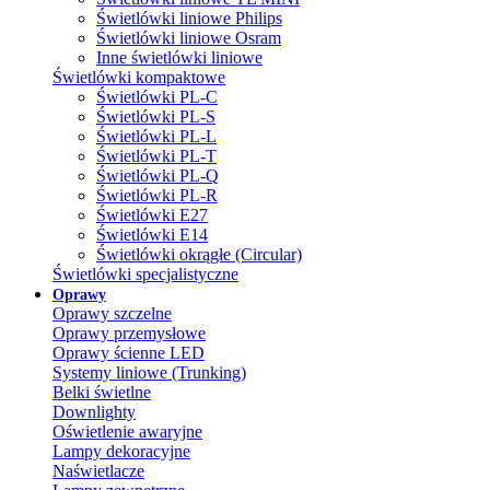
Świetlówki liniowe Philips
Świetlówki liniowe Osram
Inne świetlówki liniowe
Świetlówki kompaktowe
Świetlówki PL-C
Świetlówki PL-S
Świetlówki PL-L
Świetlówki PL-T
Świetlówki PL-Q
Świetlówki PL-R
Świetlówki E27
Świetlówki E14
Świetlówki okrągłe (Circular)
Świetlówki specjalistyczne
Oprawy
Oprawy szczelne
Oprawy przemysłowe
Oprawy ścienne LED
Systemy liniowe (Trunking)
Belki świetlne
Downlighty
Oświetlenie awaryjne
Lampy dekoracyjne
Naświetlacze