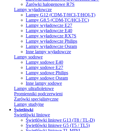
Żarówki halogenowe R7S
Lampy wyładowcze
Lampy G12 (CDM-T/HCI-T/HQI-T)
Lampy G8.5 (CDM-TC/HCI-TC)
Lampy wyładowcze E27
Lampy wyładowcze E40
Lampy wyładowcze RX7S
Lampy wyładowcze Philips
Lampy wyładowcze Osram
Inne lampy wyładowcze
Lampy sodowe
Lampy sodowe E40
Lampy sodowe E27
Lampy sodowe Philips
Lampy sodowe Osram
Inne lampy sodowe
Lampy ultrafioletowe
Promienniki podczerwieni
Żarówki specjalistyczne
Lampy studyjne
Świetlówki
Świetlówki liniowe
Świetlówki liniowe G13 (T8 / TL-D)
Świetlówki liniowe G5 (T5 / TL5)
Świetlówki liniowe TL MINI