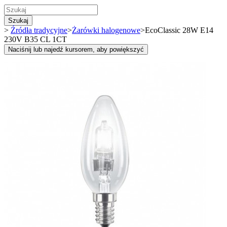
Szukaj
>
Źródła tradycyjne
>
Żarówki halogenowe
>
EcoClassic 28W E14
230V B35 CL 1CT
Naciśnij lub najedź kursorem, aby powiększyć