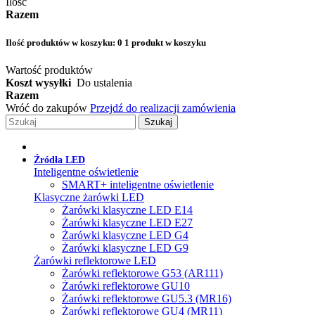
Ilość
Razem
Ilość produktów w koszyku:
0
1 produkt w koszyku
Wartość produktów
Koszt wysyłki
Do ustalenia
Razem
Wróć do zakupów
Przejdź do realizacji zamówienia
Szukaj
Źródła LED
Inteligentne oświetlenie
SMART+ inteligentne oświetlenie
Klasyczne żarówki LED
Żarówki klasyczne LED E14
Żarówki klasyczne LED E27
Żarówki klasyczne LED G4
Żarówki klasyczne LED G9
Żarówki reflektorowe LED
Żarówki reflektorowe G53 (AR111)
Żarówki reflektorowe GU10
Żarówki reflektorowe GU5.3 (MR16)
Żarówki reflektorowe GU4 (MR11)