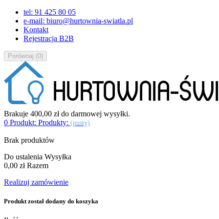
tel: 91 425 80 05
e-mail: biuro@hurtownia-swiatla.pl
Kontakt
Rejestracja B2B
Porównaj
(
0
)
Brakuje
400,00 zł
do darmowej wysyłki.
0
Produkt:
Produkty:
(pusty)
Brak produktów
Do ustalenia
Wysyłka
0,00 zł
Razem
Realizuj zamówienie
Produkt został dodany do koszyka