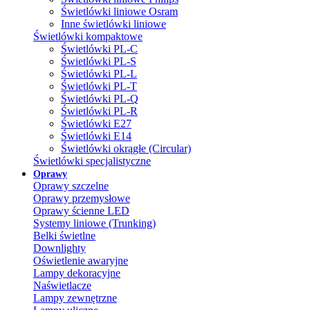
Świetlówki liniowe Osram
Inne świetlówki liniowe
Świetlówki kompaktowe
Świetlówki PL-C
Świetlówki PL-S
Świetlówki PL-L
Świetlówki PL-T
Świetlówki PL-Q
Świetlówki PL-R
Świetlówki E27
Świetlówki E14
Świetlówki okrągłe (Circular)
Świetlówki specjalistyczne
Oprawy
Oprawy szczelne
Oprawy przemysłowe
Oprawy ścienne LED
Systemy liniowe (Trunking)
Belki świetlne
Downlighty
Oświetlenie awaryjne
Lampy dekoracyjne
Naświetlacze
Lampy zewnętrzne