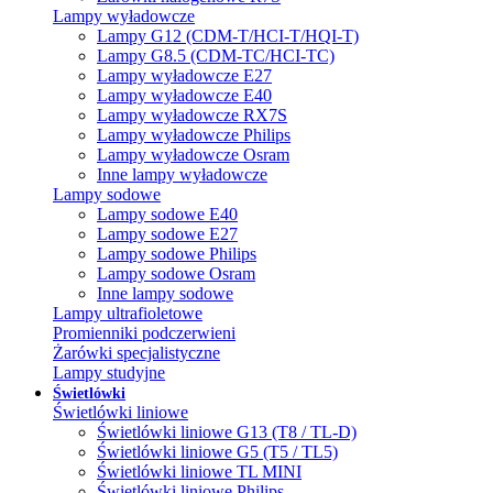
Lampy wyładowcze
Lampy G12 (CDM-T/HCI-T/HQI-T)
Lampy G8.5 (CDM-TC/HCI-TC)
Lampy wyładowcze E27
Lampy wyładowcze E40
Lampy wyładowcze RX7S
Lampy wyładowcze Philips
Lampy wyładowcze Osram
Inne lampy wyładowcze
Lampy sodowe
Lampy sodowe E40
Lampy sodowe E27
Lampy sodowe Philips
Lampy sodowe Osram
Inne lampy sodowe
Lampy ultrafioletowe
Promienniki podczerwieni
Żarówki specjalistyczne
Lampy studyjne
Świetlówki
Świetlówki liniowe
Świetlówki liniowe G13 (T8 / TL-D)
Świetlówki liniowe G5 (T5 / TL5)
Świetlówki liniowe TL MINI
Świetlówki liniowe Philips