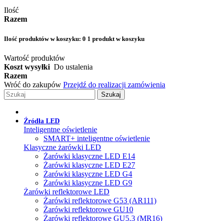
Ilość
Razem
Ilość produktów w koszyku:
0
1 produkt w koszyku
Wartość produktów
Koszt wysyłki
Do ustalenia
Razem
Wróć do zakupów
Przejdź do realizacji zamówienia
Szukaj
Źródła LED
Inteligentne oświetlenie
SMART+ inteligentne oświetlenie
Klasyczne żarówki LED
Żarówki klasyczne LED E14
Żarówki klasyczne LED E27
Żarówki klasyczne LED G4
Żarówki klasyczne LED G9
Żarówki reflektorowe LED
Żarówki reflektorowe G53 (AR111)
Żarówki reflektorowe GU10
Żarówki reflektorowe GU5.3 (MR16)