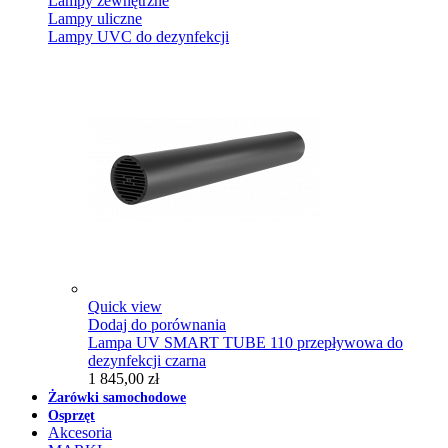
Lampy zewnętrzne
Lampy uliczne
Lampy UVC do dezynfekcji
Quick view
Dodaj do porównania
Lampa UV SMART TUBE 110 przepływowa do
dezynfekcji czarna
1 845,00 zł
Żarówki samochodowe
Osprzęt
Akcesoria