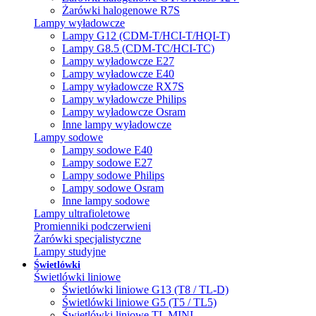
Żarówki halogenowe R7S
Lampy wyładowcze
Lampy G12 (CDM-T/HCI-T/HQI-T)
Lampy G8.5 (CDM-TC/HCI-TC)
Lampy wyładowcze E27
Lampy wyładowcze E40
Lampy wyładowcze RX7S
Lampy wyładowcze Philips
Lampy wyładowcze Osram
Inne lampy wyładowcze
Lampy sodowe
Lampy sodowe E40
Lampy sodowe E27
Lampy sodowe Philips
Lampy sodowe Osram
Inne lampy sodowe
Lampy ultrafioletowe
Promienniki podczerwieni
Żarówki specjalistyczne
Lampy studyjne
Świetlówki
Świetlówki liniowe
Świetlówki liniowe G13 (T8 / TL-D)
Świetlówki liniowe G5 (T5 / TL5)
Świetlówki liniowe TL MINI