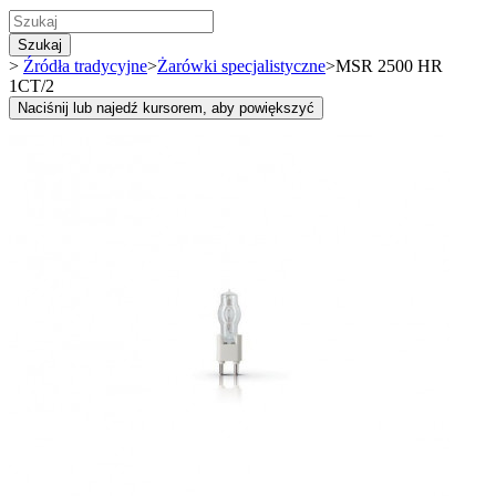
Szukaj
>
Źródła tradycyjne
>
Żarówki specjalistyczne
>
MSR 2500 HR
1CT/2
Naciśnij lub najedź kursorem, aby powiększyć