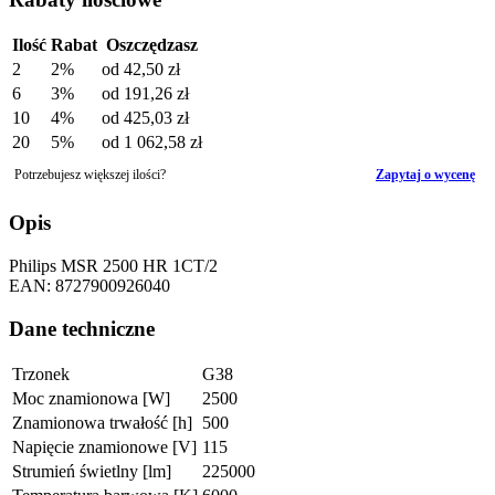
Ilość
Rabat
Oszczędzasz
2
2%
od
42,50 zł
6
3%
od
191,26 zł
10
4%
od
425,03 zł
20
5%
od
1 062,58 zł
Potrzebujesz większej ilości?
Zapytaj o wycenę
Opis
Philips MSR 2500 HR 1CT/2
EAN: 8727900926040
Dane techniczne
Trzonek
G38
Moc znamionowa [W]
2500
Znamionowa trwałość [h]
500
Napięcie znamionowe [V]
115
Strumień świetlny [lm]
225000