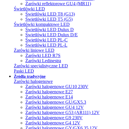
Żarówki reflektorowe GU4 (MR11)
Świetlówki LED
Świetlówki LED T8 (G13)
Świetlówki LED T5 (G5)
Świetlówki kompaktowe LED
Świetlówki LED Dulux D
Świetlówki LED Dulux D/E
Świetlówki LED PL-C
Świetlówki LED PL-L
Żarówki liniowe LED
Żarówki LED R7S
Żarówki Ledinestra
Żarówki specjalistyczne LED
Paski LED
Źródła tradycyjne
Żarówki halogenowe
Żarówki halogenowe GU10 230V
Żarówki halogenowe E27
Żarówki halogenowe E14
Żarówki halogenowe GU/GX5.3
Żarówki halogenowe GU4 12V
Żarówki halogenowe G53 (AR111) 12V
Żarówki halogenowe G9 230V
Żarówki halogenowe G4 12V
Żarówki halogenowe GY/GX6.35 12V