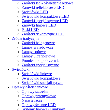
Żarówki led - oświetlenie ledowe
Żarówki reflektorowe LED
Świetlówki LED
Świetlówki kompaktowe LED
Żarówki specjalistyczne LED
Żarówki liniowe LED
Paski LED
Żarówki dekoracyjne LED
Źródła tradycyjne
Żarówki halogenowe
Lampy wyładowcze
Lampy sodowe
Lampy ultrafioletowe
Promienniki podczerwieni
Żarówki specjalistyczne
Świetlówki
Świetlówki liniowe
Świetlówki kompaktowe
Świetlówki specjalistyczne
Oprawy oświetleniowe
Oprawy szczelne
Oprawy przemysłowe
Naświetlacze
Oprawy ścienne LED
Systemy liniowe (Trunking)