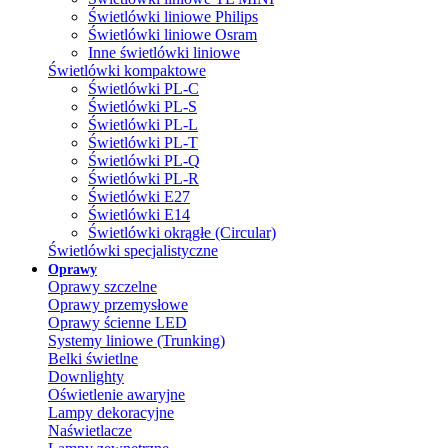
Świetlówki liniowe Philips
Świetlówki liniowe Osram
Inne świetlówki liniowe
Świetlówki kompaktowe
Świetlówki PL-C
Świetlówki PL-S
Świetlówki PL-L
Świetlówki PL-T
Świetlówki PL-Q
Świetlówki PL-R
Świetlówki E27
Świetlówki E14
Świetlówki okrągłe (Circular)
Świetlówki specjalistyczne
Oprawy
Oprawy szczelne
Oprawy przemysłowe
Oprawy ścienne LED
Systemy liniowe (Trunking)
Belki świetlne
Downlighty
Oświetlenie awaryjne
Lampy dekoracyjne
Naświetlacze