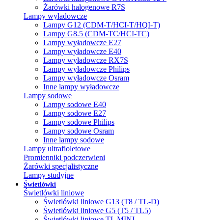
Żarówki halogenowe R7S
Lampy wyładowcze
Lampy G12 (CDM-T/HCI-T/HQI-T)
Lampy G8.5 (CDM-TC/HCI-TC)
Lampy wyładowcze E27
Lampy wyładowcze E40
Lampy wyładowcze RX7S
Lampy wyładowcze Philips
Lampy wyładowcze Osram
Inne lampy wyładowcze
Lampy sodowe
Lampy sodowe E40
Lampy sodowe E27
Lampy sodowe Philips
Lampy sodowe Osram
Inne lampy sodowe
Lampy ultrafioletowe
Promienniki podczerwieni
Żarówki specjalistyczne
Lampy studyjne
Świetlówki
Świetlówki liniowe
Świetlówki liniowe G13 (T8 / TL-D)
Świetlówki liniowe G5 (T5 / TL5)
Świetlówki liniowe TL MINI