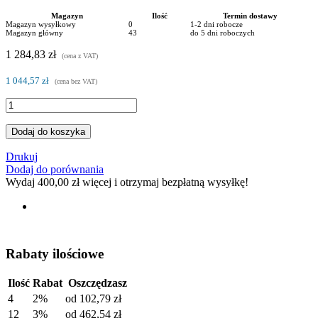
Magazyn
Ilość
Termin dostawy
Magazyn wysyłkowy
0
1-2 dni robocze
Magazyn główny
43
do 5 dni roboczych
1 284,83 zł
(cena z VAT)
1 044,57 zł
(cena bez VAT)
Dodaj do koszyka
Drukuj
Dodaj do porównania
Wydaj
400,00 zł
więcej i otrzymaj bezpłatną wysyłkę!
Rabaty ilościowe
Ilość
Rabat
Oszczędzasz
4
2%
od
102,79 zł
12
3%
od
462,54 zł