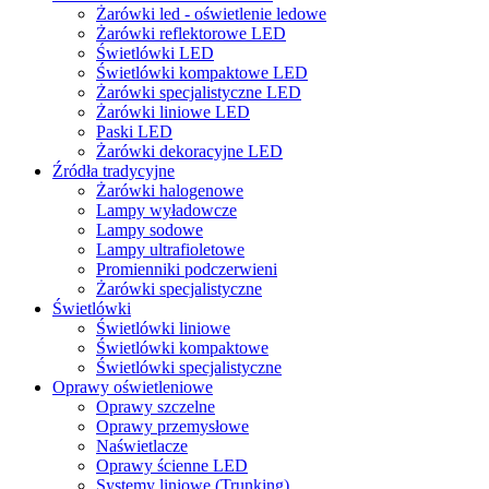
Żarówki led - oświetlenie ledowe
Żarówki reflektorowe LED
Świetlówki LED
Świetlówki kompaktowe LED
Żarówki specjalistyczne LED
Żarówki liniowe LED
Paski LED
Żarówki dekoracyjne LED
Źródła tradycyjne
Żarówki halogenowe
Lampy wyładowcze
Lampy sodowe
Lampy ultrafioletowe
Promienniki podczerwieni
Żarówki specjalistyczne
Świetlówki
Świetlówki liniowe
Świetlówki kompaktowe
Świetlówki specjalistyczne
Oprawy oświetleniowe
Oprawy szczelne
Oprawy przemysłowe
Naświetlacze
Oprawy ścienne LED
Systemy liniowe (Trunking)