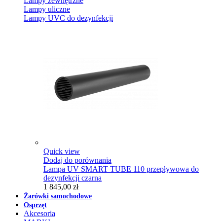
Lampy zewnętrzne
Lampy uliczne
Lampy UVC do dezynfekcji
Quick view
Dodaj do porównania
Lampa UV SMART TUBE 110 przepływowa do
dezynfekcji czarna
1 845,00 zł
Żarówki samochodowe
Osprzęt
Akcesoria