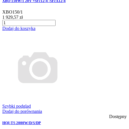
XBO 150W/1 20V +SFc12-4 -SFcX12-4
XBO150/1
1 929,57 zł
Dodaj do koszyka
Szybki podgląd
Dodaj do porównania
Dostępny
HQI-TS 2000W/D/S/DP