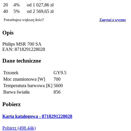
20
4%
od
1 027,86 zł
40
5%
od
2 569,65 zł
Potrzebujesz większej ilości?
Zapytaj o wycenę
Opis
Philips MSR 700 SA
EAN: 8718291228028
Dane techniczne
Trzonek
GY9.5
Moc znamionowa [W]
700
Temperatura barwowa [K]
5600
Barwa światła
856
Pobierz
Karta katalogowa - 8718291228028
Pobierz (498.44k)