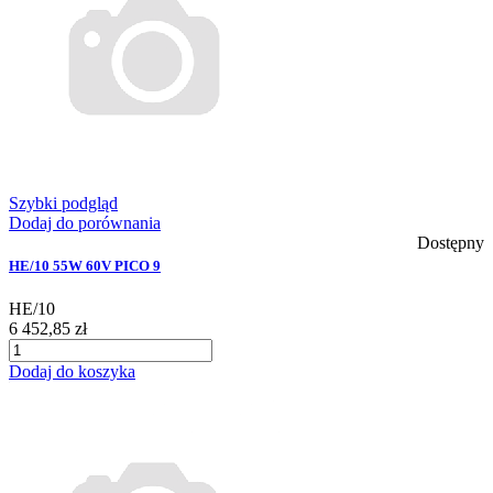
Szybki podgląd
Dodaj do porównania
Dostępny
HE/10 55W 60V PICO 9
HE/10
6 452,85 zł
Dodaj do koszyka