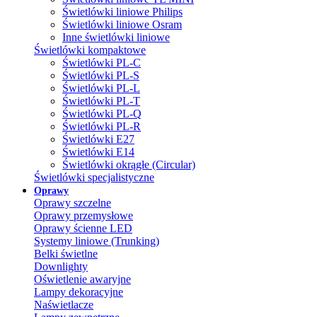
Świetlówki liniowe Philips
Świetlówki liniowe Osram
Inne świetlówki liniowe
Świetlówki kompaktowe
Świetlówki PL-C
Świetlówki PL-S
Świetlówki PL-L
Świetlówki PL-T
Świetlówki PL-Q
Świetlówki PL-R
Świetlówki E27
Świetlówki E14
Świetlówki okrągłe (Circular)
Świetlówki specjalistyczne
Oprawy
Oprawy szczelne
Oprawy przemysłowe
Oprawy ścienne LED
Systemy liniowe (Trunking)
Belki świetlne
Downlighty
Oświetlenie awaryjne
Lampy dekoracyjne
Naświetlacze