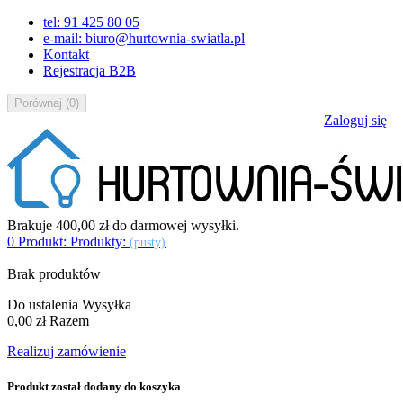
tel: 91 425 80 05
e-mail: biuro@hurtownia-swiatla.pl
Kontakt
Rejestracja B2B
Porównaj
(
0
)
Zaloguj się
Brakuje
400,00 zł
do darmowej wysyłki.
0
Produkt:
Produkty:
(pusty)
Brak produktów
Do ustalenia
Wysyłka
0,00 zł
Razem
Realizuj zamówienie
Produkt został dodany do koszyka