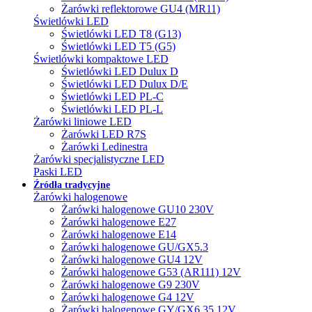
Żarówki reflektorowe GU4 (MR11)
Świetlówki LED
Świetlówki LED T8 (G13)
Świetlówki LED T5 (G5)
Świetlówki kompaktowe LED
Świetlówki LED Dulux D
Świetlówki LED Dulux D/E
Świetlówki LED PL-C
Świetlówki LED PL-L
Żarówki liniowe LED
Żarówki LED R7S
Żarówki Ledinestra
Żarówki specjalistyczne LED
Paski LED
Źródła tradycyjne
Żarówki halogenowe
Żarówki halogenowe GU10 230V
Żarówki halogenowe E27
Żarówki halogenowe E14
Żarówki halogenowe GU/GX5.3
Żarówki halogenowe GU4 12V
Żarówki halogenowe G53 (AR111) 12V
Żarówki halogenowe G9 230V
Żarówki halogenowe G4 12V
Żarówki halogenowe GY/GX6.35 12V