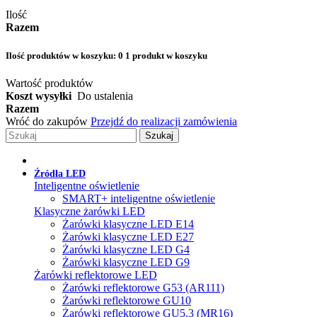
Ilość
Razem
Ilość produktów w koszyku:
0
1 produkt w koszyku
Wartość produktów
Koszt wysyłki
Do ustalenia
Razem
Wróć do zakupów
Przejdź do realizacji zamówienia
Szukaj
Źródła LED
Inteligentne oświetlenie
SMART+ inteligentne oświetlenie
Klasyczne żarówki LED
Żarówki klasyczne LED E14
Żarówki klasyczne LED E27
Żarówki klasyczne LED G4
Żarówki klasyczne LED G9
Żarówki reflektorowe LED
Żarówki reflektorowe G53 (AR111)
Żarówki reflektorowe GU10
Żarówki reflektorowe GU5.3 (MR16)