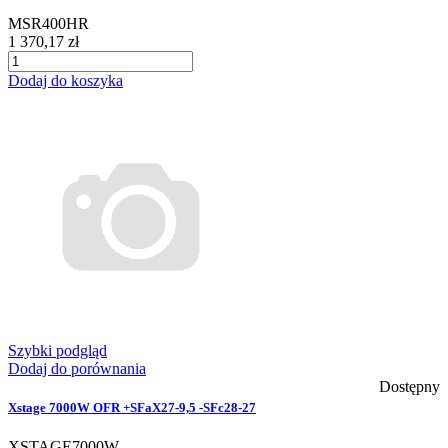
MSR400HR
1 370,17 zł
Dodaj do koszyka
Szybki podgląd
Dodaj do porównania
Dostępny
Xstage 7000W OFR +SFaX27-9,5 -SFc28-27
XSTAGE7000W