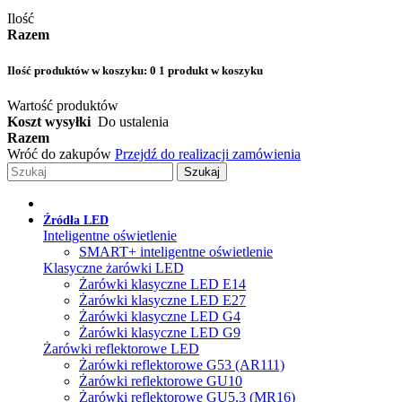
Ilość
Razem
Ilość produktów w koszyku:
0
1 produkt w koszyku
Wartość produktów
Koszt wysyłki
Do ustalenia
Razem
Wróć do zakupów
Przejdź do realizacji zamówienia
Szukaj
Źródła LED
Inteligentne oświetlenie
SMART+ inteligentne oświetlenie
Klasyczne żarówki LED
Żarówki klasyczne LED E14
Żarówki klasyczne LED E27
Żarówki klasyczne LED G4
Żarówki klasyczne LED G9
Żarówki reflektorowe LED
Żarówki reflektorowe G53 (AR111)
Żarówki reflektorowe GU10
Żarówki reflektorowe GU5.3 (MR16)