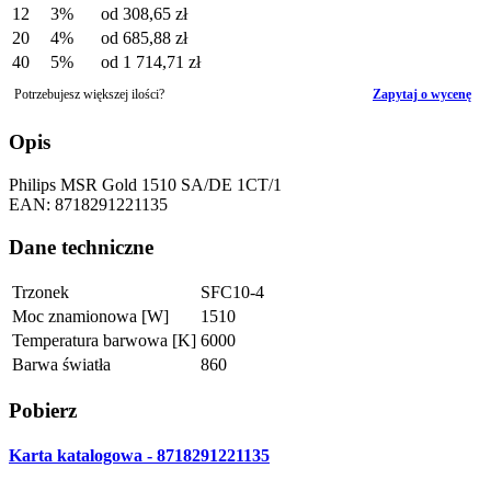
12
3%
od
308,65 zł
20
4%
od
685,88 zł
40
5%
od
1 714,71 zł
Potrzebujesz większej ilości?
Zapytaj o wycenę
Opis
Philips MSR Gold 1510 SA/DE 1CT/1
EAN: 8718291221135
Dane techniczne
Trzonek
SFC10-4
Moc znamionowa [W]
1510
Temperatura barwowa [K]
6000
Barwa światła
860
Pobierz
Karta katalogowa - 8718291221135