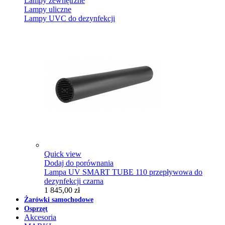
Lampy zewnętrzne
Lampy uliczne
Lampy UVC do dezynfekcji
Quick view
Dodaj do porównania
Lampa UV SMART TUBE 110 przepływowa do
dezynfekcji czarna
1 845,00 zł
Żarówki samochodowe
Osprzęt
Akcesoria