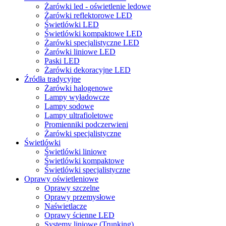
Żarówki led - oświetlenie ledowe
Żarówki reflektorowe LED
Świetlówki LED
Świetlówki kompaktowe LED
Żarówki specjalistyczne LED
Żarówki liniowe LED
Paski LED
Żarówki dekoracyjne LED
Źródła tradycyjne
Żarówki halogenowe
Lampy wyładowcze
Lampy sodowe
Lampy ultrafioletowe
Promienniki podczerwieni
Żarówki specjalistyczne
Świetlówki
Świetlówki liniowe
Świetlówki kompaktowe
Świetlówki specjalistyczne
Oprawy oświetleniowe
Oprawy szczelne
Oprawy przemysłowe
Naświetlacze
Oprawy ścienne LED
Systemy liniowe (Trunking)