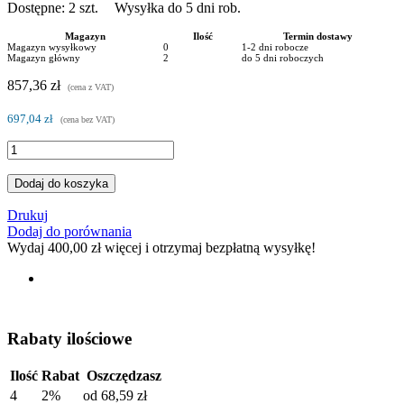
Dostępne:
2
szt.
Wysyłka do 5 dni rob.
Magazyn
Ilość
Termin dostawy
Magazyn wysyłkowy
0
1-2 dni robocze
Magazyn główny
2
do 5 dni roboczych
857,36 zł
(cena z VAT)
697,04 zł
(cena bez VAT)
Dodaj do koszyka
Drukuj
Dodaj do porównania
Wydaj
400,00 zł
więcej i otrzymaj bezpłatną wysyłkę!
Rabaty ilościowe
Ilość
Rabat
Oszczędzasz
4
2%
od
68,59 zł