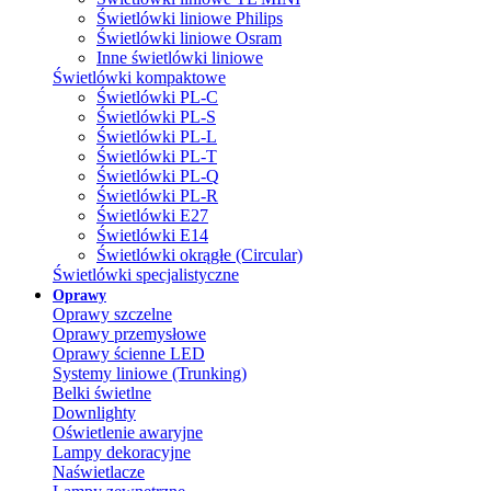
Świetlówki liniowe Philips
Świetlówki liniowe Osram
Inne świetlówki liniowe
Świetlówki kompaktowe
Świetlówki PL-C
Świetlówki PL-S
Świetlówki PL-L
Świetlówki PL-T
Świetlówki PL-Q
Świetlówki PL-R
Świetlówki E27
Świetlówki E14
Świetlówki okrągłe (Circular)
Świetlówki specjalistyczne
Oprawy
Oprawy szczelne
Oprawy przemysłowe
Oprawy ścienne LED
Systemy liniowe (Trunking)
Belki świetlne
Downlighty
Oświetlenie awaryjne
Lampy dekoracyjne
Naświetlacze