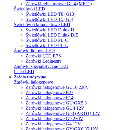
Żarówki reflektorowe GU4 (MR11)
Świetlówki LED
Świetlówki LED T8 (G13)
Świetlówki LED T5 (G5)
Świetlówki kompaktowe LED
Świetlówki LED Dulux D
Świetlówki LED Dulux D/E
Świetlówki LED PL-C
Świetlówki LED PL-L
Żarówki liniowe LED
Żarówki LED R7S
Żarówki Ledinestra
Żarówki specjalistyczne LED
Paski LED
Źródła tradycyjne
Żarówki halogenowe
Żarówki halogenowe GU10 230V
Żarówki halogenowe E27
Żarówki halogenowe E14
Żarówki halogenowe GU/GX5.3
Żarówki halogenowe GU4 12V
Żarówki halogenowe G53 (AR111) 12V
Żarówki halogenowe G9 230V
Żarówki halogenowe G4 12V
Żarówki halogenowe GY/GX6.35 12V