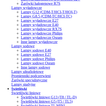
Żarówki halogenowe R7S
Lampy wyładowcze
Lampy G12 (CDM-T/HCI-T/HQI-T)
Lampy G8.5 (CDM-TC/HCI-TC)
Lampy wyładowcze E27
Lampy wyładowcze E40
Lampy wyładowcze RX7S
Lampy wyładowcze Philips
Lampy wyładowcze Osram
Inne lampy wyładowcze
Lampy sodowe
Lampy sodowe E40
Lampy sodowe E27
Lampy sodowe Philips
Lampy sodowe Osram
Inne lampy sodowe
Lampy ultrafioletowe
Promienniki podczerwieni
Żarówki specjalistyczne
Lampy studyjne
Świetlówki
Świetlówki liniowe
Świetlówki liniowe G13 (T8 / TL-D)
Świetlówki liniowe G5 (T5 / TL5)
Świetlówki liniowe TL MINI