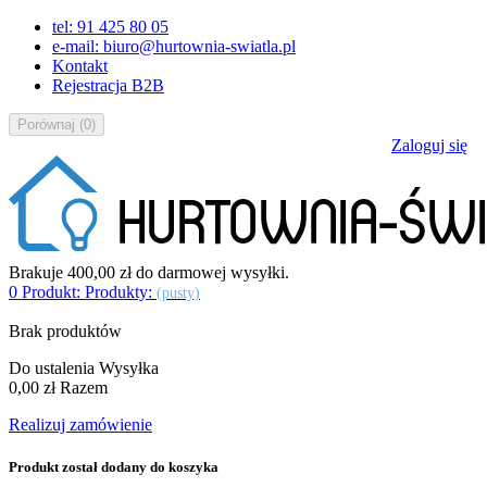
tel: 91 425 80 05
e-mail: biuro@hurtownia-swiatla.pl
Kontakt
Rejestracja B2B
Porównaj
(
0
)
Zaloguj się
Brakuje
400,00 zł
do darmowej wysyłki.
0
Produkt:
Produkty:
(pusty)
Brak produktów
Do ustalenia
Wysyłka
0,00 zł
Razem
Realizuj zamówienie
Produkt został dodany do koszyka