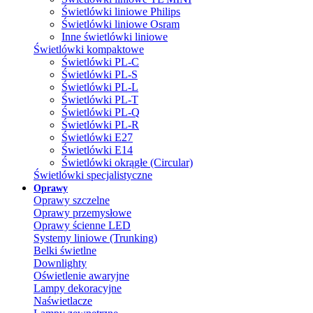
Świetlówki liniowe Philips
Świetlówki liniowe Osram
Inne świetlówki liniowe
Świetlówki kompaktowe
Świetlówki PL-C
Świetlówki PL-S
Świetlówki PL-L
Świetlówki PL-T
Świetlówki PL-Q
Świetlówki PL-R
Świetlówki E27
Świetlówki E14
Świetlówki okrągłe (Circular)
Świetlówki specjalistyczne
Oprawy
Oprawy szczelne
Oprawy przemysłowe
Oprawy ścienne LED
Systemy liniowe (Trunking)
Belki świetlne
Downlighty
Oświetlenie awaryjne
Lampy dekoracyjne
Naświetlacze