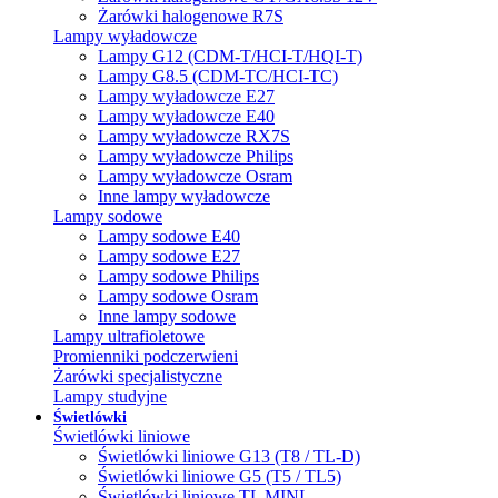
Żarówki halogenowe R7S
Lampy wyładowcze
Lampy G12 (CDM-T/HCI-T/HQI-T)
Lampy G8.5 (CDM-TC/HCI-TC)
Lampy wyładowcze E27
Lampy wyładowcze E40
Lampy wyładowcze RX7S
Lampy wyładowcze Philips
Lampy wyładowcze Osram
Inne lampy wyładowcze
Lampy sodowe
Lampy sodowe E40
Lampy sodowe E27
Lampy sodowe Philips
Lampy sodowe Osram
Inne lampy sodowe
Lampy ultrafioletowe
Promienniki podczerwieni
Żarówki specjalistyczne
Lampy studyjne
Świetlówki
Świetlówki liniowe
Świetlówki liniowe G13 (T8 / TL-D)
Świetlówki liniowe G5 (T5 / TL5)
Świetlówki liniowe TL MINI