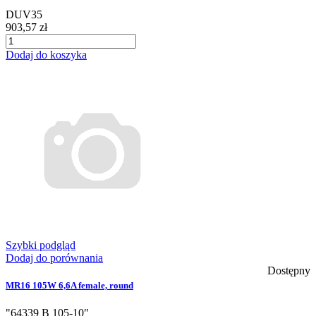
DUV35
903,57 zł
Dodaj do koszyka
Szybki podgląd
Dodaj do porównania
Dostępny
MR16 105W 6,6A female, round
"64339 B 105-10"