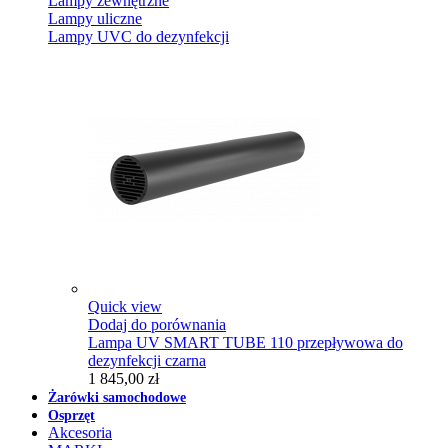
Lampy zewnętrzne
Lampy uliczne
Lampy UVC do dezynfekcji
Quick view
Dodaj do porównania
Lampa UV SMART TUBE 110 przepływowa do
dezynfekcji czarna
1 845,00 zł
Żarówki samochodowe
Osprzęt
Akcesoria