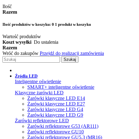
Ilość
Razem
Ilość produktów w koszyku:
0
1 produkt w koszyku
Wartość produktów
Koszt wysyłki
Do ustalenia
Razem
Wróć do zakupów
Przejdź do realizacji zamówienia
Szukaj
Źródła LED
Inteligentne oświetlenie
SMART+ inteligentne oświetlenie
Klasyczne żarówki LED
Żarówki klasyczne LED E14
Żarówki klasyczne LED E27
Żarówki klasyczne LED G4
Żarówki klasyczne LED G9
Żarówki reflektorowe LED
Żarówki reflektorowe G53 (AR111)
Żarówki reflektorowe GU10
Żarówki reflektorowe GU5.3 (MR16)