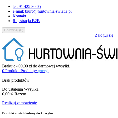
tel: 91 425 80 05
e-mail: biuro@hurtownia-swiatla.pl
Kontakt
Rejestracja B2B
Porównaj
(
0
)
Zaloguj się
Brakuje
400,00 zł
do darmowej wysyłki.
0
Produkt:
Produkty:
(pusty)
Brak produktów
Do ustalenia
Wysyłka
0,00 zł
Razem
Realizuj zamówienie
Produkt został dodany do koszyka