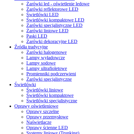
Żarówki led - oświetlenie ledowe
Żarówki reflektorowe LED
Świetlówki LED
Świetlówki kompaktowe LED
Żarówki specjalistyczne LED
Żarówki liniowe LED
Paski LED
Żarówki dekoracyjne LED
Źródła tradycyjne
Żarówki halogenowe
Lampy wyładowcze
Lampy sodowe
Lampy ultrafioletowe
Promienniki podczerwieni
Żarówki specjalistyczne
Świetlówki
Świetlówki liniowe
Świetlówki kompaktowe
Świetlówki specjalistyczne
Oprawy oświetleniowe
Oprawy szczelne
Oprawy przemysłowe
Naświetlacze
Oprawy ścienne LED
Systemy liniowe (Trunking)