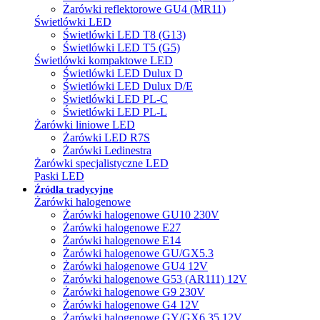
Żarówki reflektorowe GU4 (MR11)
Świetlówki LED
Świetlówki LED T8 (G13)
Świetlówki LED T5 (G5)
Świetlówki kompaktowe LED
Świetlówki LED Dulux D
Świetlówki LED Dulux D/E
Świetlówki LED PL-C
Świetlówki LED PL-L
Żarówki liniowe LED
Żarówki LED R7S
Żarówki Ledinestra
Żarówki specjalistyczne LED
Paski LED
Źródła tradycyjne
Żarówki halogenowe
Żarówki halogenowe GU10 230V
Żarówki halogenowe E27
Żarówki halogenowe E14
Żarówki halogenowe GU/GX5.3
Żarówki halogenowe GU4 12V
Żarówki halogenowe G53 (AR111) 12V
Żarówki halogenowe G9 230V
Żarówki halogenowe G4 12V
Żarówki halogenowe GY/GX6.35 12V