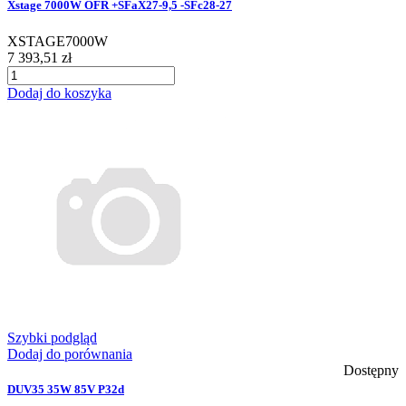
Xstage 7000W OFR +SFaX27-9,5 -SFc28-27
XSTAGE7000W
7 393,51 zł
Dodaj do koszyka
Szybki podgląd
Dodaj do porównania
Dostępny
DUV35 35W 85V P32d