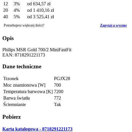
12
3%
od
634,57 zł
20
4%
od
1 410,16 zł
40
5%
od
3 525,41 zł
Potrzebujesz większej ilości?
Zapytaj o wycenę
Opis
Philips MSR Gold 700/2 MiniFastFit
EAN: 8718291221173
Dane techniczne
Trzonek
PGJX28
Moc znamionowa [W]
700
Temperatura barwowa [K]
7200
Barwa światła
772
Ściemnianie
Tak
Pobierz
Karta katalogowa - 8718291221173