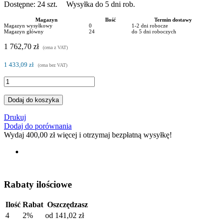
Dostępne:
24
szt.
Wysyłka do 5 dni rob.
Magazyn
Ilość
Termin dostawy
Magazyn wysyłkowy
0
1-2 dni robocze
Magazyn główny
24
do 5 dni roboczych
1 762,70 zł
(cena z VAT)
1 433,09 zł
(cena bez VAT)
Dodaj do koszyka
Drukuj
Dodaj do porównania
Wydaj
400,00 zł
więcej i otrzymaj bezpłatną wysyłkę!
Rabaty ilościowe
Ilość
Rabat
Oszczędzasz
4
2%
od
141,02 zł