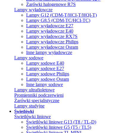
Żarówki halogenowe R7S
Lampy wyładowcze
Lampy G12 (CDM-T/HCI-T/HQI-T)
Lampy G8.5 (CDM-TC/HCI-TC)
Lampy wyładowcze E27
Lampy wyładowcze E40
Lampy wyładowcze RX7S
Lampy wyładowcze Philips
Lampy wyładowcze Osram
Inne lampy wyładowcze
Lampy sodowe
Lampy sodowe E40
Lampy sodowe E27
Lampy sodowe Philips
Lampy sodowe Osram
Inne lampy sodowe
Lampy ultrafioletowe
Promienniki podczerwieni
Żarówki specjalistyczne
Lampy studyjne
Świetlówki
Świetlówki liniowe
Świetlówki liniowe G13 (T8 / TL-D)
Świetlówki liniowe G5 (T5 / TL5)
Świetlówki liniowe TL MINI