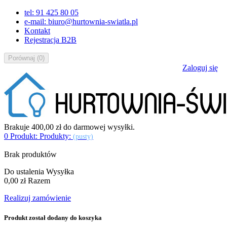
tel: 91 425 80 05
e-mail: biuro@hurtownia-swiatla.pl
Kontakt
Rejestracja B2B
Porównaj
(
0
)
Zaloguj się
Brakuje
400,00 zł
do darmowej wysyłki.
0
Produkt:
Produkty:
(pusty)
Brak produktów
Do ustalenia
Wysyłka
0,00 zł
Razem
Realizuj zamówienie
Produkt został dodany do koszyka