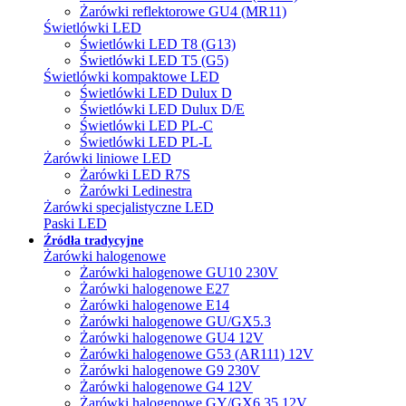
Żarówki reflektorowe GU4 (MR11)
Świetlówki LED
Świetlówki LED T8 (G13)
Świetlówki LED T5 (G5)
Świetlówki kompaktowe LED
Świetlówki LED Dulux D
Świetlówki LED Dulux D/E
Świetlówki LED PL-C
Świetlówki LED PL-L
Żarówki liniowe LED
Żarówki LED R7S
Żarówki Ledinestra
Żarówki specjalistyczne LED
Paski LED
Źródła tradycyjne
Żarówki halogenowe
Żarówki halogenowe GU10 230V
Żarówki halogenowe E27
Żarówki halogenowe E14
Żarówki halogenowe GU/GX5.3
Żarówki halogenowe GU4 12V
Żarówki halogenowe G53 (AR111) 12V
Żarówki halogenowe G9 230V
Żarówki halogenowe G4 12V
Żarówki halogenowe GY/GX6.35 12V