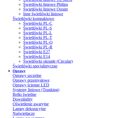
Świetlówki liniowe Philips
Świetlówki liniowe Osram
Inne świetlówki liniowe
Świetlówki kompaktowe
Świetlówki PL-C
Świetlówki PL-S
Świetlówki PL-L
Świetlówki PL-T
Świetlówki PL-Q
Świetlówki PL-R
Świetlówki E27
Świetlówki E14
Świetlówki okrągłe (Circular)
Świetlówki specjalistyczne
Oprawy
Oprawy szczelne
Oprawy przemysłowe
Oprawy ścienne LED
Systemy liniowe (Trunking)
Belki świetlne
Downlighty
Oświetlenie awaryjne
Lampy dekoracyjne
Naświetlacze