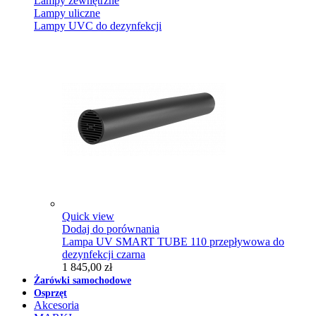
Lampy zewnętrzne
Lampy uliczne
Lampy UVC do dezynfekcji
Quick view
Dodaj do porównania
Lampa UV SMART TUBE 110 przepływowa do
dezynfekcji czarna
1 845,00 zł
Żarówki samochodowe
Osprzęt
Akcesoria