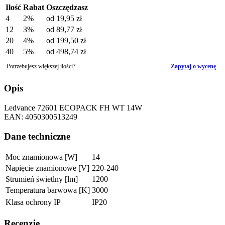
Ilość
Rabat
Oszczędzasz
4
2%
od
19,95 zł
12
3%
od
89,77 zł
20
4%
od
199,50 zł
40
5%
od
498,74 zł
Potrzebujesz większej ilości?
Zapytaj o wycenę
Opis
Ledvance 72601 ECOPACK FH WT 14W
EAN: 4050300513249
Dane techniczne
Moc znamionowa [W]
14
Napięcie znamionowe [V]
220-240
Strumień świetlny [lm]
1200
Temperatura barwowa [K]
3000
Klasa ochrony IP
IP20
Recenzje