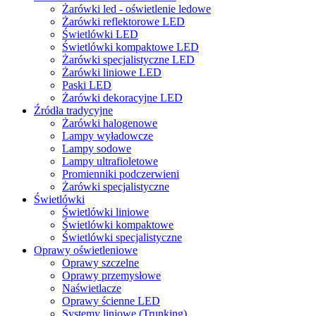
Żarówki led - oświetlenie ledowe
Żarówki reflektorowe LED
Świetlówki LED
Świetlówki kompaktowe LED
Żarówki specjalistyczne LED
Żarówki liniowe LED
Paski LED
Żarówki dekoracyjne LED
Źródła tradycyjne
Żarówki halogenowe
Lampy wyładowcze
Lampy sodowe
Lampy ultrafioletowe
Promienniki podczerwieni
Żarówki specjalistyczne
Świetlówki
Świetlówki liniowe
Świetlówki kompaktowe
Świetlówki specjalistyczne
Oprawy oświetleniowe
Oprawy szczelne
Oprawy przemysłowe
Naświetlacze
Oprawy ścienne LED
Systemy liniowe (Trunking)