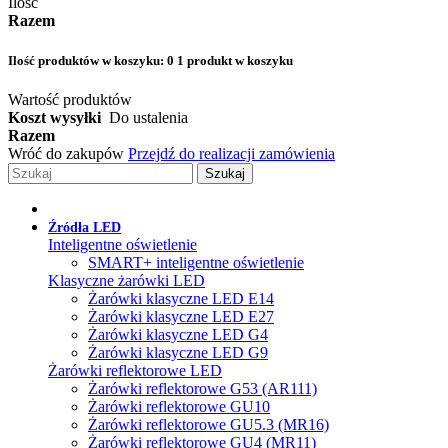
Ilość
Razem
Ilość produktów w koszyku:
0
1 produkt w koszyku
Wartość produktów
Koszt wysyłki
Do ustalenia
Razem
Wróć do zakupów
Przejdź do realizacji zamówienia
Szukaj
Źródła LED
Inteligentne oświetlenie
SMART+ inteligentne oświetlenie
Klasyczne żarówki LED
Żarówki klasyczne LED E14
Żarówki klasyczne LED E27
Żarówki klasyczne LED G4
Żarówki klasyczne LED G9
Żarówki reflektorowe LED
Żarówki reflektorowe G53 (AR111)
Żarówki reflektorowe GU10
Żarówki reflektorowe GU5.3 (MR16)
Żarówki reflektorowe GU4 (MR11)