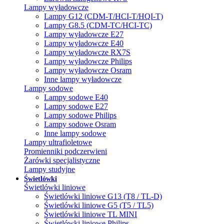
Lampy wyładowcze
Lampy G12 (CDM-T/HCI-T/HQI-T)
Lampy G8.5 (CDM-TC/HCI-TC)
Lampy wyładowcze E27
Lampy wyładowcze E40
Lampy wyładowcze RX7S
Lampy wyładowcze Philips
Lampy wyładowcze Osram
Inne lampy wyładowcze
Lampy sodowe
Lampy sodowe E40
Lampy sodowe E27
Lampy sodowe Philips
Lampy sodowe Osram
Inne lampy sodowe
Lampy ultrafioletowe
Promienniki podczerwieni
Żarówki specjalistyczne
Lampy studyjne
Świetlówki
Świetlówki liniowe
Świetlówki liniowe G13 (T8 / TL-D)
Świetlówki liniowe G5 (T5 / TL5)
Świetlówki liniowe TL MINI
Świetlówki liniowe Philips