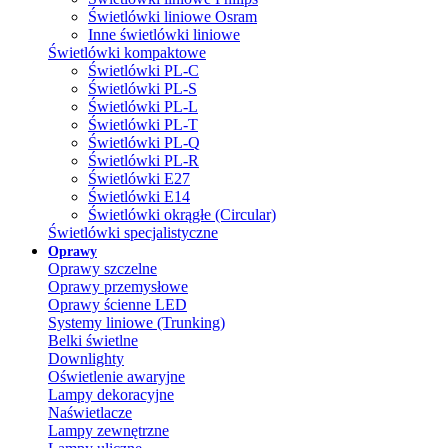
Świetlówki liniowe Osram
Inne świetlówki liniowe
Świetlówki kompaktowe
Świetlówki PL-C
Świetlówki PL-S
Świetlówki PL-L
Świetlówki PL-T
Świetlówki PL-Q
Świetlówki PL-R
Świetlówki E27
Świetlówki E14
Świetlówki okrągłe (Circular)
Świetlówki specjalistyczne
Oprawy
Oprawy szczelne
Oprawy przemysłowe
Oprawy ścienne LED
Systemy liniowe (Trunking)
Belki świetlne
Downlighty
Oświetlenie awaryjne
Lampy dekoracyjne
Naświetlacze
Lampy zewnętrzne