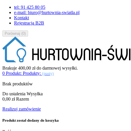
tel: 91 425 80 05
e-mail: biuro@hurtownia-swiatla.pl
Kontakt
Rejestracja B2B
Porównaj
(
0
)
Brakuje
400,00 zł
do darmowej wysyłki.
0
Produkt:
Produkty:
(pusty)
Brak produktów
Do ustalenia
Wysyłka
0,00 zł
Razem
Realizuj zamówienie
Produkt został dodany do koszyka