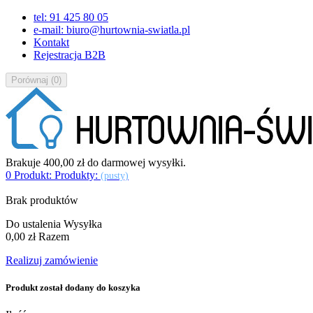
tel: 91 425 80 05
e-mail: biuro@hurtownia-swiatla.pl
Kontakt
Rejestracja B2B
Porównaj
(
0
)
Brakuje
400,00 zł
do darmowej wysyłki.
0
Produkt:
Produkty:
(pusty)
Brak produktów
Do ustalenia
Wysyłka
0,00 zł
Razem
Realizuj zamówienie
Produkt został dodany do koszyka