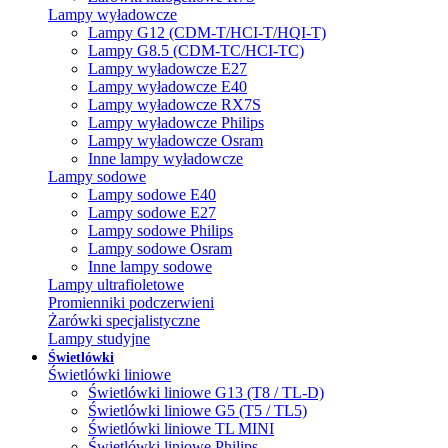
Lampy wyładowcze
Lampy G12 (CDM-T/HCI-T/HQI-T)
Lampy G8.5 (CDM-TC/HCI-TC)
Lampy wyładowcze E27
Lampy wyładowcze E40
Lampy wyładowcze RX7S
Lampy wyładowcze Philips
Lampy wyładowcze Osram
Inne lampy wyładowcze
Lampy sodowe
Lampy sodowe E40
Lampy sodowe E27
Lampy sodowe Philips
Lampy sodowe Osram
Inne lampy sodowe
Lampy ultrafioletowe
Promienniki podczerwieni
Żarówki specjalistyczne
Lampy studyjne
Świetlówki
Świetlówki liniowe
Świetlówki liniowe G13 (T8 / TL-D)
Świetlówki liniowe G5 (T5 / TL5)
Świetlówki liniowe TL MINI
Świetlówki liniowe Philips