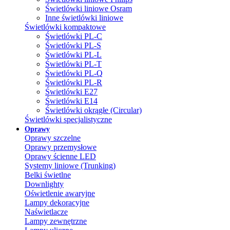
Świetlówki liniowe Osram
Inne świetlówki liniowe
Świetlówki kompaktowe
Świetlówki PL-C
Świetlówki PL-S
Świetlówki PL-L
Świetlówki PL-T
Świetlówki PL-Q
Świetlówki PL-R
Świetlówki E27
Świetlówki E14
Świetlówki okrągłe (Circular)
Świetlówki specjalistyczne
Oprawy
Oprawy szczelne
Oprawy przemysłowe
Oprawy ścienne LED
Systemy liniowe (Trunking)
Belki świetlne
Downlighty
Oświetlenie awaryjne
Lampy dekoracyjne
Naświetlacze
Lampy zewnętrzne