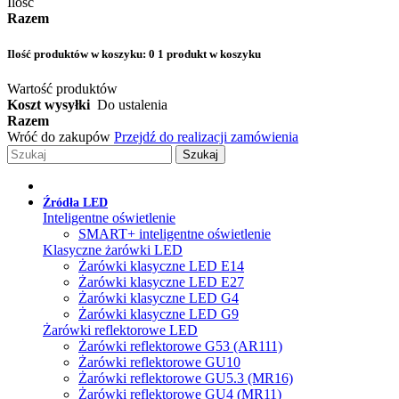
Ilość
Razem
Ilość produktów w koszyku:
0
1 produkt w koszyku
Wartość produktów
Koszt wysyłki
Do ustalenia
Razem
Wróć do zakupów
Przejdź do realizacji zamówienia
Szukaj
Źródła LED
Inteligentne oświetlenie
SMART+ inteligentne oświetlenie
Klasyczne żarówki LED
Żarówki klasyczne LED E14
Żarówki klasyczne LED E27
Żarówki klasyczne LED G4
Żarówki klasyczne LED G9
Żarówki reflektorowe LED
Żarówki reflektorowe G53 (AR111)
Żarówki reflektorowe GU10
Żarówki reflektorowe GU5.3 (MR16)
Żarówki reflektorowe GU4 (MR11)