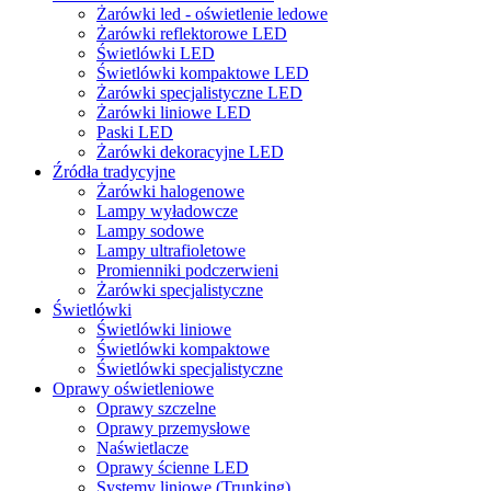
Żarówki led - oświetlenie ledowe
Żarówki reflektorowe LED
Świetlówki LED
Świetlówki kompaktowe LED
Żarówki specjalistyczne LED
Żarówki liniowe LED
Paski LED
Żarówki dekoracyjne LED
Źródła tradycyjne
Żarówki halogenowe
Lampy wyładowcze
Lampy sodowe
Lampy ultrafioletowe
Promienniki podczerwieni
Żarówki specjalistyczne
Świetlówki
Świetlówki liniowe
Świetlówki kompaktowe
Świetlówki specjalistyczne
Oprawy oświetleniowe
Oprawy szczelne
Oprawy przemysłowe
Naświetlacze
Oprawy ścienne LED
Systemy liniowe (Trunking)