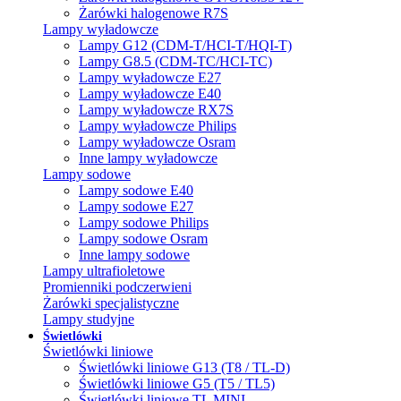
Żarówki halogenowe R7S
Lampy wyładowcze
Lampy G12 (CDM-T/HCI-T/HQI-T)
Lampy G8.5 (CDM-TC/HCI-TC)
Lampy wyładowcze E27
Lampy wyładowcze E40
Lampy wyładowcze RX7S
Lampy wyładowcze Philips
Lampy wyładowcze Osram
Inne lampy wyładowcze
Lampy sodowe
Lampy sodowe E40
Lampy sodowe E27
Lampy sodowe Philips
Lampy sodowe Osram
Inne lampy sodowe
Lampy ultrafioletowe
Promienniki podczerwieni
Żarówki specjalistyczne
Lampy studyjne
Świetlówki
Świetlówki liniowe
Świetlówki liniowe G13 (T8 / TL-D)
Świetlówki liniowe G5 (T5 / TL5)
Świetlówki liniowe TL MINI