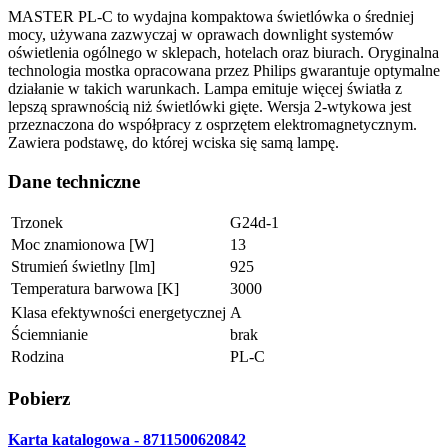
MASTER PL-C to wydajna kompaktowa świetlówka o średniej
mocy, używana zazwyczaj w oprawach downlight systemów
oświetlenia ogólnego w sklepach, hotelach oraz biurach. Oryginalna
technologia mostka opracowana przez Philips gwarantuje optymalne
działanie w takich warunkach. Lampa emituje więcej światła z
lepszą sprawnością niż świetlówki gięte. Wersja 2-wtykowa jest
przeznaczona do współpracy z osprzętem elektromagnetycznym.
Zawiera podstawę, do której wciska się samą lampę.
Dane techniczne
Trzonek
G24d-1
Moc znamionowa [W]
13
Strumień świetlny [lm]
925
Temperatura barwowa [K]
3000
Klasa efektywności energetycznej
A
Ściemnianie
brak
Rodzina
PL-C
Pobierz
Karta katalogowa - 8711500620842