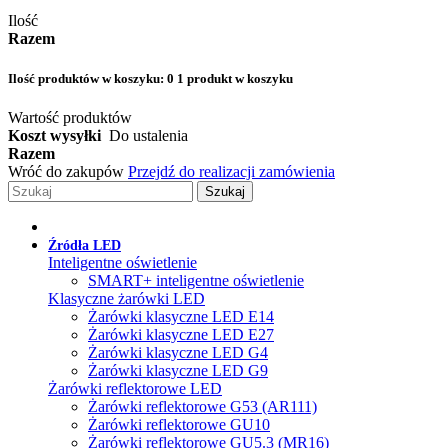
Ilość
Razem
Ilość produktów w koszyku:
0
1 produkt w koszyku
Wartość produktów
Koszt wysyłki
Do ustalenia
Razem
Wróć do zakupów
Przejdź do realizacji zamówienia
Szukaj
Źródła LED
Inteligentne oświetlenie
SMART+ inteligentne oświetlenie
Klasyczne żarówki LED
Żarówki klasyczne LED E14
Żarówki klasyczne LED E27
Żarówki klasyczne LED G4
Żarówki klasyczne LED G9
Żarówki reflektorowe LED
Żarówki reflektorowe G53 (AR111)
Żarówki reflektorowe GU10
Żarówki reflektorowe GU5.3 (MR16)