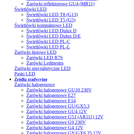
Żarówki reflektorowe GU4 (MR11)
Świetlówki LED
Świetlówki LED T8 (G13)
Świetlówki LED T5 (G5)
Świetlówki kompaktowe LED
Świetlówki LED Dulux D
Świetlówki LED Dulux D/E
Świetlówki LED PL-C
Świetlówki LED PL-L
Żarówki liniowe LED
Żarówki LED R7S
Żarówki Ledinestra
Żarówki specjalistyczne LED
Paski LED
Źródła tradycyjne
Żarówki halogenowe
Żarówki halogenowe GU10 230V
Żarówki halogenowe E27
Żarówki halogenowe E14
Żarówki halogenowe GU/GX5.3
Żarówki halogenowe GU4 12V
Żarówki halogenowe G53 (AR111) 12V
Żarówki halogenowe G9 230V
Żarówki halogenowe G4 12V
Żarówki halogenowe GY/GX6.35 12V