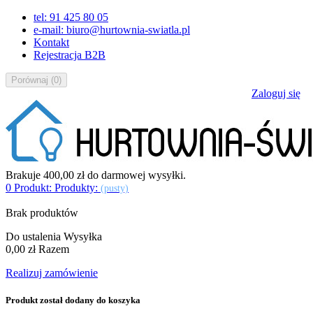
tel: 91 425 80 05
e-mail: biuro@hurtownia-swiatla.pl
Kontakt
Rejestracja B2B
Porównaj
(
0
)
Zaloguj się
Brakuje
400,00 zł
do darmowej wysyłki.
0
Produkt:
Produkty:
(pusty)
Brak produktów
Do ustalenia
Wysyłka
0,00 zł
Razem
Realizuj zamówienie
Produkt został dodany do koszyka