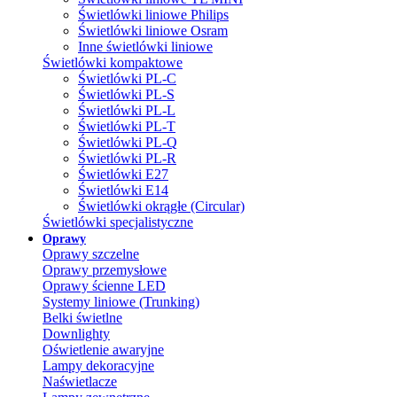
Świetlówki liniowe Philips
Świetlówki liniowe Osram
Inne świetlówki liniowe
Świetlówki kompaktowe
Świetlówki PL-C
Świetlówki PL-S
Świetlówki PL-L
Świetlówki PL-T
Świetlówki PL-Q
Świetlówki PL-R
Świetlówki E27
Świetlówki E14
Świetlówki okrągłe (Circular)
Świetlówki specjalistyczne
Oprawy
Oprawy szczelne
Oprawy przemysłowe
Oprawy ścienne LED
Systemy liniowe (Trunking)
Belki świetlne
Downlighty
Oświetlenie awaryjne
Lampy dekoracyjne
Naświetlacze