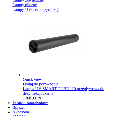
Lampy zewnętrzne
Lampy uliczne
Lampy UVC do dezynfekcji
Quick view
Dodaj do porównania
Lampa UV SMART TUBE 110 przepływowa do
dezynfekcji czarna
1 845,00 zł
Żarówki samochodowe
Osprzęt
Akcesoria