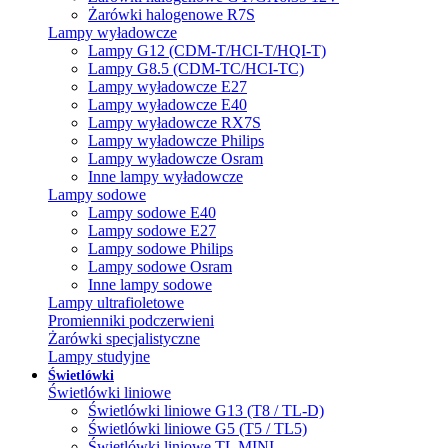
Żarówki halogenowe R7S
Lampy wyładowcze
Lampy G12 (CDM-T/HCI-T/HQI-T)
Lampy G8.5 (CDM-TC/HCI-TC)
Lampy wyładowcze E27
Lampy wyładowcze E40
Lampy wyładowcze RX7S
Lampy wyładowcze Philips
Lampy wyładowcze Osram
Inne lampy wyładowcze
Lampy sodowe
Lampy sodowe E40
Lampy sodowe E27
Lampy sodowe Philips
Lampy sodowe Osram
Inne lampy sodowe
Lampy ultrafioletowe
Promienniki podczerwieni
Żarówki specjalistyczne
Lampy studyjne
Świetlówki
Świetlówki liniowe
Świetlówki liniowe G13 (T8 / TL-D)
Świetlówki liniowe G5 (T5 / TL5)
Świetlówki liniowe TL MINI