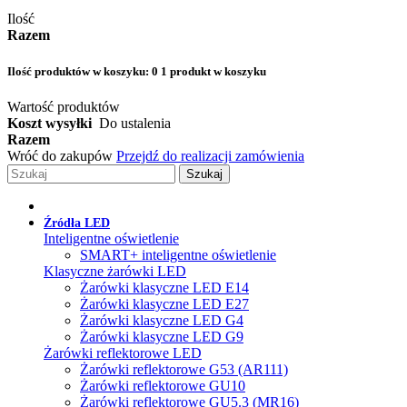
Ilość
Razem
Ilość produktów w koszyku:
0
1 produkt w koszyku
Wartość produktów
Koszt wysyłki
Do ustalenia
Razem
Wróć do zakupów
Przejdź do realizacji zamówienia
Szukaj
Źródła LED
Inteligentne oświetlenie
SMART+ inteligentne oświetlenie
Klasyczne żarówki LED
Żarówki klasyczne LED E14
Żarówki klasyczne LED E27
Żarówki klasyczne LED G4
Żarówki klasyczne LED G9
Żarówki reflektorowe LED
Żarówki reflektorowe G53 (AR111)
Żarówki reflektorowe GU10
Żarówki reflektorowe GU5.3 (MR16)