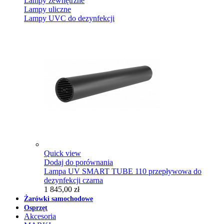
Lampy zewnętrzne
Lampy uliczne
Lampy UVC do dezynfekcji
Quick view
Dodaj do porównania
Lampa UV SMART TUBE 110 przepływowa do
dezynfekcji czarna
1 845,00 zł
Żarówki samochodowe
Osprzęt
Akcesoria