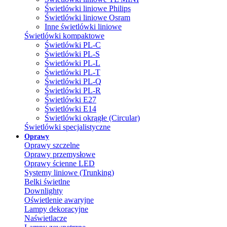
Świetlówki liniowe Philips
Świetlówki liniowe Osram
Inne świetlówki liniowe
Świetlówki kompaktowe
Świetlówki PL-C
Świetlówki PL-S
Świetlówki PL-L
Świetlówki PL-T
Świetlówki PL-Q
Świetlówki PL-R
Świetlówki E27
Świetlówki E14
Świetlówki okrągłe (Circular)
Świetlówki specjalistyczne
Oprawy
Oprawy szczelne
Oprawy przemysłowe
Oprawy ścienne LED
Systemy liniowe (Trunking)
Belki świetlne
Downlighty
Oświetlenie awaryjne
Lampy dekoracyjne
Naświetlacze