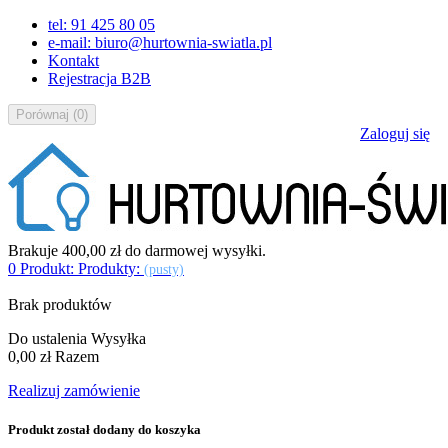
tel: 91 425 80 05
e-mail: biuro@hurtownia-swiatla.pl
Kontakt
Rejestracja B2B
Porównaj
(
0
)
Zaloguj się
Brakuje
400,00 zł
do darmowej wysyłki.
0
Produkt:
Produkty:
(pusty)
Brak produktów
Do ustalenia
Wysyłka
0,00 zł
Razem
Realizuj zamówienie
Produkt został dodany do koszyka