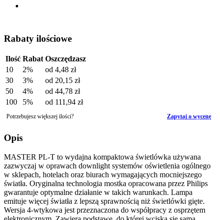
Rabaty ilościowe
Ilość
Rabat
Oszczędzasz
10
2%
od
4,48 zł
30
3%
od
20,15 zł
50
4%
od
44,78 zł
100
5%
od
111,94 zł
Potrzebujesz większej ilości?
Zapytaj o wycenę
Opis
MASTER PL-T to wydajna kompaktowa świetlówka używana
zazwyczaj w oprawach downlight systemów oświetlenia ogólnego
w sklepach, hotelach oraz biurach wymagających mocniejszego
światła. Oryginalna technologia mostka opracowana przez Philips
gwarantuje optymalne działanie w takich warunkach. Lampa
emituje więcej światła z lepszą sprawnością niż świetlówki gięte.
Wersja 4-wtykowa jest przeznaczona do współpracy z osprzętem
elektronicznym. Zawiera podstawę, do której wciska się samą