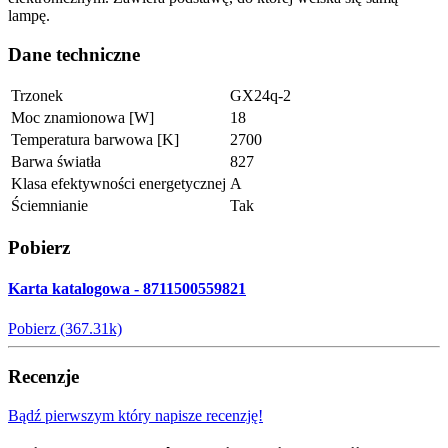
lampę.
Dane techniczne
Trzonek
GX24q-2
Moc znamionowa [W]
18
Temperatura barwowa [K]
2700
Barwa światła
827
Klasa efektywności energetycznej
A
Ściemnianie
Tak
Pobierz
Karta katalogowa - 8711500559821
Pobierz (367.31k)
Recenzje
Bądź pierwszym który napisze recenzję!