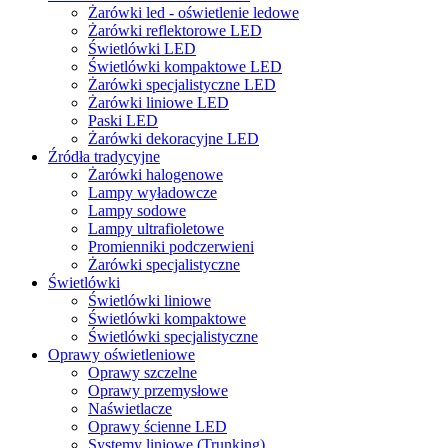
Żarówki led - oświetlenie ledowe
Żarówki reflektorowe LED
Świetlówki LED
Świetlówki kompaktowe LED
Żarówki specjalistyczne LED
Żarówki liniowe LED
Paski LED
Żarówki dekoracyjne LED
Źródła tradycyjne
Żarówki halogenowe
Lampy wyładowcze
Lampy sodowe
Lampy ultrafioletowe
Promienniki podczerwieni
Żarówki specjalistyczne
Świetlówki
Świetlówki liniowe
Świetlówki kompaktowe
Świetlówki specjalistyczne
Oprawy oświetleniowe
Oprawy szczelne
Oprawy przemysłowe
Naświetlacze
Oprawy ścienne LED
Systemy liniowe (Trunking)