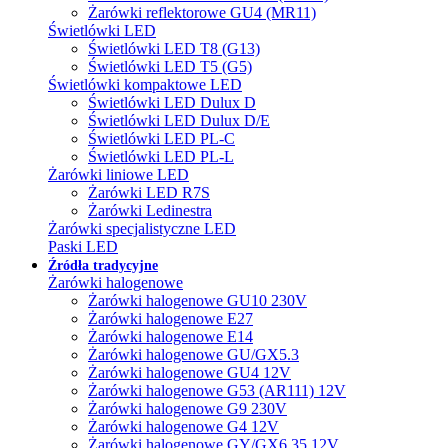
Żarówki reflektorowe GU4 (MR11)
Świetlówki LED
Świetlówki LED T8 (G13)
Świetlówki LED T5 (G5)
Świetlówki kompaktowe LED
Świetlówki LED Dulux D
Świetlówki LED Dulux D/E
Świetlówki LED PL-C
Świetlówki LED PL-L
Żarówki liniowe LED
Żarówki LED R7S
Żarówki Ledinestra
Żarówki specjalistyczne LED
Paski LED
Źródła tradycyjne
Żarówki halogenowe
Żarówki halogenowe GU10 230V
Żarówki halogenowe E27
Żarówki halogenowe E14
Żarówki halogenowe GU/GX5.3
Żarówki halogenowe GU4 12V
Żarówki halogenowe G53 (AR111) 12V
Żarówki halogenowe G9 230V
Żarówki halogenowe G4 12V
Żarówki halogenowe GY/GX6.35 12V