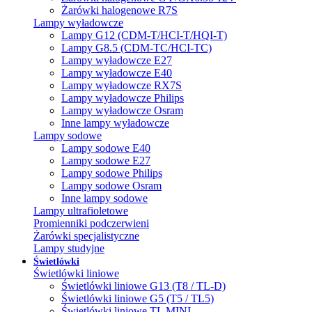
Żarówki halogenowe R7S
Lampy wyładowcze
Lampy G12 (CDM-T/HCI-T/HQI-T)
Lampy G8.5 (CDM-TC/HCI-TC)
Lampy wyładowcze E27
Lampy wyładowcze E40
Lampy wyładowcze RX7S
Lampy wyładowcze Philips
Lampy wyładowcze Osram
Inne lampy wyładowcze
Lampy sodowe
Lampy sodowe E40
Lampy sodowe E27
Lampy sodowe Philips
Lampy sodowe Osram
Inne lampy sodowe
Lampy ultrafioletowe
Promienniki podczerwieni
Żarówki specjalistyczne
Lampy studyjne
Świetlówki
Świetlówki liniowe
Świetlówki liniowe G13 (T8 / TL-D)
Świetlówki liniowe G5 (T5 / TL5)
Świetlówki liniowe TL MINI