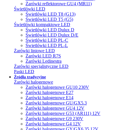
Żarówki reflektorowe GU4 (MR11)
Świetlówki LED
Świetlówki LED T8 (G13)
Świetlówki LED T5 (G5)
Świetlówki kompaktowe LED
Świetlówki LED Dulux D
Świetlówki LED Dulux D/E
Świetlówki LED PL-C
Świetlówki LED PL-L
Żarówki liniowe LED
Żarówki LED R7S
Żarówki Ledinestra
Żarówki specjalistyczne LED
Paski LED
Źródła tradycyjne
Żarówki halogenowe
Żarówki halogenowe GU10 230V
Żarówki halogenowe E27
Żarówki halogenowe E14
Żarówki halogenowe GU/GX5.3
Żarówki halogenowe GU4 12V
Żarówki halogenowe G53 (AR111) 12V
Żarówki halogenowe G9 230V
Żarówki halogenowe G4 12V
Żarówki halogenowe GY/GX6.35 12V