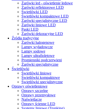
Żarówki led - oświetlenie ledowe
Żarówki reflektorowe LED
Świetlówki LED
Świetlówki kompaktowe LED
Żarówki specjalistyczne LED
Żarówki liniowe LED
Paski LED
Żarówki dekoracyjne LED
Źródła tradycyjne
Żarówki halogenowe
Lampy wyładowcze
Lampy sodowe
Lampy ultrafioletowe
Promienniki podczerwieni
Żarówki specjalistyczne
Świetlówki
Świetlówki liniowe
Świetlówki kompaktowe
Świetlówki specjalistyczne
Oprawy oświetleniowe
Oprawy szczelne
Oprawy przemysłowe
Naświetlacze
Oprawy ścienne LED
Systemy liniowe (Trunking)