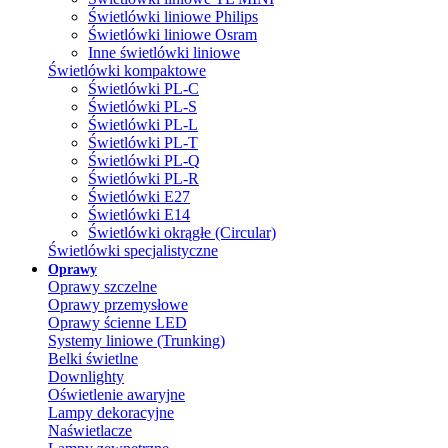
Świetlówki liniowe Philips
Świetlówki liniowe Osram
Inne świetlówki liniowe
Świetlówki kompaktowe
Świetlówki PL-C
Świetlówki PL-S
Świetlówki PL-L
Świetlówki PL-T
Świetlówki PL-Q
Świetlówki PL-R
Świetlówki E27
Świetlówki E14
Świetlówki okrągłe (Circular)
Świetlówki specjalistyczne
Oprawy
Oprawy szczelne
Oprawy przemysłowe
Oprawy ścienne LED
Systemy liniowe (Trunking)
Belki świetlne
Downlighty
Oświetlenie awaryjne
Lampy dekoracyjne
Naświetlacze