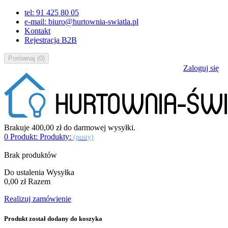
tel: 91 425 80 05
e-mail: biuro@hurtownia-swiatla.pl
Kontakt
Rejestracja B2B
Porównaj
(
0
)
Zaloguj się
Brakuje
400,00 zł
do darmowej wysyłki.
0
Produkt:
Produkty:
(pusty)
Brak produktów
Do ustalenia
Wysyłka
0,00 zł
Razem
Realizuj zamówienie
Produkt został dodany do koszyka