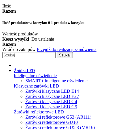
Ilość
Razem
Ilość produktów w koszyku:
0
1 produkt w koszyku
Wartość produktów
Koszt wysyłki
Do ustalenia
Razem
Wróć do zakupów
Przejdź do realizacji zamówienia
Szukaj
Źródła LED
Inteligentne oświetlenie
SMART+ inteligentne oświetlenie
Klasyczne żarówki LED
Żarówki klasyczne LED E14
Żarówki klasyczne LED E27
Żarówki klasyczne LED G4
Żarówki klasyczne LED G9
Żarówki reflektorowe LED
Żarówki reflektorowe G53 (AR111)
Żarówki reflektorowe GU10
Żarówki reflektorowe GU5.3 (MR16)