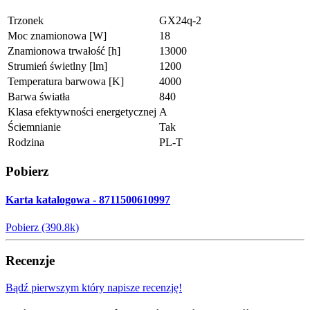
Trzonek
GX24q-2
Moc znamionowa [W]
18
Znamionowa trwałość [h]
13000
Strumień świetlny [lm]
1200
Temperatura barwowa [K]
4000
Barwa światła
840
Klasa efektywności energetycznej
A
Ściemnianie
Tak
Rodzina
PL-T
Pobierz
Karta katalogowa - 8711500610997
Pobierz (390.8k)
Recenzje
Bądź pierwszym który napisze recenzję!