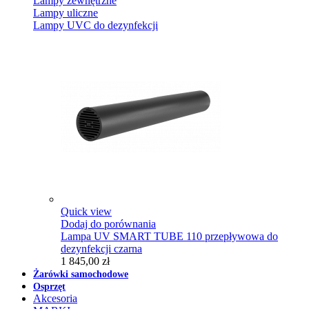
Lampy zewnętrzne
Lampy uliczne
Lampy UVC do dezynfekcji
Quick view
Dodaj do porównania
Lampa UV SMART TUBE 110 przepływowa do
dezynfekcji czarna
1 845,00 zł
Żarówki samochodowe
Osprzęt
Akcesoria