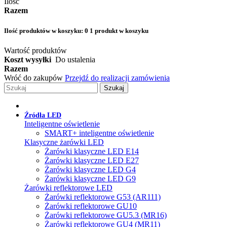
Ilość
Razem
Ilość produktów w koszyku:
0
1 produkt w koszyku
Wartość produktów
Koszt wysyłki
Do ustalenia
Razem
Wróć do zakupów
Przejdź do realizacji zamówienia
Szukaj
Źródła LED
Inteligentne oświetlenie
SMART+ inteligentne oświetlenie
Klasyczne żarówki LED
Żarówki klasyczne LED E14
Żarówki klasyczne LED E27
Żarówki klasyczne LED G4
Żarówki klasyczne LED G9
Żarówki reflektorowe LED
Żarówki reflektorowe G53 (AR111)
Żarówki reflektorowe GU10
Żarówki reflektorowe GU5.3 (MR16)
Żarówki reflektorowe GU4 (MR11)