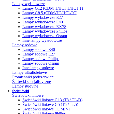
Lampy wyładowcze
Lampy G12 (CDM-T/HCI-T/HQI-T)
Lampy G8.5 (CDM-TC/HCI-TC)
Lampy wyładowcze E27
Lampy wyładowcze E40
Lampy wyładowcze RX7S
Lampy wyładowcze Philips
Lampy wyładowcze Osram
Inne lampy wyładowcze
Lampy sodowe
Lampy sodowe E40
Lampy sodowe E27
Lampy sodowe Philips
Lampy sodowe Osram
Inne lampy sodowe
Lampy ultrafioletowe
Promienniki podczerwieni
Żarówki specjalistyczne
Lampy studyjne
Świetlówki
Świetlówki liniowe
Świetlówki liniowe G13 (T8 / TL-D)
Świetlówki liniowe G5 (T5 / TL5)
Świetlówki liniowe TL MINI
Świetlówki liniowe Philips