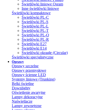
Świetlówki liniowe Osram
Inne świetlówki liniowe
Świetlówki kompaktowe
Świetlówki PL-C
Świetlówki PL-S
Świetlówki PL-L
Świetlówki PL-T
Świetlówki PL-Q
Świetlówki PL-R
Świetlówki E27
Świetlówki E14
Świetlówki okrągłe (Circular)
Świetlówki specjalistyczne
Oprawy
Oprawy szczelne
Oprawy przemysłowe
Oprawy ścienne LED
Systemy liniowe (Trunking)
Belki świetlne
Downlighty
Oświetlenie awaryjne
Lampy dekoracyjne
Naświetlacze
Lampy zewnętrzne