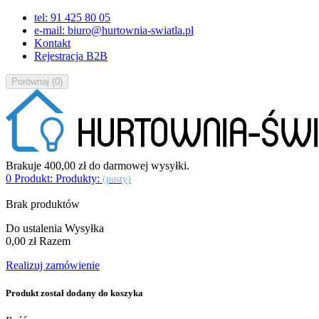
tel: 91 425 80 05
e-mail: biuro@hurtownia-swiatla.pl
Kontakt
Rejestracja B2B
Porównaj
(
0
)
Brakuje
400,00 zł
do darmowej wysyłki.
0
Produkt:
Produkty:
(pusty)
Brak produktów
Do ustalenia
Wysyłka
0,00 zł
Razem
Realizuj zamówienie
Produkt został dodany do koszyka