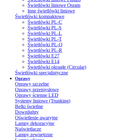
Świetlówki liniowe Osram
Inne świetlówki liniowe
Świetlówki kompaktowe
Świetlówki PL-C
Świetlówki PL-S
Świetlówki PL-L
Świetlówki PL-T
Świetlówki PL-Q
Świetlówki PL-R
Świetlówki E27
Świetlówki E14
Świetlówki okrągłe (Circular)
Świetlówki specjalistyczne
Oprawy
Oprawy szczelne
Oprawy przemysłowe
Oprawy ścienne LED
Systemy liniowe (Trunking)
Belki świetlne
Downlighty
Oświetlenie awaryjne
Lampy dekoracyjne
Naświetlacze
Lampy zewnętrzne