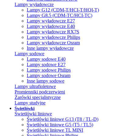
Lampy wyładowcze
Lampy G12 (CDM-T/HCI-T/HQI-T)
Lampy G8.5 (CDM-TC/HCI-TC)
Lampy wyładowcze E27
Lampy wyładowcze E40
Lampy wyładowcze RX7S
Lampy wyładowcze Philips
Lampy wyładowcze Osram
Inne lampy wyładowcze
Lampy sodowe
Lampy sodowe E40
Lampy sodowe E27
Lampy sodowe Philips
Lampy sodowe Osram
Inne lampy sodowe
Lampy ultrafioletowe
Promienniki podczerwieni
Żarówki specjalistyczne
Lampy studyjne
Świetlówki
Świetlówki liniowe
Świetlówki liniowe G13 (T8 / TL-D)
Świetlówki liniowe G5 (T5 / TL5)
Świetlówki liniowe TL MINI
Świetlówki liniowe Philips