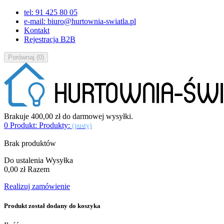
tel: 91 425 80 05
e-mail: biuro@hurtownia-swiatla.pl
Kontakt
Rejestracja B2B
Porównaj
(
0
)
Brakuje
400,00 zł
do darmowej wysyłki.
0
Produkt:
Produkty:
(pusty)
Brak produktów
Do ustalenia
Wysyłka
0,00 zł
Razem
Realizuj zamówienie
Produkt został dodany do koszyka