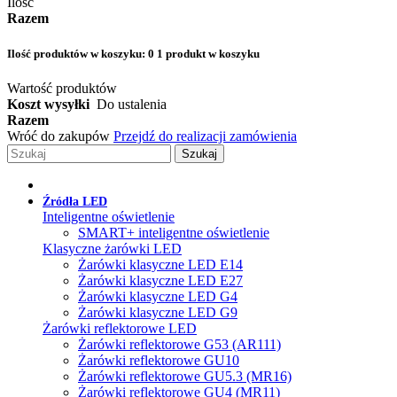
Ilość
Razem
Ilość produktów w koszyku:
0
1 produkt w koszyku
Wartość produktów
Koszt wysyłki
Do ustalenia
Razem
Wróć do zakupów
Przejdź do realizacji zamówienia
Szukaj
Źródła LED
Inteligentne oświetlenie
SMART+ inteligentne oświetlenie
Klasyczne żarówki LED
Żarówki klasyczne LED E14
Żarówki klasyczne LED E27
Żarówki klasyczne LED G4
Żarówki klasyczne LED G9
Żarówki reflektorowe LED
Żarówki reflektorowe G53 (AR111)
Żarówki reflektorowe GU10
Żarówki reflektorowe GU5.3 (MR16)
Żarówki reflektorowe GU4 (MR11)