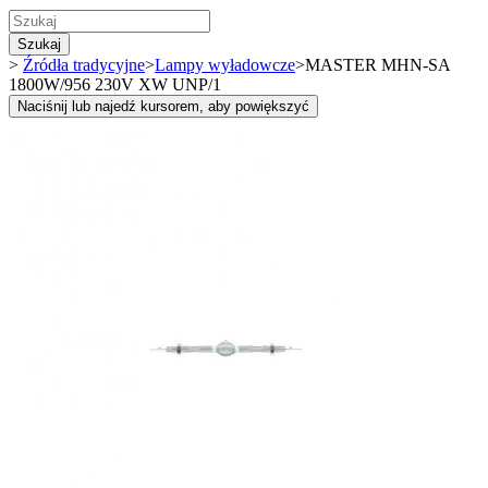
Szukaj
>
Źródła tradycyjne
>
Lampy wyładowcze
>
MASTER MHN-SA
1800W/956 230V XW UNP/1
Naciśnij lub najedź kursorem, aby powiększyć