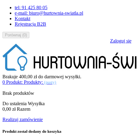
tel: 91 425 80 05
e-mail: biuro@hurtownia-swiatla.pl
Kontakt
Rejestracja B2B
Porównaj
(
0
)
Zaloguj się
Brakuje
400,00 zł
do darmowej wysyłki.
0
Produkt:
Produkty:
(pusty)
Brak produktów
Do ustalenia
Wysyłka
0,00 zł
Razem
Realizuj zamówienie
Produkt został dodany do koszyka