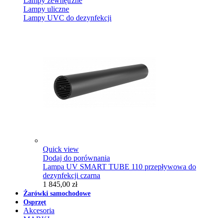
Lampy zewnętrzne
Lampy uliczne
Lampy UVC do dezynfekcji
Quick view
Dodaj do porównania
Lampa UV SMART TUBE 110 przepływowa do
dezynfekcji czarna
1 845,00 zł
Żarówki samochodowe
Osprzęt
Akcesoria