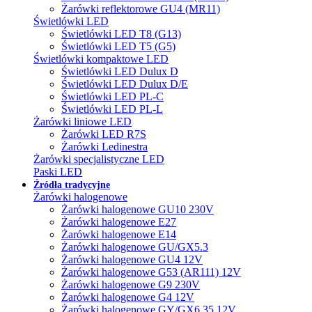
Żarówki reflektorowe GU4 (MR11)
Świetlówki LED
Świetlówki LED T8 (G13)
Świetlówki LED T5 (G5)
Świetlówki kompaktowe LED
Świetlówki LED Dulux D
Świetlówki LED Dulux D/E
Świetlówki LED PL-C
Świetlówki LED PL-L
Żarówki liniowe LED
Żarówki LED R7S
Żarówki Ledinestra
Żarówki specjalistyczne LED
Paski LED
Źródła tradycyjne
Żarówki halogenowe
Żarówki halogenowe GU10 230V
Żarówki halogenowe E27
Żarówki halogenowe E14
Żarówki halogenowe GU/GX5.3
Żarówki halogenowe GU4 12V
Żarówki halogenowe G53 (AR111) 12V
Żarówki halogenowe G9 230V
Żarówki halogenowe G4 12V
Żarówki halogenowe GY/GX6.35 12V