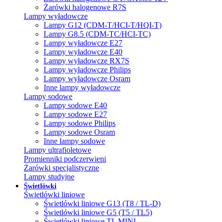
Żarówki halogenowe R7S
Lampy wyładowcze
Lampy G12 (CDM-T/HCI-T/HQI-T)
Lampy G8.5 (CDM-TC/HCI-TC)
Lampy wyładowcze E27
Lampy wyładowcze E40
Lampy wyładowcze RX7S
Lampy wyładowcze Philips
Lampy wyładowcze Osram
Inne lampy wyładowcze
Lampy sodowe
Lampy sodowe E40
Lampy sodowe E27
Lampy sodowe Philips
Lampy sodowe Osram
Inne lampy sodowe
Lampy ultrafioletowe
Promienniki podczerwieni
Żarówki specjalistyczne
Lampy studyjne
Świetlówki
Świetlówki liniowe
Świetlówki liniowe G13 (T8 / TL-D)
Świetlówki liniowe G5 (T5 / TL5)
Świetlówki liniowe TL MINI