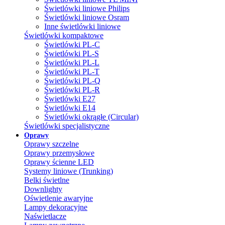
Świetlówki liniowe Philips
Świetlówki liniowe Osram
Inne świetlówki liniowe
Świetlówki kompaktowe
Świetlówki PL-C
Świetlówki PL-S
Świetlówki PL-L
Świetlówki PL-T
Świetlówki PL-Q
Świetlówki PL-R
Świetlówki E27
Świetlówki E14
Świetlówki okrągłe (Circular)
Świetlówki specjalistyczne
Oprawy
Oprawy szczelne
Oprawy przemysłowe
Oprawy ścienne LED
Systemy liniowe (Trunking)
Belki świetlne
Downlighty
Oświetlenie awaryjne
Lampy dekoracyjne
Naświetlacze