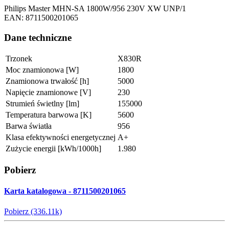
Philips Master MHN-SA 1800W/956 230V XW UNP/1
EAN: 8711500201065
Dane techniczne
Trzonek
X830R
Moc znamionowa [W]
1800
Znamionowa trwałość [h]
5000
Napięcie znamionowe [V]
230
Strumień świetlny [lm]
155000
Temperatura barwowa [K]
5600
Barwa światła
956
Klasa efektywności energetycznej
A+
Zużycie energii [kWh/1000h]
1.980
Pobierz
Karta katalogowa - 8711500201065
Pobierz (336.11k)