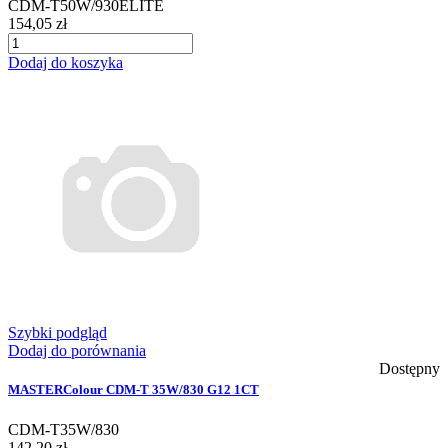
CDM-T50W/930ELITE
154,05 zł
Dodaj do koszyka
Szybki podgląd
Dodaj do porównania
Dostępny
MASTERColour CDM-T 35W/830 G12 1CT
CDM-T35W/830
142,20 zł