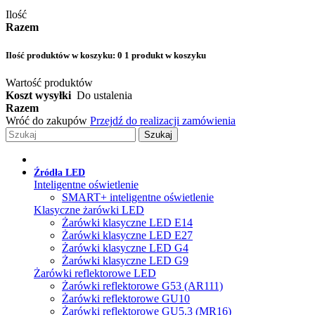
Ilość
Razem
Ilość produktów w koszyku:
0
1 produkt w koszyku
Wartość produktów
Koszt wysyłki
Do ustalenia
Razem
Wróć do zakupów
Przejdź do realizacji zamówienia
Szukaj
Źródła LED
Inteligentne oświetlenie
SMART+ inteligentne oświetlenie
Klasyczne żarówki LED
Żarówki klasyczne LED E14
Żarówki klasyczne LED E27
Żarówki klasyczne LED G4
Żarówki klasyczne LED G9
Żarówki reflektorowe LED
Żarówki reflektorowe G53 (AR111)
Żarówki reflektorowe GU10
Żarówki reflektorowe GU5.3 (MR16)