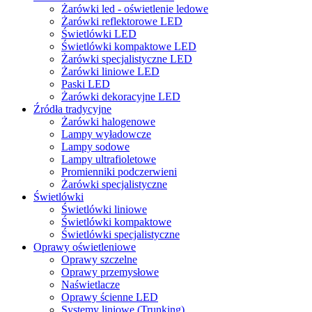
Żarówki led - oświetlenie ledowe
Żarówki reflektorowe LED
Świetlówki LED
Świetlówki kompaktowe LED
Żarówki specjalistyczne LED
Żarówki liniowe LED
Paski LED
Żarówki dekoracyjne LED
Źródła tradycyjne
Żarówki halogenowe
Lampy wyładowcze
Lampy sodowe
Lampy ultrafioletowe
Promienniki podczerwieni
Żarówki specjalistyczne
Świetlówki
Świetlówki liniowe
Świetlówki kompaktowe
Świetlówki specjalistyczne
Oprawy oświetleniowe
Oprawy szczelne
Oprawy przemysłowe
Naświetlacze
Oprawy ścienne LED
Systemy liniowe (Trunking)