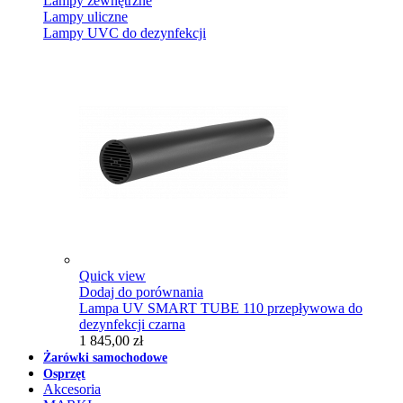
Lampy zewnętrzne
Lampy uliczne
Lampy UVC do dezynfekcji
Quick view
Dodaj do porównania
Lampa UV SMART TUBE 110 przepływowa do
dezynfekcji czarna
1 845,00 zł
Żarówki samochodowe
Osprzęt
Akcesoria