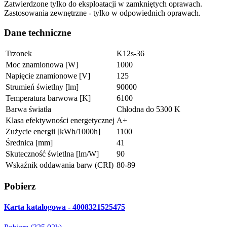
Zatwierdzone tylko do eksploatacji w zamkniętych oprawach.
Zastosowania zewnętrzne - tylko w odpowiednich oprawach.
Dane techniczne
Trzonek
K12s-36
Moc znamionowa [W]
1000
Napięcie znamionowe [V]
125
Strumień świetlny [lm]
90000
Temperatura barwowa [K]
6100
Barwa światła
Chłodna do 5300 K
Klasa efektywności energetycznej
A+
Zużycie energii [kWh/1000h]
1100
Średnica [mm]
41
Skuteczność świetlna [lm/W]
90
Wskaźnik oddawania barw (CRI)
80-89
Pobierz
Karta katalogowa - 4008321525475