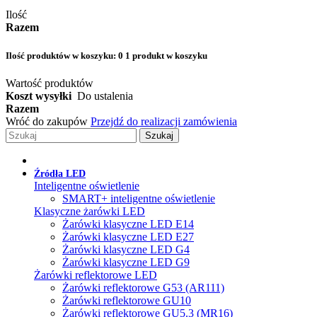
Ilość
Razem
Ilość produktów w koszyku:
0
1 produkt w koszyku
Wartość produktów
Koszt wysyłki
Do ustalenia
Razem
Wróć do zakupów
Przejdź do realizacji zamówienia
Szukaj
Źródła LED
Inteligentne oświetlenie
SMART+ inteligentne oświetlenie
Klasyczne żarówki LED
Żarówki klasyczne LED E14
Żarówki klasyczne LED E27
Żarówki klasyczne LED G4
Żarówki klasyczne LED G9
Żarówki reflektorowe LED
Żarówki reflektorowe G53 (AR111)
Żarówki reflektorowe GU10
Żarówki reflektorowe GU5.3 (MR16)