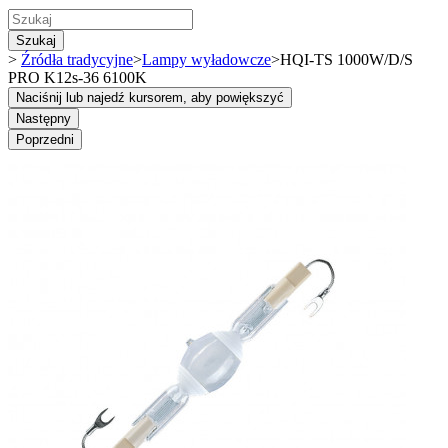
Szukaj
>
Źródła tradycyjne
>
Lampy wyładowcze
>
HQI-TS 1000W/D/S
PRO K12s-36 6100K
Naciśnij lub najedź kursorem, aby powiększyć
Następny
Poprzedni