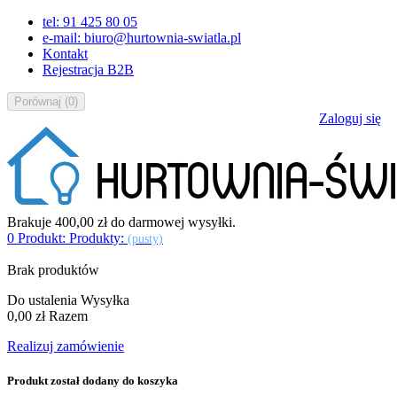
tel: 91 425 80 05
e-mail: biuro@hurtownia-swiatla.pl
Kontakt
Rejestracja B2B
Porównaj
(
0
)
Zaloguj się
Brakuje
400,00 zł
do darmowej wysyłki.
0
Produkt:
Produkty:
(pusty)
Brak produktów
Do ustalenia
Wysyłka
0,00 zł
Razem
Realizuj zamówienie
Produkt został dodany do koszyka