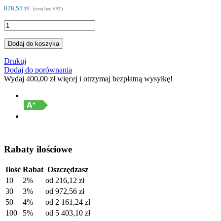
878,55 zł
(cena bez VAT)
Dodaj do koszyka
Drukuj
Dodaj do porównania
Wydaj
400,00 zł
więcej i otrzymaj bezpłatną wysyłkę!
Rabaty ilościowe
Ilość
Rabat
Oszczędzasz
10
2%
od
216,12 zł
30
3%
od
972,56 zł
50
4%
od
2 161,24 zł
100
5%
od
5 403,10 zł