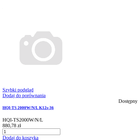
Szybki podgląd
Dodaj do porównania
Dostępny
HQI-TS 2000W/N/L K12s-36
HQI-TS2000W/N/L
880,78 zł
Dodaj do koszyka