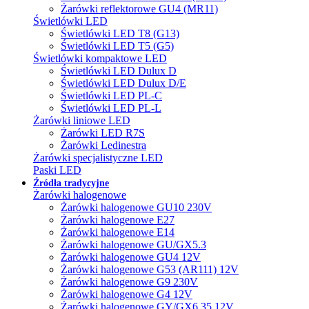
Żarówki reflektorowe GU4 (MR11)
Świetlówki LED
Świetlówki LED T8 (G13)
Świetlówki LED T5 (G5)
Świetlówki kompaktowe LED
Świetlówki LED Dulux D
Świetlówki LED Dulux D/E
Świetlówki LED PL-C
Świetlówki LED PL-L
Żarówki liniowe LED
Żarówki LED R7S
Żarówki Ledinestra
Żarówki specjalistyczne LED
Paski LED
Źródła tradycyjne
Żarówki halogenowe
Żarówki halogenowe GU10 230V
Żarówki halogenowe E27
Żarówki halogenowe E14
Żarówki halogenowe GU/GX5.3
Żarówki halogenowe GU4 12V
Żarówki halogenowe G53 (AR111) 12V
Żarówki halogenowe G9 230V
Żarówki halogenowe G4 12V
Żarówki halogenowe GY/GX6.35 12V