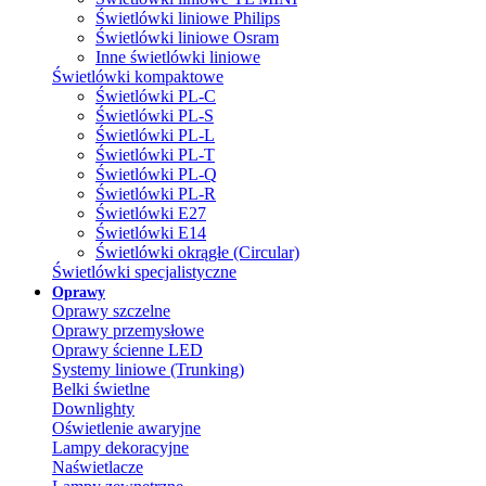
Świetlówki liniowe Philips
Świetlówki liniowe Osram
Inne świetlówki liniowe
Świetlówki kompaktowe
Świetlówki PL-C
Świetlówki PL-S
Świetlówki PL-L
Świetlówki PL-T
Świetlówki PL-Q
Świetlówki PL-R
Świetlówki E27
Świetlówki E14
Świetlówki okrągłe (Circular)
Świetlówki specjalistyczne
Oprawy
Oprawy szczelne
Oprawy przemysłowe
Oprawy ścienne LED
Systemy liniowe (Trunking)
Belki świetlne
Downlighty
Oświetlenie awaryjne
Lampy dekoracyjne
Naświetlacze