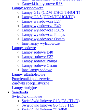
Żarówki halogenowe R7S
Lampy wyładowcze
Lampy G12 (CDM-T/HCI-T/HQI-T)
Lampy G8.5 (CDM-TC/HCI-TC)
Lampy wyładowcze E27
Lampy wyładowcze E40
Lampy wyładowcze RX7S
Lampy wyładowcze Philips
Lampy wyładowcze Osram
Inne lampy wyładowcze
Lampy sodowe
Lampy sodowe E40
Lampy sodowe E27
Lampy sodowe Philips
Lampy sodowe Osram
Inne lampy sodowe
Lampy ultrafioletowe
Promienniki podczerwieni
Żarówki specjalistyczne
Lampy studyjne
Świetlówki
Świetlówki liniowe
Świetlówki liniowe G13 (T8 / TL-D)
Świetlówki liniowe G5 (T5 / TL5)
Świetlówki liniowe TL MINI