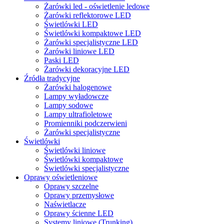
Żarówki led - oświetlenie ledowe
Żarówki reflektorowe LED
Świetlówki LED
Świetlówki kompaktowe LED
Żarówki specjalistyczne LED
Żarówki liniowe LED
Paski LED
Żarówki dekoracyjne LED
Źródła tradycyjne
Żarówki halogenowe
Lampy wyładowcze
Lampy sodowe
Lampy ultrafioletowe
Promienniki podczerwieni
Żarówki specjalistyczne
Świetlówki
Świetlówki liniowe
Świetlówki kompaktowe
Świetlówki specjalistyczne
Oprawy oświetleniowe
Oprawy szczelne
Oprawy przemysłowe
Naświetlacze
Oprawy ścienne LED
Systemy liniowe (Trunking)