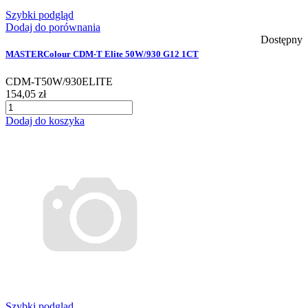
Szybki podgląd
Dodaj do porównania
Dostępny
MASTERColour CDM-T Elite 50W/930 G12 1CT
CDM-T50W/930ELITE
154,05 zł
Dodaj do koszyka
Szybki podgląd