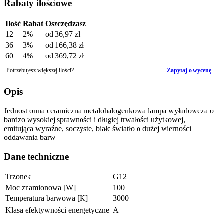
Rabaty ilościowe
Ilość
Rabat
Oszczędzasz
12
2%
od
36,97 zł
36
3%
od
166,38 zł
60
4%
od
369,72 zł
Potrzebujesz większej ilości?
Zapytaj o wycenę
Opis
Jednostronna ceramiczna metalohalogenkowa lampa wyładowcza o
bardzo wysokiej sprawności i długiej trwałości użytkowej,
emitująca wyraźne, soczyste, białe światło o dużej wierności
oddawania barw
Dane techniczne
Trzonek
G12
Moc znamionowa [W]
100
Temperatura barwowa [K]
3000
Klasa efektywności energetycznej
A+