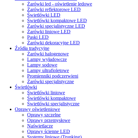
Żarówki led - oświetlenie ledowe
Żarówki reflektorowe LED
Świetlówki LED
Świetlówki kompaktowe LED
Żarówki specjalistyczne LED
Żarówki liniowe LED
Paski LED
Żarówki dekoracyjne LED
Źródła tradycyjne
Żarówki halogenowe
Lampy wyładowcze
Lampy sodowe
Lampy ultrafioletowe
Promienniki podczerwieni
Żarówki specjalistyczne
Świetlówki
Świetlówki liniowe
Świetlówki kompaktowe
Świetlówki specjalistyczne
Oprawy oświetleniowe
Oprawy szczelne
Oprawy przemysłowe
Naświetlacze
Oprawy ścienne LED
Systemy liniowe (Trunking)