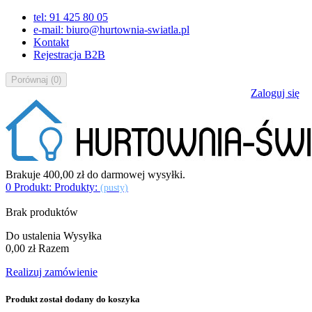
tel: 91 425 80 05
e-mail: biuro@hurtownia-swiatla.pl
Kontakt
Rejestracja B2B
Porównaj
(
0
)
Zaloguj się
Brakuje
400,00 zł
do darmowej wysyłki.
0
Produkt:
Produkty:
(pusty)
Brak produktów
Do ustalenia
Wysyłka
0,00 zł
Razem
Realizuj zamówienie
Produkt został dodany do koszyka