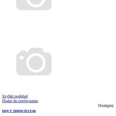
Szybki podgląd
Dodaj do porównania
Dostępny
HQI-T 2000W/D/I E40