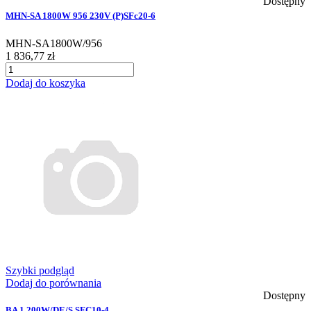
Dostępny
MHN-SA 1800W 956 230V (P)SFc20-6
MHN-SA1800W/956
1 836,77 zł
Dodaj do koszyka
Szybki podgląd
Dodaj do porównania
Dostępny
BA 1.200W/DE/S SFC10-4