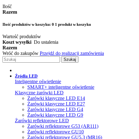
Ilość
Razem
Ilość produktów w koszyku:
0
1 produkt w koszyku
Wartość produktów
Koszt wysyłki
Do ustalenia
Razem
Wróć do zakupów
Przejdź do realizacji zamówienia
Szukaj
Źródła LED
Inteligentne oświetlenie
SMART+ inteligentne oświetlenie
Klasyczne żarówki LED
Żarówki klasyczne LED E14
Żarówki klasyczne LED E27
Żarówki klasyczne LED G4
Żarówki klasyczne LED G9
Żarówki reflektorowe LED
Żarówki reflektorowe G53 (AR111)
Żarówki reflektorowe GU10
Żarówki reflektorowe GU5.3 (MR16)