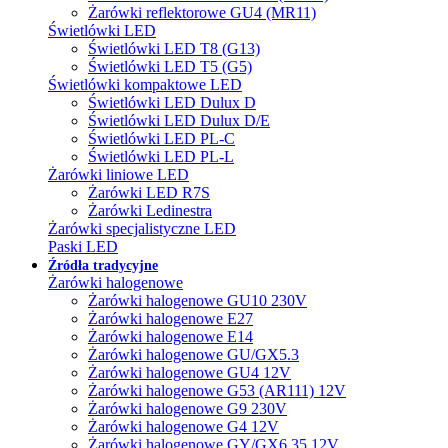
Żarówki reflektorowe GU4 (MR11)
Świetlówki LED
Świetlówki LED T8 (G13)
Świetlówki LED T5 (G5)
Świetlówki kompaktowe LED
Świetlówki LED Dulux D
Świetlówki LED Dulux D/E
Świetlówki LED PL-C
Świetlówki LED PL-L
Żarówki liniowe LED
Żarówki LED R7S
Żarówki Ledinestra
Żarówki specjalistyczne LED
Paski LED
Źródła tradycyjne
Żarówki halogenowe
Żarówki halogenowe GU10 230V
Żarówki halogenowe E27
Żarówki halogenowe E14
Żarówki halogenowe GU/GX5.3
Żarówki halogenowe GU4 12V
Żarówki halogenowe G53 (AR111) 12V
Żarówki halogenowe G9 230V
Żarówki halogenowe G4 12V
Żarówki halogenowe GY/GX6.35 12V