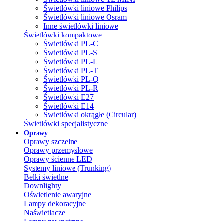
Świetlówki liniowe Philips
Świetlówki liniowe Osram
Inne świetlówki liniowe
Świetlówki kompaktowe
Świetlówki PL-C
Świetlówki PL-S
Świetlówki PL-L
Świetlówki PL-T
Świetlówki PL-Q
Świetlówki PL-R
Świetlówki E27
Świetlówki E14
Świetlówki okrągłe (Circular)
Świetlówki specjalistyczne
Oprawy
Oprawy szczelne
Oprawy przemysłowe
Oprawy ścienne LED
Systemy liniowe (Trunking)
Belki świetlne
Downlighty
Oświetlenie awaryjne
Lampy dekoracyjne
Naświetlacze