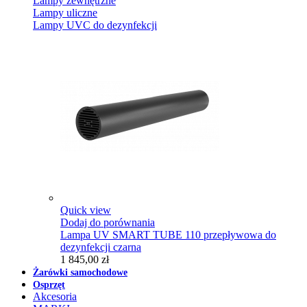
Lampy zewnętrzne
Lampy uliczne
Lampy UVC do dezynfekcji
Quick view
Dodaj do porównania
Lampa UV SMART TUBE 110 przepływowa do
dezynfekcji czarna
1 845,00 zł
Żarówki samochodowe
Osprzęt
Akcesoria