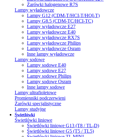
Żarówki halogenowe R7S
Lampy wyładowcze
Lampy G12 (CDM-T/HCI-T/HQI-T)
Lampy G8.5 (CDM-TC/HCI-TC)
Lampy wyładowcze E27
Lampy wyładowcze E40
Lampy wyładowcze RX7S
Lampy wyładowcze Philips
Lampy wyładowcze Osram
Inne lampy wyładowcze
Lampy sodowe
Lampy sodowe E40
Lampy sodowe E27
Lampy sodowe Philips
Lampy sodowe Osram
Inne lampy sodowe
Lampy ultrafioletowe
Promienniki podczerwieni
Żarówki specjalistyczne
Lampy studyjne
Świetlówki
Świetlówki liniowe
Świetlówki liniowe G13 (T8 / TL-D)
Świetlówki liniowe G5 (T5 / TL5)
Świetlówki liniowe TL MINI