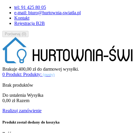
tel: 91 425 80 05
e-mail: biuro@hurtownia-swiatla.pl
Kontakt
Rejestracja B2B
Porównaj
(
0
)
Brakuje
400,00 zł
do darmowej wysyłki.
0
Produkt:
Produkty:
(pusty)
Brak produktów
Do ustalenia
Wysyłka
0,00 zł
Razem
Realizuj zamówienie
Produkt został dodany do koszyka