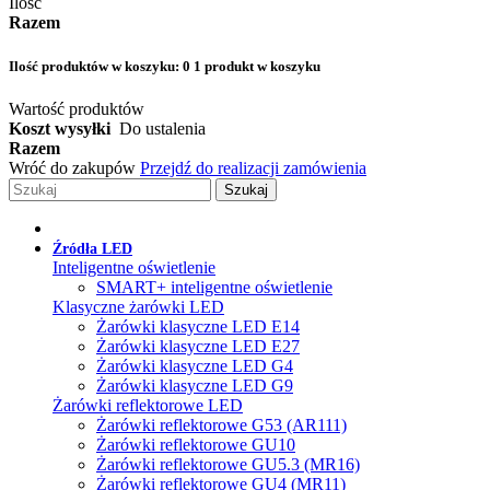
Ilość
Razem
Ilość produktów w koszyku:
0
1 produkt w koszyku
Wartość produktów
Koszt wysyłki
Do ustalenia
Razem
Wróć do zakupów
Przejdź do realizacji zamówienia
Szukaj
Źródła LED
Inteligentne oświetlenie
SMART+ inteligentne oświetlenie
Klasyczne żarówki LED
Żarówki klasyczne LED E14
Żarówki klasyczne LED E27
Żarówki klasyczne LED G4
Żarówki klasyczne LED G9
Żarówki reflektorowe LED
Żarówki reflektorowe G53 (AR111)
Żarówki reflektorowe GU10
Żarówki reflektorowe GU5.3 (MR16)
Żarówki reflektorowe GU4 (MR11)