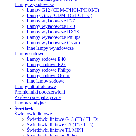
Lampy wyładowcze
Lampy G12 (CDM-T/HCI-T/HQI-T)
Lampy G8.5 (CDM-TC/HCI-TC)
Lampy wyładowcze E27
Lampy wyładowcze E40
Lampy wyładowcze RX7S
Lampy wyładowcze Philips
Lampy wyładowcze Osram
Inne lampy wyładowcze
Lampy sodowe
Lampy sodowe E40
Lampy sodowe E27
Lampy sodowe Philips
Lampy sodowe Osram
Inne lampy sodowe
Lampy ultrafioletowe
Promienniki podczerwieni
Żarówki specjalistyczne
Lampy studyjne
Świetlówki
Świetlówki liniowe
Świetlówki liniowe G13 (T8 / TL-D)
Świetlówki liniowe G5 (T5 / TL5)
Świetlówki liniowe TL MINI
Świetlówki liniowe Philips