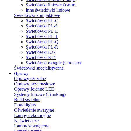
Świetlówki liniowe Osram
Inne świetlówki liniowe
Świetlówki kompaktowe
Świetlówki PL-C
Świetlówki PL-S
Świetlówki PL-L
Świetlówki PL-T
Świetlówki PL-Q
Świetlówki PL-R
Świetlówki E27
Świetlówki E14
Świetlówki okrągłe (Circular)
Świetlówki specjalistyczne
Oprawy
Oprawy szczelne
Oprawy przemysłowe
Oprawy ścienne LED
Systemy liniowe (Trunking)
Belki świetlne
Downlighty
Oświetlenie awaryjne
Lampy dekoracyjne
Naświetlacze
Lampy zewnętrzne