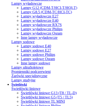
Lampy wyładowcze
Lampy G12 (CDM-T/HCI-T/HQI-T)
Lampy G8.5 (CDM-TC/HCI-TC)
Lampy wyładowcze E27
Lampy wyładowcze E40
Lampy wyładowcze RX7S
Lampy wyładowcze Philips
Lampy wyładowcze Osram
Inne lampy wyładowcze
Lampy sodowe
Lampy sodowe E40
Lampy sodowe E27
Lampy sodowe Philips
Lampy sodowe Osram
Inne lampy sodowe
Lampy ultrafioletowe
Promienniki podczerwieni
Żarówki specjalistyczne
Lampy studyjne
Świetlówki
Świetlówki liniowe
Świetlówki liniowe G13 (T8 / TL-D)
Świetlówki liniowe G5 (T5 / TL5)
Świetlówki liniowe TL MINI
Świetlówki liniowe Philips