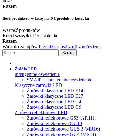
Ilość
Razem
Ilość produktów w koszyku:
0
1 produkt w koszyku
Wartość produktów
Koszt wysyłki
Do ustalenia
Razem
Wróć do zakupów
Przejdź do realizacji zamówienia
Szukaj
Źródła LED
Inteligentne oświetlenie
SMART+ inteligentne oświetlenie
Klasyczne żarówki LED
Żarówki klasyczne LED E14
Żarówki klasyczne LED E27
Żarówki klasyczne LED G4
Żarówki klasyczne LED G9
Żarówki reflektorowe LED
Żarówki reflektorowe G53 (AR111)
Żarówki reflektorowe GU10
Żarówki reflektorowe GU5.3 (MR16)
Żarówki reflektorowe GU4 (MR11)