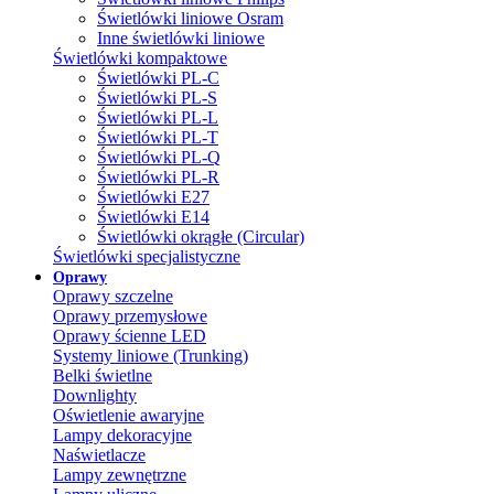
Świetlówki liniowe Osram
Inne świetlówki liniowe
Świetlówki kompaktowe
Świetlówki PL-C
Świetlówki PL-S
Świetlówki PL-L
Świetlówki PL-T
Świetlówki PL-Q
Świetlówki PL-R
Świetlówki E27
Świetlówki E14
Świetlówki okrągłe (Circular)
Świetlówki specjalistyczne
Oprawy
Oprawy szczelne
Oprawy przemysłowe
Oprawy ścienne LED
Systemy liniowe (Trunking)
Belki świetlne
Downlighty
Oświetlenie awaryjne
Lampy dekoracyjne
Naświetlacze
Lampy zewnętrzne