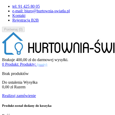
tel: 91 425 80 05
e-mail: biuro@hurtownia-swiatla.pl
Kontakt
Rejestracja B2B
Porównaj
(
0
)
Brakuje
400,00 zł
do darmowej wysyłki.
0
Produkt:
Produkty:
(pusty)
Brak produktów
Do ustalenia
Wysyłka
0,00 zł
Razem
Realizuj zamówienie
Produkt został dodany do koszyka