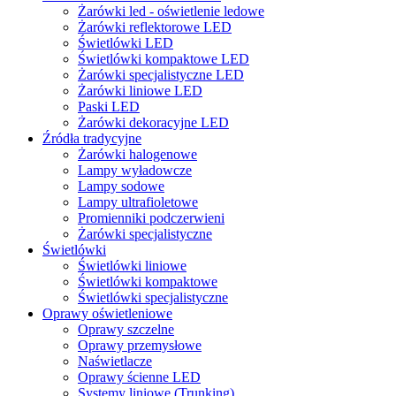
Żarówki led - oświetlenie ledowe
Żarówki reflektorowe LED
Świetlówki LED
Świetlówki kompaktowe LED
Żarówki specjalistyczne LED
Żarówki liniowe LED
Paski LED
Żarówki dekoracyjne LED
Źródła tradycyjne
Żarówki halogenowe
Lampy wyładowcze
Lampy sodowe
Lampy ultrafioletowe
Promienniki podczerwieni
Żarówki specjalistyczne
Świetlówki
Świetlówki liniowe
Świetlówki kompaktowe
Świetlówki specjalistyczne
Oprawy oświetleniowe
Oprawy szczelne
Oprawy przemysłowe
Naświetlacze
Oprawy ścienne LED
Systemy liniowe (Trunking)