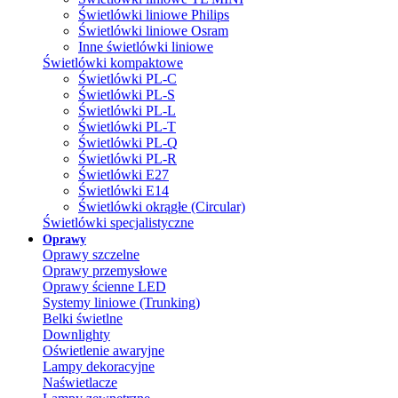
Świetlówki liniowe Philips
Świetlówki liniowe Osram
Inne świetlówki liniowe
Świetlówki kompaktowe
Świetlówki PL-C
Świetlówki PL-S
Świetlówki PL-L
Świetlówki PL-T
Świetlówki PL-Q
Świetlówki PL-R
Świetlówki E27
Świetlówki E14
Świetlówki okrągłe (Circular)
Świetlówki specjalistyczne
Oprawy
Oprawy szczelne
Oprawy przemysłowe
Oprawy ścienne LED
Systemy liniowe (Trunking)
Belki świetlne
Downlighty
Oświetlenie awaryjne
Lampy dekoracyjne
Naświetlacze