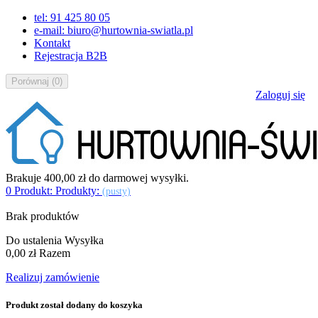
tel: 91 425 80 05
e-mail: biuro@hurtownia-swiatla.pl
Kontakt
Rejestracja B2B
Porównaj
(
0
)
Zaloguj się
Brakuje
400,00 zł
do darmowej wysyłki.
0
Produkt:
Produkty:
(pusty)
Brak produktów
Do ustalenia
Wysyłka
0,00 zł
Razem
Realizuj zamówienie
Produkt został dodany do koszyka