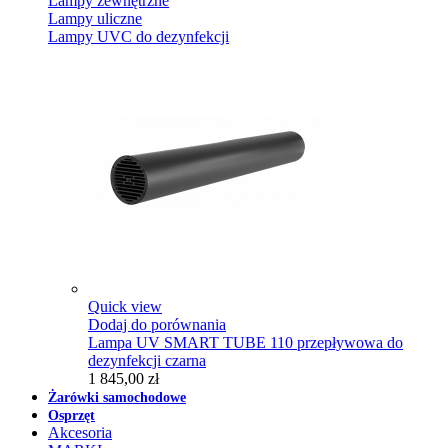
Lampy zewnętrzne
Lampy uliczne
Lampy UVC do dezynfekcji
Quick view
Dodaj do porównania
Lampa UV SMART TUBE 110 przepływowa do
dezynfekcji czarna
1 845,00 zł
Żarówki samochodowe
Osprzęt
Akcesoria