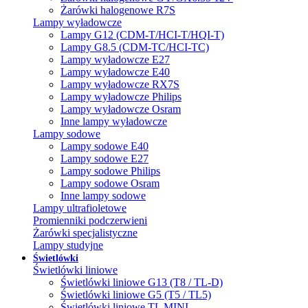
Żarówki halogenowe R7S
Lampy wyładowcze
Lampy G12 (CDM-T/HCI-T/HQI-T)
Lampy G8.5 (CDM-TC/HCI-TC)
Lampy wyładowcze E27
Lampy wyładowcze E40
Lampy wyładowcze RX7S
Lampy wyładowcze Philips
Lampy wyładowcze Osram
Inne lampy wyładowcze
Lampy sodowe
Lampy sodowe E40
Lampy sodowe E27
Lampy sodowe Philips
Lampy sodowe Osram
Inne lampy sodowe
Lampy ultrafioletowe
Promienniki podczerwieni
Żarówki specjalistyczne
Lampy studyjne
Świetlówki
Świetlówki liniowe
Świetlówki liniowe G13 (T8 / TL-D)
Świetlówki liniowe G5 (T5 / TL5)
Świetlówki liniowe TL MINI