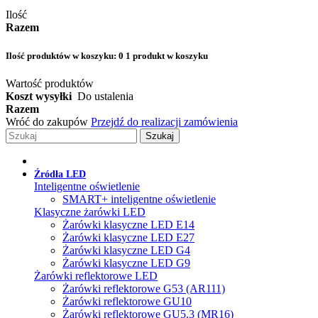
Ilość
Razem
Ilość produktów w koszyku:
0
1 produkt w koszyku
Wartość produktów
Koszt wysyłki
Do ustalenia
Razem
Wróć do zakupów
Przejdź do realizacji zamówienia
Szukaj
Źródła LED
Inteligentne oświetlenie
SMART+ inteligentne oświetlenie
Klasyczne żarówki LED
Żarówki klasyczne LED E14
Żarówki klasyczne LED E27
Żarówki klasyczne LED G4
Żarówki klasyczne LED G9
Żarówki reflektorowe LED
Żarówki reflektorowe G53 (AR111)
Żarówki reflektorowe GU10
Żarówki reflektorowe GU5.3 (MR16)