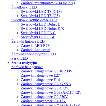
Żarówki reflektorowe GU4 (MR11)
Świetlówki LED
Świetlówki LED T8 (G13)
Świetlówki LED T5 (G5)
Świetlówki kompaktowe LED
Świetlówki LED Dulux D
Świetlówki LED Dulux D/E
Świetlówki LED PL-C
Świetlówki LED PL-L
Żarówki liniowe LED
Żarówki LED R7S
Żarówki Ledinestra
Żarówki specjalistyczne LED
Paski LED
Źródła tradycyjne
Żarówki halogenowe
Żarówki halogenowe GU10 230V
Żarówki halogenowe E27
Żarówki halogenowe E14
Żarówki halogenowe GU/GX5.3
Żarówki halogenowe GU4 12V
Żarówki halogenowe G53 (AR111) 12V
Żarówki halogenowe G9 230V
Żarówki halogenowe G4 12V
Żarówki halogenowe GY/GX6.35 12V