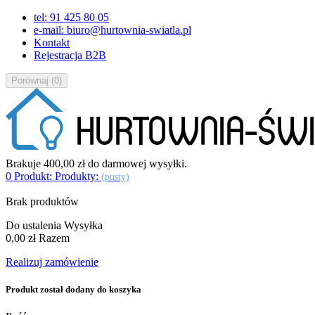
tel: 91 425 80 05
e-mail: biuro@hurtownia-swiatla.pl
Kontakt
Rejestracja B2B
Porównaj
(
0
)
Brakuje
400,00 zł
do darmowej wysyłki.
0
Produkt:
Produkty:
(pusty)
Brak produktów
Do ustalenia
Wysyłka
0,00 zł
Razem
Realizuj zamówienie
Produkt został dodany do koszyka