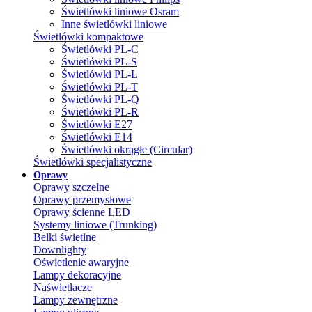
Świetlówki liniowe Osram
Inne świetlówki liniowe
Świetlówki kompaktowe
Świetlówki PL-C
Świetlówki PL-S
Świetlówki PL-L
Świetlówki PL-T
Świetlówki PL-Q
Świetlówki PL-R
Świetlówki E27
Świetlówki E14
Świetlówki okrągłe (Circular)
Świetlówki specjalistyczne
Oprawy
Oprawy szczelne
Oprawy przemysłowe
Oprawy ścienne LED
Systemy liniowe (Trunking)
Belki świetlne
Downlighty
Oświetlenie awaryjne
Lampy dekoracyjne
Naświetlacze
Lampy zewnętrzne