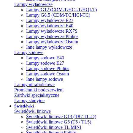
Lampy wyładowcze
Lampy G12 (CDM-T/HCI-T/HQI-T)
Lampy G8.5 (CDM-TC/HCI-TC)
Lampy wyładowcze E27
Lampy wyładowcze E40
Lampy wyładowcze RX7S
Lampy wyładowcze Philips
Lampy wyładowcze Osram
Inne lampy wyładowcze
Lampy sodowe
Lampy sodowe E40
Lampy sodowe E27
Lampy sodowe Philips
Lampy sodowe Osram
Inne lampy sodowe
Lampy ultrafioletowe
Promienniki podczerwieni
Żarówki specjalistyczne
Lampy studyjne
Świetlówki
Świetlówki liniowe
Świetlówki liniowe G13 (T8 / TL-D)
Świetlówki liniowe G5 (T5 / TL5)
Świetlówki liniowe TL MINI
Świetlówki liniowe Philips