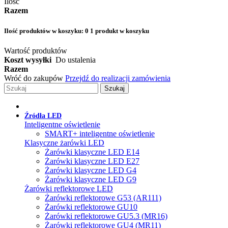
Ilość
Razem
Ilość produktów w koszyku:
0
1 produkt w koszyku
Wartość produktów
Koszt wysyłki
Do ustalenia
Razem
Wróć do zakupów
Przejdź do realizacji zamówienia
Szukaj
Źródła LED
Inteligentne oświetlenie
SMART+ inteligentne oświetlenie
Klasyczne żarówki LED
Żarówki klasyczne LED E14
Żarówki klasyczne LED E27
Żarówki klasyczne LED G4
Żarówki klasyczne LED G9
Żarówki reflektorowe LED
Żarówki reflektorowe G53 (AR111)
Żarówki reflektorowe GU10
Żarówki reflektorowe GU5.3 (MR16)
Żarówki reflektorowe GU4 (MR11)